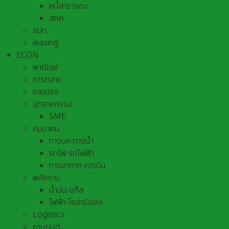
หนี้สาธารณะ
สศค.
ธปท.
leasing
ECON
พาณิชย์
การตลาด
ขายตรง
อุตสาหกรรม
SME
คมนาคม
ทางบก-ทางน้ำ
รถไฟ-รถไฟฟ้า
ทางอากาศ-การบิน
พลังงาน
น้ำมัน-แก๊ส
ไฟฟ้า-โซล่าร์เซลล์
Logistics
ยานยนต์