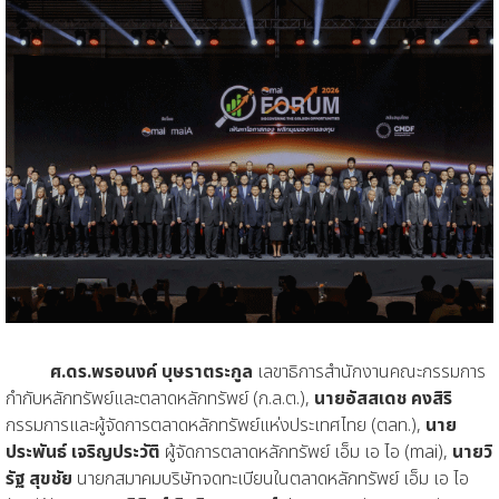
ศ.ดร.พรอนงค์ บุษราตระกูล
เลขาธิการสำนักงานคณะกรรมการ
กำกับหลักทรัพย์และตลาดหลักทรัพย์ (ก.ล.ต.),
นายอัสสเดช คงสิริ
กรรมการและผู้จัดการตลาดหลักทรัพย์แห่งประเทศไทย (ตลท.),
นาย
ประพันธ์ เจริญประวัติ
ผู้จัดการตลาดหลักทรัพย์ เอ็ม เอ ไอ (mai),
นายวิ
รัฐ สุขชัย
นายกสมาคมบริษัทจดทะเบียนในตลาดหลักทรัพย์ เอ็ม เอ ไอ