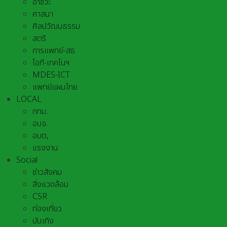
อาชีวะ
ศาสนา
ศิลปวัฒนธรรม
สตรี
การแพทย์-สธ
ไอที-เทคโนฯ
MDES-ICT
แพทย์แผนไทย
LOCAL
กทม.
อบจ.
อบต,
แรงงาน
Social
ข่าวสังคม
สิ่งแวดล้อม
CSR
ท่องเที่ยว
บันเทิง