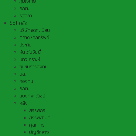
ภูมิใจไทย
กกต.
รัฐสภา
SET-คลัง
บริษัทจดทะเบียน
ตลาดหลักทรัพย์
ประกัน
หุ้นเด่นวันนี้
บทวิเคราะห์
ซุบซิบการลงทุน
บล.
กองทุน
กลต.
แบงก์พาณิชย์
คลัง
สรรพกร
สรรพสามิต
ศุลกากร
บัญชีกลาง