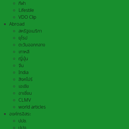
กีฬา
Lifestile
VDO Clip
Abroad
สหรัฐอเมริกา
ยุโรป
ตะวันออกกลาง
เกาหลี
ญี่ปุ่น
จีน
India
สิงคโปร์
เอเชีย
อาเชี่ยน
CLMV
world articles
องค์กรอิสระ
ปปช.
ปปง.