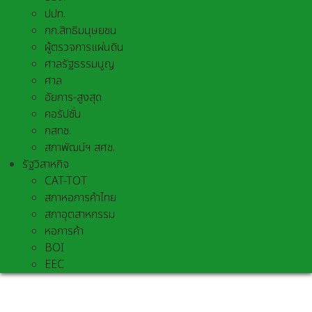
ปปท.
กก.สิทธิมนุษยชน
ผู้ตรวจการแผ่นดิน
ศาลรัฐธรรมนูญ
ศาล
อัยการ-สูงสุด
คอรัปชั่น
กสทช.
สภาพัฒน์ฯ สศช.
รัฐวิสาหกิจ
CAT-TOT
สภาหอการค้าไทย
สภาอุตสาหกรรม
หอการค้า
BOI
EEC