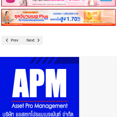
Previous article: TTW ร่วมกับกลุ่มบริษัท ช.การช่าง เข้าถวายสักการะพระศพแ
Next article: กรุงเทพประกันชีวิต รวมพลังใส่ใจสังคม ร่วมบริจาค
Prev
Next