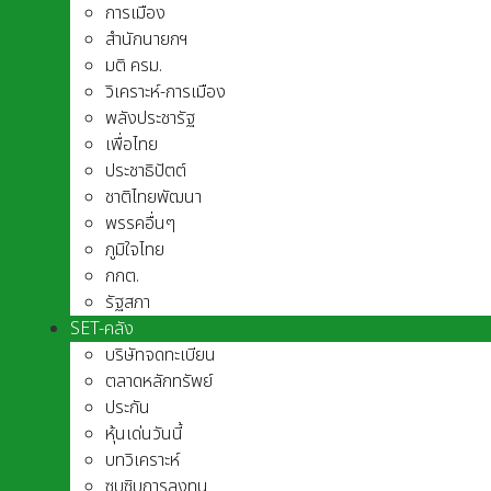
การเมือง
สำนักนายกฯ
มติ ครม.
วิเคราะห์-การเมือง
พลังประชารัฐ
เพื่อไทย
ประชาธิปัตต์
ชาติไทยพัฒนา
พรรคอื่นๆ
ภูมิใจไทย
กกต.
รัฐสภา
SET-คลัง
บริษัทจดทะเบียน
ตลาดหลักทรัพย์
ประกัน
หุ้นเด่นวันนี้
บทวิเคราะห์
ซุบซิบการลงทุน