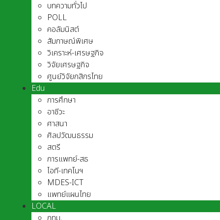
บทความทั่วไป
POLL
คอลัมนิสต์
สัมภาษณ์พิเศษ
วิเคราะห์-เศรษฐกิจ
วิจัยเศรษฐกิจ
ศูนย์วิจัยกสิกรไทย
Edu
การศึกษา
อาชีวะ
ศาสนา
ศิลปวัฒนธรรม
สตรี
การแพทย์-สธ
ไอที-เทคโนฯ
MDES-ICT
แพทย์แผนไทย
LOCAL
กทม.