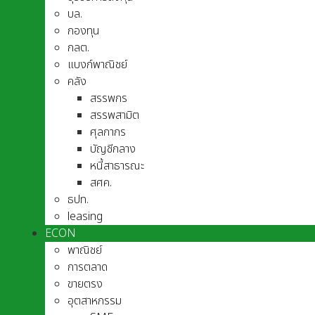
บล.
กองทุน
กลต.
แบงก์พาณิชย์
คลัง
สรรพกร
สรรพสามิต
ศุลกากร
บัญชีกลาง
หนี้สาธารณะ
สศค.
ธปท.
leasing
ECON
พาณิชย์
การตลาด
ขายตรง
อุตสาหกรรม