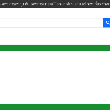
ษฐกิจ การลงทุน หุ้น อสังหาริมทรัพย์ ไอที-เทคโนฯ รถยนต์ ท่องเที่ยว ต่าง
การค้นหา