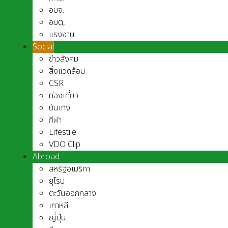
อบจ.
อบต,
แรงงาน
Social
ข่าวสังคม
สิ่งแวดล้อม
CSR
ท่องเที่ยว
บันเทิง
กีฬา
Lifestile
VDO Clip
Abroad
สหรัฐอเมริกา
ยุโรป
ตะวันออกกลาง
เกาหลี
ญี่ปุ่น