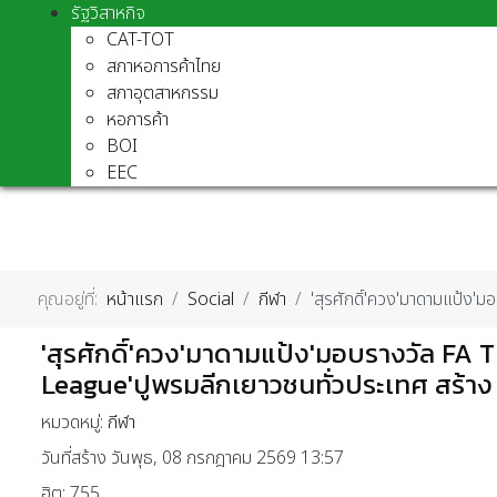
รัฐวิสาหกิจ
CAT-TOT
สภาหอการค้าไทย
สภาอุตสาหกรรม
หอการค้า
BOI
EEC
คุณอยู่ที่:
หน้าแรก
Social
กีฬา
'สุรศักดิ์'ควง'มาดามแป้ง
'สุรศักดิ์'ควง'มาดามแป้ง'มอบรางวัล FA
League'ปูพรมลีกเยาวชนทั่วประเทศ สร้าง
หมวดหมู่:
กีฬา
วันที่สร้าง วันพุธ, 08 กรกฎาคม 2569 13:57
ฮิต: 755