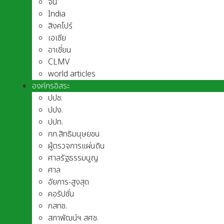
จีน
India
สิงคโปร์
เอเชีย
อาเชี่ยน
CLMV
world articles
องค์กรอิสระ
ปปช.
ปปง.
ปปท.
กก.สิทธิมนุษยชน
ผู้ตรวจการแผ่นดิน
ศาลรัฐธรรมนูญ
ศาล
อัยการ-สูงสุด
คอรัปชั่น
กสทช.
สภาพัฒน์ฯ สศช.