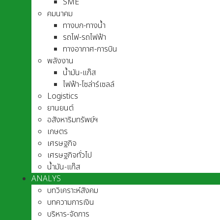
SME
คมนาคม
ทางบก-ทางน้ำ
รถไฟ-รถไฟฟ้า
ทางอากาศ-การบิน
พลังงาน
น้ำมัน-แก๊ส
ไฟฟ้า-โซล่าร์เซลล์
Logistics
ยานยนต์
อสังหาริมทรัพย์ฯ
เกษตร
เศรษฐกิจ
เศรษฐกิจทั่วไป
น้ำมัน-แก๊ส
ANALYS
บทวิเคราะห์สังคม
บทความการเงิน
บริหาร-จัดการ