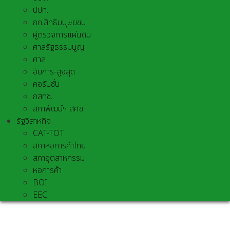
ปปท.
กก.สิทธิมนุษยชน
ผู้ตรวจการแผ่นดิน
ศาลรัฐธรรมนูญ
ศาล
อัยการ-สูงสุด
คอรัปชั่น
กสทช.
สภาพัฒน์ฯ สศช.
รัฐวิสาหกิจ
CAT-TOT
สภาหอการค้าไทย
สภาอุตสาหกรรม
หอการค้า
BOI
EEC