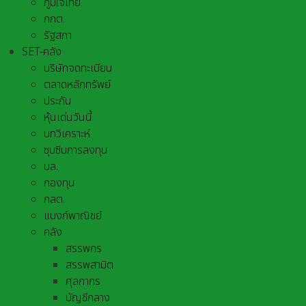
ภูมิใจไทย
กกต.
รัฐสภา
SET-คลัง
บริษัทจดทะเบียน
ตลาดหลักทรัพย์
ประกัน
หุ้นเด่นวันนี้
บทวิเคราะห์
ซุบซิบการลงทุน
บล.
กองทุน
กลต.
แบงก์พาณิชย์
คลัง
สรรพกร
สรรพสามิต
ศุลกากร
บัญชีกลาง