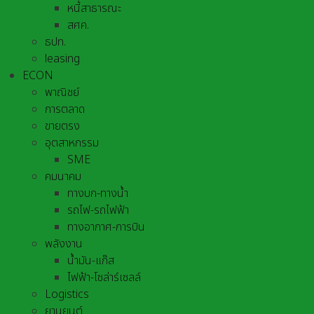
หนี้สาธารณะ
สศค.
ธปท.
leasing
ECON
พาณิชย์
การตลาด
ขายตรง
อุตสาหกรรม
SME
คมนาคม
ทางบก-ทางน้ำ
รถไฟ-รถไฟฟ้า
ทางอากาศ-การบิน
พลังงาน
น้ำมัน-แก๊ส
ไฟฟ้า-โซล่าร์เซลล์
Logistics
ยานยนต์