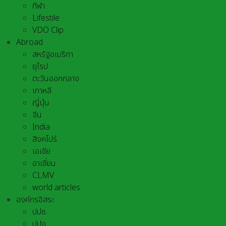
กีฬา
Lifestile
VDO Clip
Abroad
สหรัฐอเมริกา
ยุโรป
ตะวันออกกลาง
เกาหลี
ญี่ปุ่น
จีน
India
สิงคโปร์
เอเชีย
อาเชี่ยน
CLMV
world articles
องค์กรอิสระ
ปปช.
ปปง.