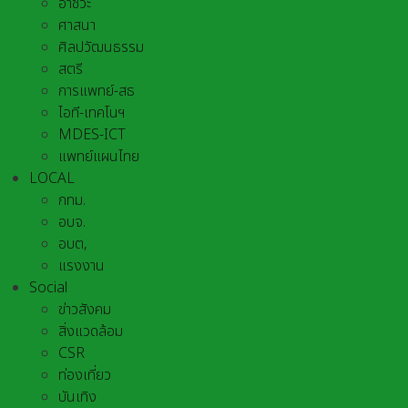
อาชีวะ
ศาสนา
ศิลปวัฒนธรรม
สตรี
การแพทย์-สธ
ไอที-เทคโนฯ
MDES-ICT
แพทย์แผนไทย
LOCAL
กทม.
อบจ.
อบต,
แรงงาน
Social
ข่าวสังคม
สิ่งแวดล้อม
CSR
ท่องเที่ยว
บันเทิง