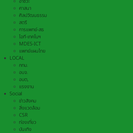
อาชีวะ
ศาสนา
ศิลปวัฒนธรรม
สตรี
การแพทย์-สธ
ไอที-เทคโนฯ
MDES-ICT
แพทย์แผนไทย
LOCAL
กทม.
อบจ.
อบต,
แรงงาน
Social
ข่าวสังคม
สิ่งแวดล้อม
CSR
ท่องเที่ยว
บันเทิง