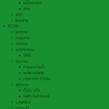
หนี้สาธารณะ
สศค.
ธปท.
leasing
ECON
พาณิชย์
การตลาด
ขายตรง
อุตสาหกรรม
SME
คมนาคม
ทางบก-ทางน้ำ
รถไฟ-รถไฟฟ้า
ทางอากาศ-การบิน
พลังงาน
น้ำมัน-แก๊ส
ไฟฟ้า-โซล่าร์เซลล์
Logistics
ยานยนต์