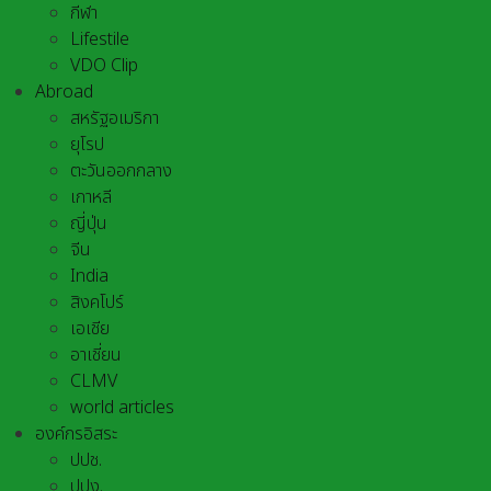
กีฬา
Lifestile
VDO Clip
Abroad
สหรัฐอเมริกา
ยุโรป
ตะวันออกกลาง
เกาหลี
ญี่ปุ่น
จีน
India
สิงคโปร์
เอเชีย
อาเชี่ยน
CLMV
world articles
องค์กรอิสระ
ปปช.
ปปง.