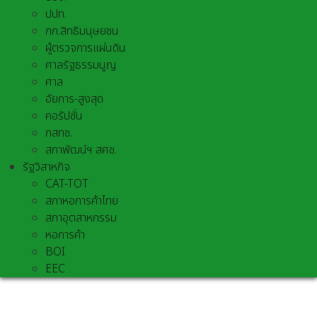
ปปท.
กก.สิทธิมนุษยชน
ผู้ตรวจการแผ่นดิน
ศาลรัฐธรรมนูญ
ศาล
อัยการ-สูงสุด
คอรัปชั่น
กสทช.
สภาพัฒน์ฯ สศช.
รัฐวิสาหกิจ
CAT-TOT
สภาหอการค้าไทย
สภาอุตสาหกรรม
หอการค้า
BOI
EEC