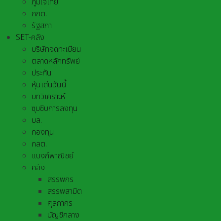
ภูมิใจไทย
กกต.
รัฐสภา
SET-คลัง
บริษัทจดทะเบียน
ตลาดหลักทรัพย์
ประกัน
หุ้นเด่นวันนี้
บทวิเคราะห์
ซุบซิบการลงทุน
บล.
กองทุน
กลต.
แบงก์พาณิชย์
คลัง
สรรพกร
สรรพสามิต
ศุลกากร
บัญชีกลาง