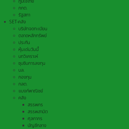
ภูมิใจไทย
กกต.
รัฐสภา
SET-คลัง
บริษัทจดทะเบียน
ตลาดหลักทรัพย์
ประกัน
หุ้นเด่นวันนี้
บทวิเคราะห์
ซุบซิบการลงทุน
บล.
กองทุน
กลต.
แบงก์พาณิชย์
คลัง
สรรพกร
สรรพสามิต
ศุลกากร
บัญชีกลาง