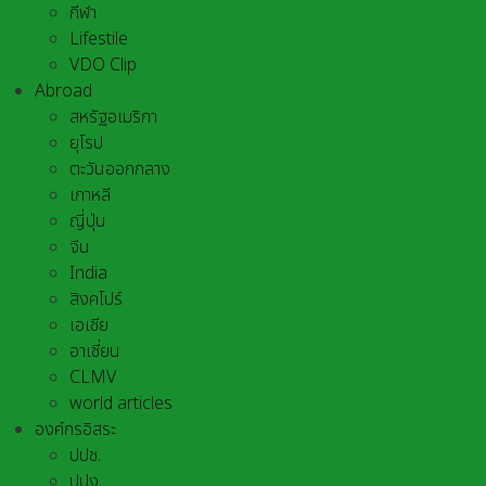
กีฬา
Lifestile
VDO Clip
Abroad
สหรัฐอเมริกา
ยุโรป
ตะวันออกกลาง
เกาหลี
ญี่ปุ่น
จีน
India
สิงคโปร์
เอเชีย
อาเชี่ยน
CLMV
world articles
องค์กรอิสระ
ปปช.
ปปง.