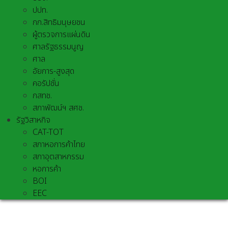
ปปท.
กก.สิทธิมนุษยชน
ผู้ตรวจการแผ่นดิน
ศาลรัฐธรรมนูญ
ศาล
อัยการ-สูงสุด
คอรัปชั่น
กสทช.
สภาพัฒน์ฯ สศช.
รัฐวิสาหกิจ
CAT-TOT
สภาหอการค้าไทย
สภาอุตสาหกรรม
หอการค้า
BOI
EEC