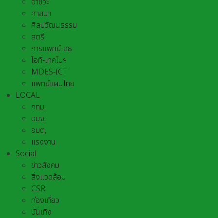
อาชีวะ
ศาสนา
ศิลปวัฒนธรรม
สตรี
การแพทย์-สธ
ไอที-เทคโนฯ
MDES-ICT
แพทย์แผนไทย
LOCAL
กทม.
อบจ.
อบต,
แรงงาน
Social
ข่าวสังคม
สิ่งแวดล้อม
CSR
ท่องเที่ยว
บันเทิง