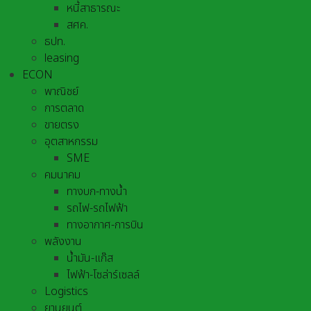
หนี้สาธารณะ
สศค.
ธปท.
leasing
ECON
พาณิชย์
การตลาด
ขายตรง
อุตสาหกรรม
SME
คมนาคม
ทางบก-ทางน้ำ
รถไฟ-รถไฟฟ้า
ทางอากาศ-การบิน
พลังงาน
น้ำมัน-แก๊ส
ไฟฟ้า-โซล่าร์เซลล์
Logistics
ยานยนต์