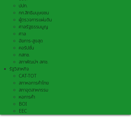
ปปท.
กก.สิทธิมนุษยชน
ผู้ตรวจการแผ่นดิน
ศาลรัฐธรรมนูญ
ศาล
อัยการ-สูงสุด
คอรัปชั่น
กสทช.
สภาพัฒน์ฯ สศช.
รัฐวิสาหกิจ
CAT-TOT
สภาหอการค้าไทย
สภาอุตสาหกรรม
หอการค้า
BOI
EEC