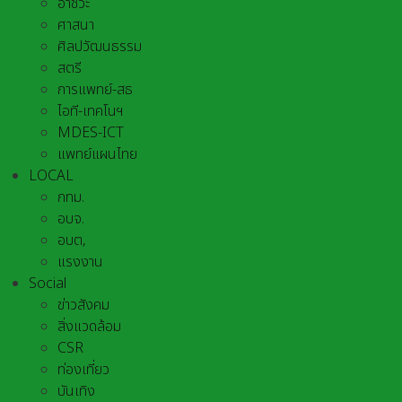
อาชีวะ
ศาสนา
ศิลปวัฒนธรรม
สตรี
การแพทย์-สธ
ไอที-เทคโนฯ
MDES-ICT
แพทย์แผนไทย
LOCAL
กทม.
อบจ.
อบต,
แรงงาน
Social
ข่าวสังคม
สิ่งแวดล้อม
CSR
ท่องเที่ยว
บันเทิง