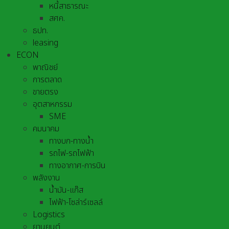
หนี้สาธารณะ
สศค.
ธปท.
leasing
ECON
พาณิชย์
การตลาด
ขายตรง
อุตสาหกรรม
SME
คมนาคม
ทางบก-ทางน้ำ
รถไฟ-รถไฟฟ้า
ทางอากาศ-การบิน
พลังงาน
น้ำมัน-แก๊ส
ไฟฟ้า-โซล่าร์เซลล์
Logistics
ยานยนต์