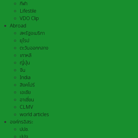
กีฬา
Lifestile
VDO Clip
Abroad
สหรัฐอเมริกา
ยุโรป
ตะวันออกกลาง
เกาหลี
ญี่ปุ่น
จีน
India
สิงคโปร์
เอเชีย
อาเชี่ยน
CLMV
world articles
องค์กรอิสระ
ปปช.
ปปง.