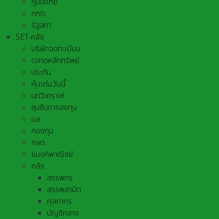
ภูมิใจไทย
กกต.
รัฐสภา
SET-คลัง
บริษัทจดทะเบียน
ตลาดหลักทรัพย์
ประกัน
หุ้นเด่นวันนี้
บทวิเคราะห์
ซุบซิบการลงทุน
บล.
กองทุน
กลต.
แบงก์พาณิชย์
คลัง
สรรพกร
สรรพสามิต
ศุลกากร
บัญชีกลาง