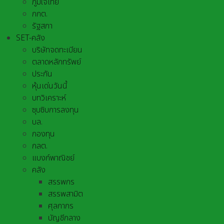
ภูมิใจไทย
กกต.
รัฐสภา
SET-คลัง
บริษัทจดทะเบียน
ตลาดหลักทรัพย์
ประกัน
หุ้นเด่นวันนี้
บทวิเคราะห์
ซุบซิบการลงทุน
บล.
กองทุน
กลต.
แบงก์พาณิชย์
คลัง
สรรพกร
สรรพสามิต
ศุลกากร
บัญชีกลาง