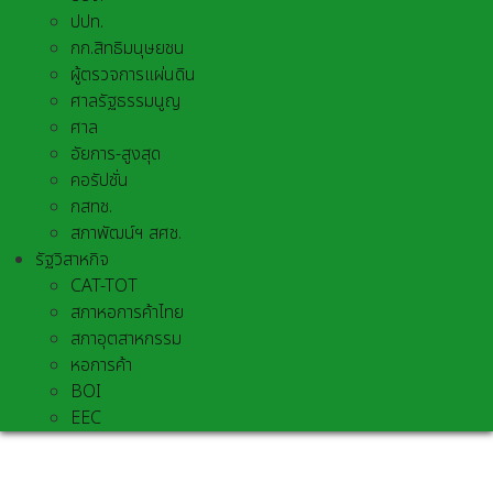
ปปท.
กก.สิทธิมนุษยชน
ผู้ตรวจการแผ่นดิน
ศาลรัฐธรรมนูญ
ศาล
อัยการ-สูงสุด
คอรัปชั่น
กสทช.
สภาพัฒน์ฯ สศช.
รัฐวิสาหกิจ
CAT-TOT
สภาหอการค้าไทย
สภาอุตสาหกรรม
หอการค้า
BOI
EEC