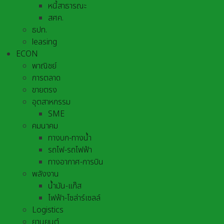
หนี้สาธารณะ
สศค.
ธปท.
leasing
ECON
พาณิชย์
การตลาด
ขายตรง
อุตสาหกรรม
SME
คมนาคม
ทางบก-ทางน้ำ
รถไฟ-รถไฟฟ้า
ทางอากาศ-การบิน
พลังงาน
น้ำมัน-แก๊ส
ไฟฟ้า-โซล่าร์เซลล์
Logistics
ยานยนต์