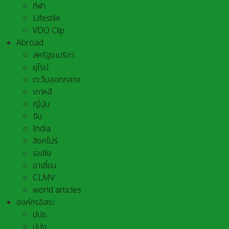
กีฬา
Lifestile
VDO Clip
Abroad
สหรัฐอเมริกา
ยุโรป
ตะวันออกกลาง
เกาหลี
ญี่ปุ่น
จีน
India
สิงคโปร์
เอเชีย
อาเชี่ยน
CLMV
world articles
องค์กรอิสระ
ปปช.
ปปง.