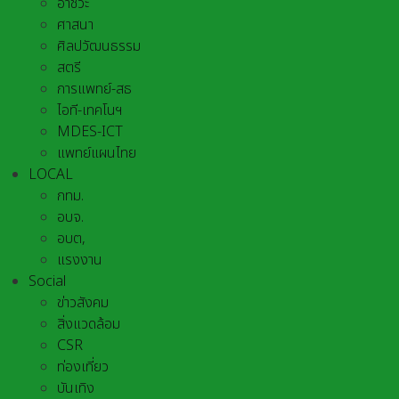
อาชีวะ
ศาสนา
ศิลปวัฒนธรรม
สตรี
การแพทย์-สธ
ไอที-เทคโนฯ
MDES-ICT
แพทย์แผนไทย
LOCAL
กทม.
อบจ.
อบต,
แรงงาน
Social
ข่าวสังคม
สิ่งแวดล้อม
CSR
ท่องเที่ยว
บันเทิง