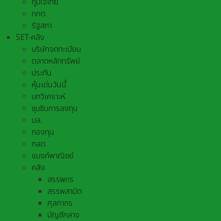
ภูมิใจไทย
กกต.
รัฐสภา
SET-คลัง
บริษัทจดทะเบียน
ตลาดหลักทรัพย์
ประกัน
หุ้นเด่นวันนี้
บทวิเคราะห์
ซุบซิบการลงทุน
บล.
กองทุน
กลต.
แบงก์พาณิชย์
คลัง
สรรพกร
สรรพสามิต
ศุลกากร
บัญชีกลาง