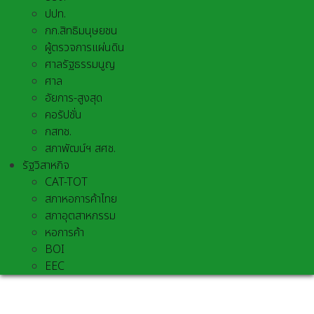
ปปท.
กก.สิทธิมนุษยชน
ผู้ตรวจการแผ่นดิน
ศาลรัฐธรรมนูญ
ศาล
อัยการ-สูงสุด
คอรัปชั่น
กสทช.
สภาพัฒน์ฯ สศช.
รัฐวิสาหกิจ
CAT-TOT
สภาหอการค้าไทย
สภาอุตสาหกรรม
หอการค้า
BOI
EEC