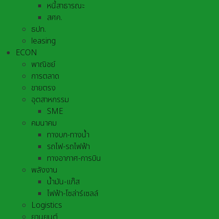
หนี้สาธารณะ
สศค.
ธปท.
leasing
ECON
พาณิชย์
การตลาด
ขายตรง
อุตสาหกรรม
SME
คมนาคม
ทางบก-ทางน้ำ
รถไฟ-รถไฟฟ้า
ทางอากาศ-การบิน
พลังงาน
น้ำมัน-แก๊ส
ไฟฟ้า-โซล่าร์เซลล์
Logistics
ยานยนต์