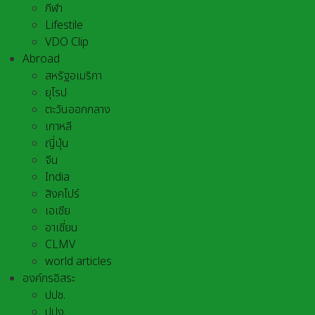
กีฬา
Lifestile
VDO Clip
Abroad
สหรัฐอเมริกา
ยุโรป
ตะวันออกกลาง
เกาหลี
ญี่ปุ่น
จีน
India
สิงคโปร์
เอเชีย
อาเชี่ยน
CLMV
world articles
องค์กรอิสระ
ปปช.
ปปง.