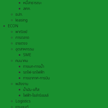
หนี้สาธารณะ
สศค.
ธปท.
leasing
ECON
พาณิชย์
การตลาด
ขายตรง
อุตสาหกรรม
SME
คมนาคม
ทางบก-ทางน้ำ
รถไฟ-รถไฟฟ้า
ทางอากาศ-การบิน
พลังงาน
น้ำมัน-แก๊ส
ไฟฟ้า-โซล่าร์เซลล์
Logistics
ยานยนต์