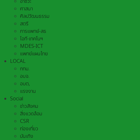
อาชีวะ
ศาสนา
ศิลปวัฒนธรรม
สตรี
การแพทย์-สธ
ไอที-เทคโนฯ
MDES-ICT
แพทย์แผนไทย
LOCAL
กทม.
อบจ.
อบต,
แรงงาน
Social
ข่าวสังคม
สิ่งแวดล้อม
CSR
ท่องเที่ยว
บันเทิง