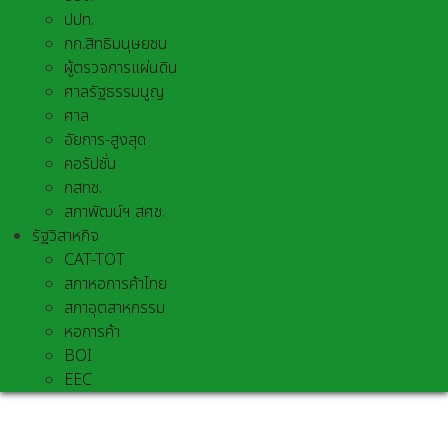
ปปท.
กก.สิทธิมนุษยชน
ผู้ตรวจการแผ่นดิน
ศาลรัฐธรรมนูญ
ศาล
อัยการ-สูงสุด
คอรัปชั่น
กสทช.
สภาพัฒน์ฯ สศช.
รัฐวิสาหกิจ
CAT-TOT
สภาหอการค้าไทย
สภาอุตสาหกรรม
หอการค้า
BOI
EEC