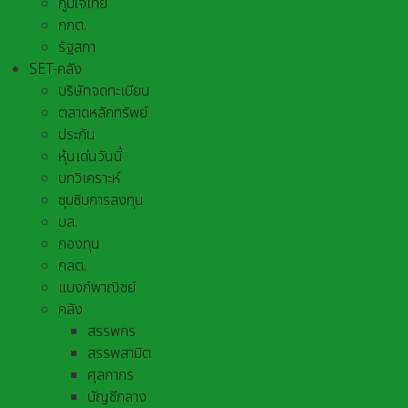
ภูมิใจไทย
กกต.
รัฐสภา
SET-คลัง
บริษัทจดทะเบียน
ตลาดหลักทรัพย์
ประกัน
หุ้นเด่นวันนี้
บทวิเคราะห์
ซุบซิบการลงทุน
บล.
กองทุน
กลต.
แบงก์พาณิชย์
คลัง
สรรพกร
สรรพสามิต
ศุลกากร
บัญชีกลาง