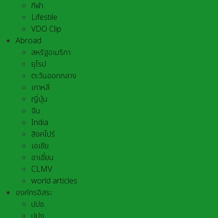
กีฬา
Lifestile
VDO Clip
Abroad
สหรัฐอเมริกา
ยุโรป
ตะวันออกกลาง
เกาหลี
ญี่ปุ่น
จีน
India
สิงคโปร์
เอเชีย
อาเชี่ยน
CLMV
world articles
องค์กรอิสระ
ปปช.
ปปง.