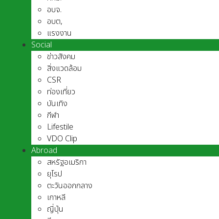
อบจ.
อบต,
แรงงาน
Social
ข่าวสังคม
สิ่งแวดล้อม
CSR
ท่องเที่ยว
บันเทิง
กีฬา
Lifestile
VDO Clip
Abroad
สหรัฐอเมริกา
ยุโรป
ตะวันออกกลาง
เกาหลี
ญี่ปุ่น