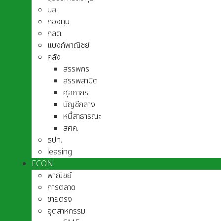
บล.
กองทุน
กลต.
แบงก์พาณิชย์
คลัง
สรรพกร
สรรพสามิต
ศุลกากร
บัญชีกลาง
หนี้สาธารณะ
สศค.
ธปท.
leasing
ECON
พาณิชย์
การตลาด
ขายตรง
อุตสาหกรรม