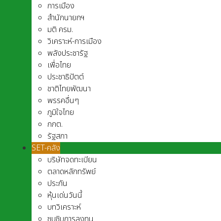
การเมือง
สำนักนายกฯ
มติ ครม.
วิเคราะห์-การเมือง
พลังประชารัฐ
เพื่อไทย
ประชาธิปัตต์
ชาติไทยพัฒนา
พรรคอื่นๆ
ภูมิใจไทย
กกต.
รัฐสภา
SET-คลัง
บริษัทจดทะเบียน
ตลาดหลักทรัพย์
ประกัน
หุ้นเด่นวันนี้
บทวิเคราะห์
ซุบซิบการลงทุน