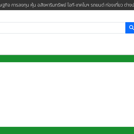
ษฐกิจ การลงทุน หุ้น อสังหาริมทรัพย์ ไอที-เทคโนฯ รถยนต์ ท่องเที่ยว ต่าง
การค้นหา