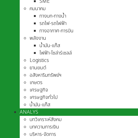
SME
คมนาคม
ทางบก-ทางน้ำ
รถไฟ-รถไฟฟ้า
ทางอากาศ-การบิน
พลังงาน
น้ำมัน-แก๊ส
ไฟฟ้า-โซล่าร์เซลล์
Logistics
ยานยนต์
อสังหาริมทรัพย์ฯ
เกษตร
เศรษฐกิจ
เศรษฐกิจทั่วไป
น้ำมัน-แก๊ส
ANALYS
บทวิเคราะห์สังคม
บทความการเงิน
บริหาร-จัดการ