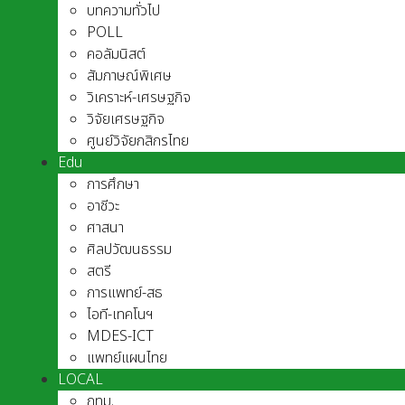
บทความทั่วไป
POLL
คอลัมนิสต์
สัมภาษณ์พิเศษ
วิเคราะห์-เศรษฐกิจ
วิจัยเศรษฐกิจ
ศูนย์วิจัยกสิกรไทย
Edu
การศึกษา
อาชีวะ
ศาสนา
ศิลปวัฒนธรรม
สตรี
การแพทย์-สธ
ไอที-เทคโนฯ
MDES-ICT
แพทย์แผนไทย
LOCAL
กทม.