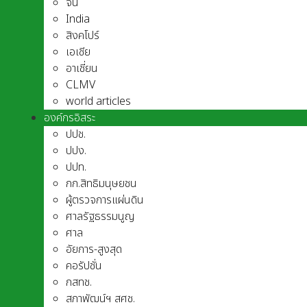
จีน
India
สิงคโปร์
เอเชีย
อาเชี่ยน
CLMV
world articles
องค์กรอิสระ
ปปช.
ปปง.
ปปท.
กก.สิทธิมนุษยชน
ผู้ตรวจการแผ่นดิน
ศาลรัฐธรรมนูญ
ศาล
อัยการ-สูงสุด
คอรัปชั่น
กสทช.
สภาพัฒน์ฯ สศช.