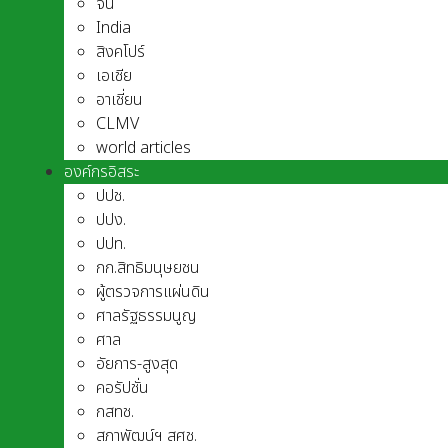
จีน
India
สิงคโปร์
เอเชีย
อาเชี่ยน
CLMV
world articles
องค์กรอิสระ
ปปช.
ปปง.
ปปท.
กก.สิทธิมนุษยชน
ผู้ตรวจการแผ่นดิน
ศาลรัฐธรรมนูญ
ศาล
อัยการ-สูงสุด
คอรัปชั่น
กสทช.
สภาพัฒน์ฯ สศช.