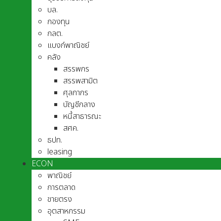
บล.
กองทุน
กลต.
แบงก์พาณิชย์
คลัง
สรรพกร
สรรพสามิต
ศุลกากร
บัญชีกลาง
หนี้สาธารณะ
สศค.
ธปท.
leasing
ECON
พาณิชย์
การตลาด
ขายตรง
อุตสาหกรรม