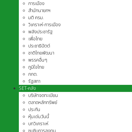
การเมือง
สำนักนายกฯ
มติ ครม.
วิเคราะห์-การเมือง
พลังประชารัฐ
เพื่อไทย
ประชาธิปัตต์
ชาติไทยพัฒนา
พรรคอื่นๆ
ภูมิใจไทย
กกต.
รัฐสภา
SET-คลัง
บริษัทจดทะเบียน
ตลาดหลักทรัพย์
ประกัน
หุ้นเด่นวันนี้
บทวิเคราะห์
ซุบซิบการลงทุน