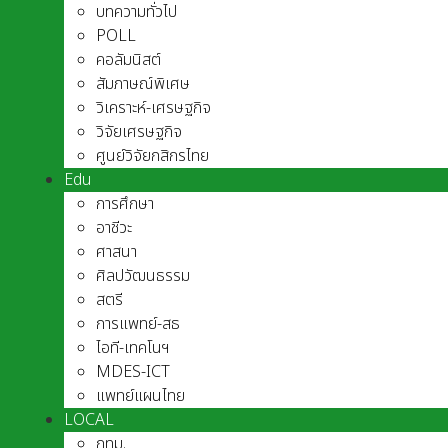
บทความทั่วไป
POLL
คอลัมนิสต์
สัมภาษณ์พิเศษ
วิเคราะห์-เศรษฐกิจ
วิจัยเศรษฐกิจ
ศูนย์วิจัยกสิกรไทย
Edu
การศึกษา
อาชีวะ
ศาสนา
ศิลปวัฒนธรรม
สตรี
การแพทย์-สธ
ไอที-เทคโนฯ
MDES-ICT
แพทย์แผนไทย
LOCAL
กทม.