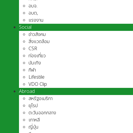
อบจ.
อบต,
แรงงาน
Social
ข่าวสังคม
สิ่งแวดล้อม
CSR
ท่องเที่ยว
บันเทิง
กีฬา
Lifestile
VDO Clip
Abroad
สหรัฐอเมริกา
ยุโรป
ตะวันออกกลาง
เกาหลี
ญี่ปุ่น