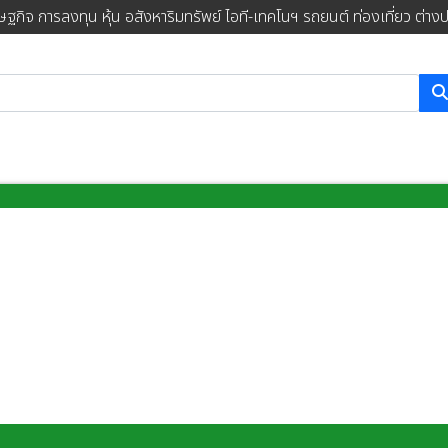
ษฐกิจ การลงทุน หุ้น อสังหาริมทรัพย์ ไอที-เทคโนฯ รถยนต์ ท่องเที่ยว ต่าง
การค้นหา