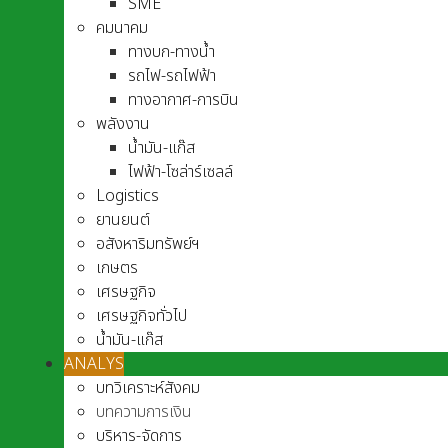
SME
คมนาคม
ทางบก-ทางน้ำ
รถไฟ-รถไฟฟ้า
ทางอากาศ-การบิน
พลังงาน
น้ำมัน-แก๊ส
ไฟฟ้า-โซล่าร์เซลล์
Logistics
ยานยนต์
อสังหาริมทรัพย์ฯ
เกษตร
เศรษฐกิจ
เศรษฐกิจทั่วไป
น้ำมัน-แก๊ส
ANALYS
บทวิเคราะห์สังคม
บทความการเงิน
บริหาร-จัดการ