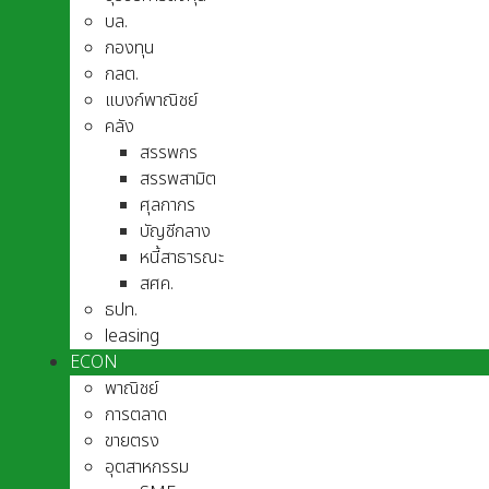
บล.
กองทุน
กลต.
แบงก์พาณิชย์
คลัง
สรรพกร
สรรพสามิต
ศุลกากร
บัญชีกลาง
หนี้สาธารณะ
สศค.
ธปท.
leasing
ECON
พาณิชย์
การตลาด
ขายตรง
อุตสาหกรรม