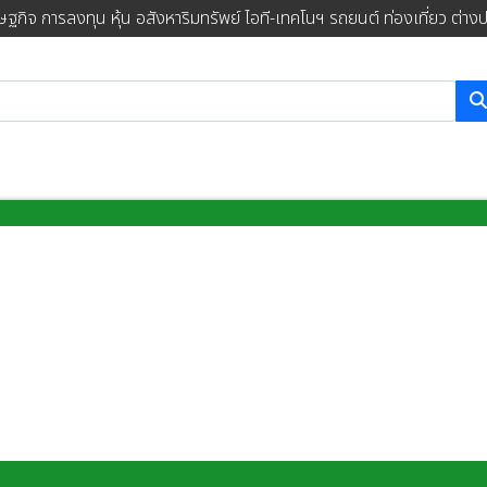
ษฐกิจ การลงทุน หุ้น อสังหาริมทรัพย์ ไอที-เทคโนฯ รถยนต์ ท่องเที่ยว ต่าง
การค้นหา