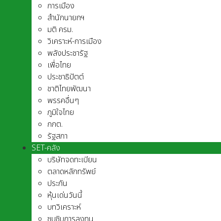
การเมือง
สำนักนายกฯ
มติ ครม.
วิเคราะห์-การเมือง
พลังประชารัฐ
เพื่อไทย
ประชาธิปัตต์
ชาติไทยพัฒนา
พรรคอื่นๆ
ภูมิใจไทย
กกต.
รัฐสภา
SET-คลัง
บริษัทจดทะเบียน
ตลาดหลักทรัพย์
ประกัน
หุ้นเด่นวันนี้
บทวิเคราะห์
ซุบซิบการลงทุน