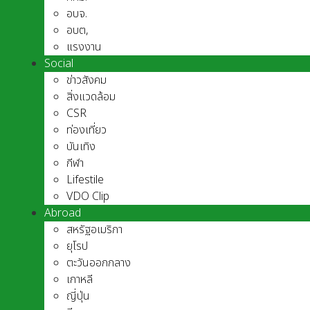
อบจ.
อบต,
แรงงาน
Social
ข่าวสังคม
สิ่งแวดล้อม
CSR
ท่องเที่ยว
บันเทิง
กีฬา
Lifestile
VDO Clip
Abroad
สหรัฐอเมริกา
ยุโรป
ตะวันออกกลาง
เกาหลี
ญี่ปุ่น