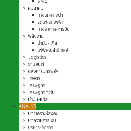
SME
คมนาคม
ทางบก-ทางน้ำ
รถไฟ-รถไฟฟ้า
ทางอากาศ-การบิน
พลังงาน
น้ำมัน-แก๊ส
ไฟฟ้า-โซล่าร์เซลล์
Logistics
ยานยนต์
อสังหาริมทรัพย์ฯ
เกษตร
เศรษฐกิจ
เศรษฐกิจทั่วไป
น้ำมัน-แก๊ส
ANALYS
บทวิเคราะห์สังคม
บทความการเงิน
บริหาร-จัดการ