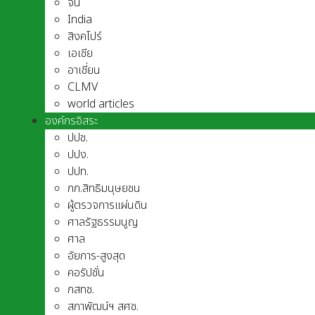
จีน
India
สิงคโปร์
เอเชีย
อาเชี่ยน
CLMV
world articles
องค์กรอิสระ
ปปช.
ปปง.
ปปท.
กก.สิทธิมนุษยชน
ผู้ตรวจการแผ่นดิน
ศาลรัฐธรรมนูญ
ศาล
อัยการ-สูงสุด
คอรัปชั่น
กสทช.
สภาพัฒน์ฯ สศช.