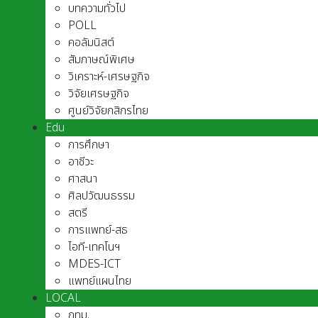
บทความทั่วไป
POLL
คอลัมนิสต์
สัมภาษณ์พิเศษ
วิเคราะห์-เศรษฐกิจ
วิจัยเศรษฐกิจ
ศูนย์วิจัยกสิกรไทย
Edu
การศึกษา
อาชีวะ
ศาสนา
ศิลปวัฒนธรรม
สตรี
การแพทย์-สธ
ไอที-เทคโนฯ
MDES-ICT
แพทย์แผนไทย
LOCAL
กทม.