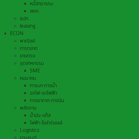
หนี้สาธารณะ
สศค.
ธปท.
leasing
ECON
พาณิชย์
การตลาด
ขายตรง
อุตสาหกรรม
SME
คมนาคม
ทางบก-ทางน้ำ
รถไฟ-รถไฟฟ้า
ทางอากาศ-การบิน
พลังงาน
น้ำมัน-แก๊ส
ไฟฟ้า-โซล่าร์เซลล์
Logistics
ยานยนต์