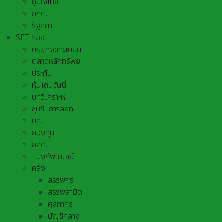
ภูมิใจไทย
กกต.
รัฐสภา
SET-คลัง
บริษัทจดทะเบียน
ตลาดหลักทรัพย์
ประกัน
หุ้นเด่นวันนี้
บทวิเคราะห์
ซุบซิบการลงทุน
บล.
กองทุน
กลต.
แบงก์พาณิชย์
คลัง
สรรพกร
สรรพสามิต
ศุลกากร
บัญชีกลาง