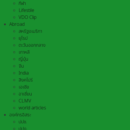
กีฬา
Lifestile
VDO Clip
Abroad
สหรัฐอเมริกา
ยุโรป
ตะวันออกกลาง
เกาหลี
ญี่ปุ่น
จีน
India
สิงคโปร์
เอเชีย
อาเชี่ยน
CLMV
world articles
องค์กรอิสระ
ปปช.
ปปง.