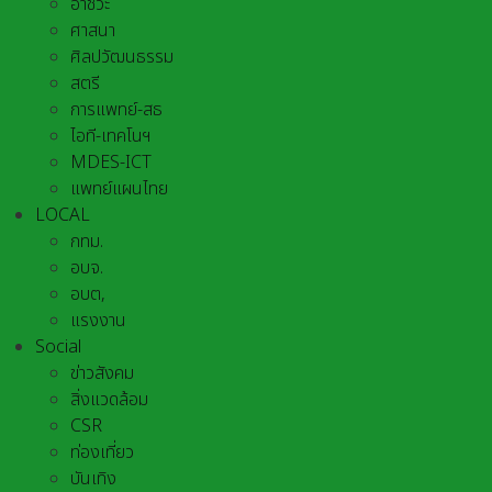
อาชีวะ
ศาสนา
ศิลปวัฒนธรรม
สตรี
การแพทย์-สธ
ไอที-เทคโนฯ
MDES-ICT
แพทย์แผนไทย
LOCAL
กทม.
อบจ.
อบต,
แรงงาน
Social
ข่าวสังคม
สิ่งแวดล้อม
CSR
ท่องเที่ยว
บันเทิง