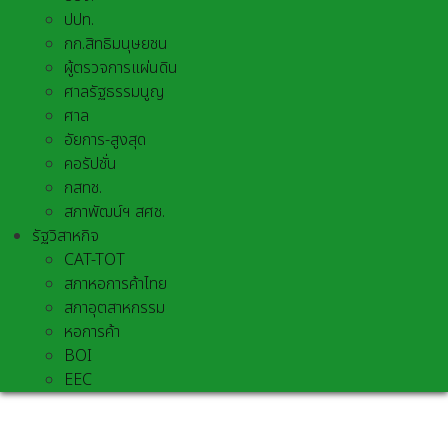
ปปท.
กก.สิทธิมนุษยชน
ผู้ตรวจการแผ่นดิน
ศาลรัฐธรรมนูญ
ศาล
อัยการ-สูงสุด
คอรัปชั่น
กสทช.
สภาพัฒน์ฯ สศช.
รัฐวิสาหกิจ
CAT-TOT
สภาหอการค้าไทย
สภาอุตสาหกรรม
หอการค้า
BOI
EEC