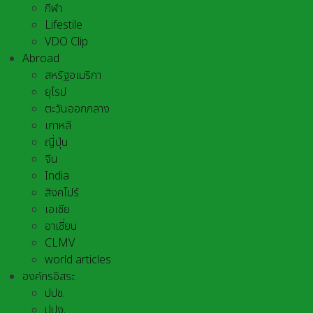
กีฬา
Lifestile
VDO Clip
Abroad
สหรัฐอเมริกา
ยุโรป
ตะวันออกกลาง
เกาหลี
ญี่ปุ่น
จีน
India
สิงคโปร์
เอเชีย
อาเชี่ยน
CLMV
world articles
องค์กรอิสระ
ปปช.
ปปง.