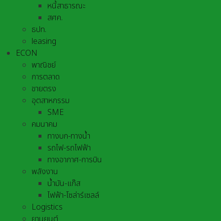
หนี้สาธารณะ
สศค.
ธปท.
leasing
ECON
พาณิชย์
การตลาด
ขายตรง
อุตสาหกรรม
SME
คมนาคม
ทางบก-ทางน้ำ
รถไฟ-รถไฟฟ้า
ทางอากาศ-การบิน
พลังงาน
น้ำมัน-แก๊ส
ไฟฟ้า-โซล่าร์เซลล์
Logistics
ยานยนต์