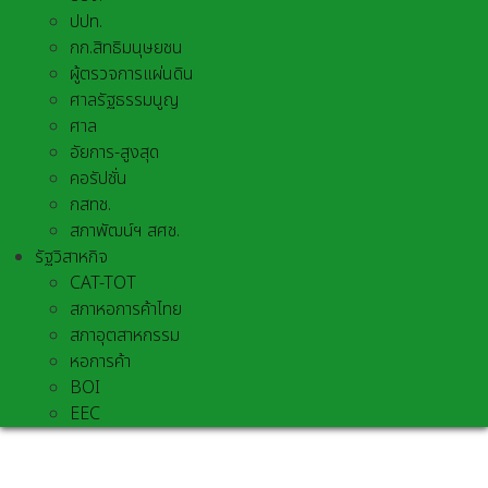
ปปท.
กก.สิทธิมนุษยชน
ผู้ตรวจการแผ่นดิน
ศาลรัฐธรรมนูญ
ศาล
อัยการ-สูงสุด
คอรัปชั่น
กสทช.
สภาพัฒน์ฯ สศช.
รัฐวิสาหกิจ
CAT-TOT
สภาหอการค้าไทย
สภาอุตสาหกรรม
หอการค้า
BOI
EEC