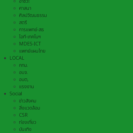
อาชีวะ
ศาสนา
ศิลปวัฒนธรรม
สตรี
การแพทย์-สธ
ไอที-เทคโนฯ
MDES-ICT
แพทย์แผนไทย
LOCAL
กทม.
อบจ.
อบต,
แรงงาน
Social
ข่าวสังคม
สิ่งแวดล้อม
CSR
ท่องเที่ยว
บันเทิง