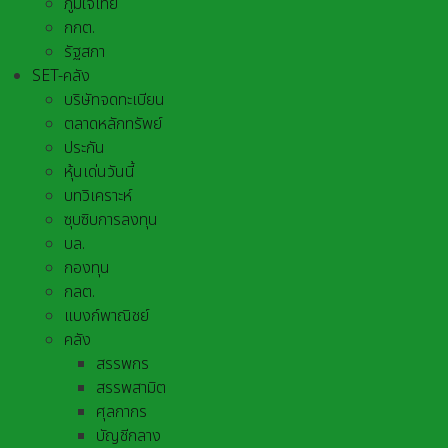
ภูมิใจไทย
กกต.
รัฐสภา
SET-คลัง
บริษัทจดทะเบียน
ตลาดหลักทรัพย์
ประกัน
หุ้นเด่นวันนี้
บทวิเคราะห์
ซุบซิบการลงทุน
บล.
กองทุน
กลต.
แบงก์พาณิชย์
คลัง
สรรพกร
สรรพสามิต
ศุลกากร
บัญชีกลาง