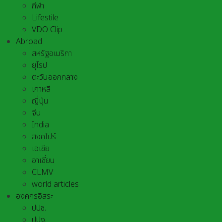
กีฬา
Lifestile
VDO Clip
Abroad
สหรัฐอเมริกา
ยุโรป
ตะวันออกกลาง
เกาหลี
ญี่ปุ่น
จีน
India
สิงคโปร์
เอเชีย
อาเชี่ยน
CLMV
world articles
องค์กรอิสระ
ปปช.
ปปง.