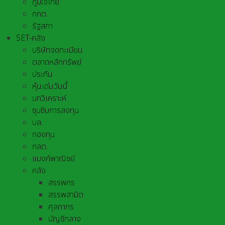
ภูมิใจไทย
กกต.
รัฐสภา
SET-คลัง
บริษัทจดทะเบียน
ตลาดหลักทรัพย์
ประกัน
หุ้นเด่นวันนี้
บทวิเคราะห์
ซุบซิบการลงทุน
บล.
กองทุน
กลต.
แบงก์พาณิชย์
คลัง
สรรพกร
สรรพสามิต
ศุลกากร
บัญชีกลาง