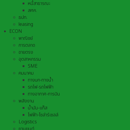
หนี้สาธารณะ
สศค.
ธปท.
leasing
ECON
พาณิชย์
การตลาด
ขายตรง
อุตสาหกรรม
SME
คมนาคม
ทางบก-ทางน้ำ
รถไฟ-รถไฟฟ้า
ทางอากาศ-การบิน
พลังงาน
น้ำมัน-แก๊ส
ไฟฟ้า-โซล่าร์เซลล์
Logistics
ยานยนต์