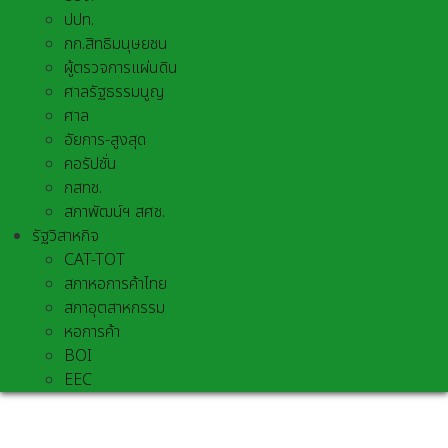
ปปท.
กก.สิทธิมนุษยชน
ผู้ตรวจการแผ่นดิน
ศาลรัฐธรรมนูญ
ศาล
อัยการ-สูงสุด
คอรัปชั่น
กสทช.
สภาพัฒน์ฯ สศช.
รัฐวิสาหกิจ
CAT-TOT
สภาหอการค้าไทย
สภาอุตสาหกรรม
หอการค้า
BOI
EEC