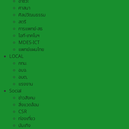
อาชีวะ
ศาสนา
ศิลปวัฒนธรรม
สตรี
การแพทย์-สธ
ไอที-เทคโนฯ
MDES-ICT
แพทย์แผนไทย
LOCAL
กทม.
อบจ.
อบต,
แรงงาน
Social
ข่าวสังคม
สิ่งแวดล้อม
CSR
ท่องเที่ยว
บันเทิง