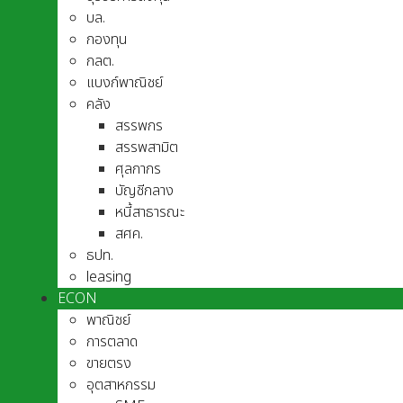
บล.
กองทุน
กลต.
แบงก์พาณิชย์
คลัง
สรรพกร
สรรพสามิต
ศุลกากร
บัญชีกลาง
หนี้สาธารณะ
สศค.
ธปท.
leasing
ECON
พาณิชย์
การตลาด
ขายตรง
อุตสาหกรรม