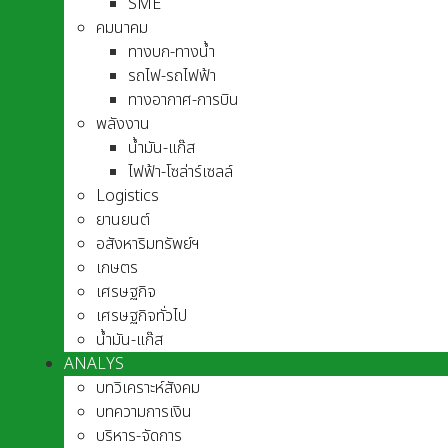
SME
คมนาคม
ทางบก-ทางน้ำ
รถไฟ-รถไฟฟ้า
ทางอากาศ-การบิน
พลังงาน
น้ำมัน-แก๊ส
ไฟฟ้า-โซล่าร์เซลล์
Logistics
ยานยนต์
อสังหาริมทรัพย์ฯ
เกษตร
เศรษฐกิจ
เศรษฐกิจทั่วไป
น้ำมัน-แก๊ส
ANALYS
บทวิเคราะห์สังคม
บทความการเงิน
บริหาร-จัดการ