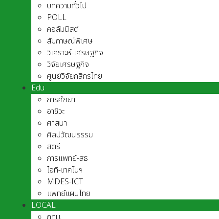
บทความทั่วไป
POLL
คอลัมนิสต์
สัมภาษณ์พิเศษ
วิเคราะห์-เศรษฐกิจ
วิจัยเศรษฐกิจ
ศูนย์วิจัยกสิกรไทย
Edu
การศึกษา
อาชีวะ
ศาสนา
ศิลปวัฒนธรรม
สตรี
การแพทย์-สธ
ไอที-เทคโนฯ
MDES-ICT
แพทย์แผนไทย
LOCAL
กทม.