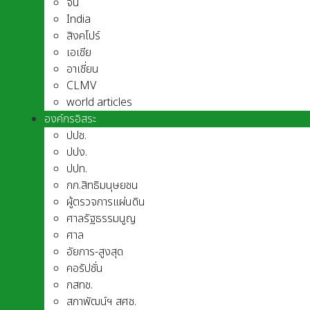
จีน
India
สิงคโปร์
เอเชีย
อาเชี่ยน
CLMV
world articles
องค์กรอิสระ
ปปช.
ปปง.
ปปท.
กก.สิทธิมนุษยชน
ผู้ตรวจการแผ่นดิน
ศาลรัฐธรรมนูญ
ศาล
อัยการ-สูงสุด
คอรัปชั่น
กสทช.
สภาพัฒน์ฯ สศช.