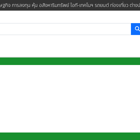
ษฐกิจ การลงทุน หุ้น อสังหาริมทรัพย์ ไอที-เทคโนฯ รถยนต์ ท่องเที่ยว ต่าง
การค้นหา