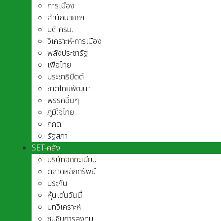
การเมือง
สำนักนายกฯ
มติ ครม.
วิเคราะห์-การเมือง
พลังประชารัฐ
เพื่อไทย
ประชาธิปัตต์
ชาติไทยพัฒนา
พรรคอื่นๆ
ภูมิใจไทย
กกต.
รัฐสภา
SET-คลัง
บริษัทจดทะเบียน
ตลาดหลักทรัพย์
ประกัน
หุ้นเด่นวันนี้
บทวิเคราะห์
ซุบซิบการลงทุน