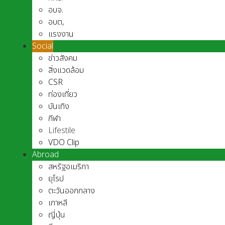
อบจ.
อบต,
แรงงาน
Social
ข่าวสังคม
สิ่งแวดล้อม
CSR
ท่องเที่ยว
บันเทิง
กีฬา
Lifestile
VDO Clip
Abroad
สหรัฐอเมริกา
ยุโรป
ตะวันออกกลาง
เกาหลี
ญี่ปุ่น