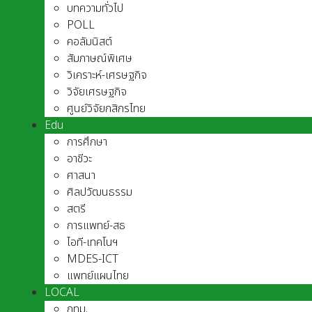
บทความทั่วไป
POLL
คอลัมนิสต์
สัมภาษณ์พิเศษ
วิเคราะห์-เศรษฐกิจ
วิจัยเศรษฐกิจ
ศูนย์วิจัยกสิกรไทย
Edu
การศึกษา
อาชีวะ
ศาสนา
ศิลปวัฒนธรรม
สตรี
การแพทย์-สธ
ไอที-เทคโนฯ
MDES-ICT
แพทย์แผนไทย
LOCAL
กทม.