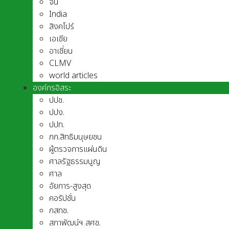
จีน
India
สิงคโปร์
เอเชีย
อาเชี่ยน
CLMV
world articles
องค์กรอิสระ
ปปช.
ปปง.
ปปท.
กก.สิทธิมนุษยชน
ผู้ตรวจการแผ่นดิน
ศาลรัฐธรรมนูญ
ศาล
อัยการ-สูงสุด
คอรัปชั่น
กสทช.
สภาพัฒน์ฯ สศช.