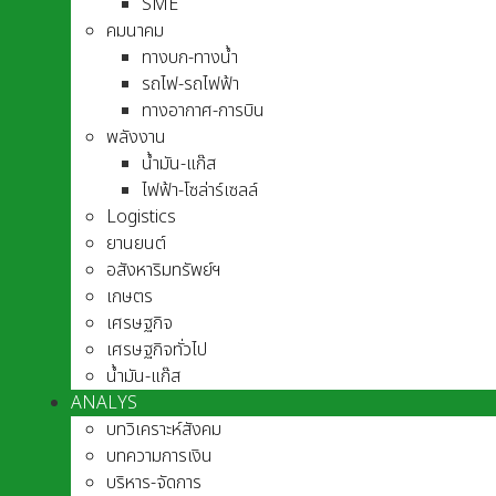
SME
คมนาคม
ทางบก-ทางน้ำ
รถไฟ-รถไฟฟ้า
ทางอากาศ-การบิน
พลังงาน
น้ำมัน-แก๊ส
ไฟฟ้า-โซล่าร์เซลล์
Logistics
ยานยนต์
อสังหาริมทรัพย์ฯ
เกษตร
เศรษฐกิจ
เศรษฐกิจทั่วไป
น้ำมัน-แก๊ส
ANALYS
บทวิเคราะห์สังคม
บทความการเงิน
บริหาร-จัดการ