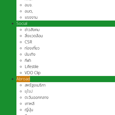
อบจ.
อบต,
แรงงาน
Social
ข่าวสังคม
สิ่งแวดล้อม
CSR
ท่องเที่ยว
บันเทิง
กีฬา
Lifestile
VDO Clip
Abroad
สหรัฐอเมริกา
ยุโรป
ตะวันออกกลาง
เกาหลี
ญี่ปุ่น