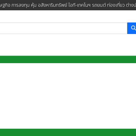
ษฐกิจ การลงทุน หุ้น อสังหาริมทรัพย์ ไอที-เทคโนฯ รถยนต์ ท่องเที่ยว ต่าง
การค้นหา