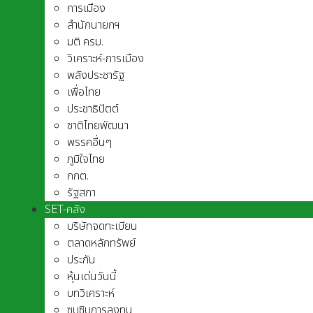
การเมือง
สำนักนายกฯ
มติ ครม.
วิเคราะห์-การเมือง
พลังประชารัฐ
เพื่อไทย
ประชาธิปัตต์
ชาติไทยพัฒนา
พรรคอื่นๆ
ภูมิใจไทย
กกต.
รัฐสภา
SET-คลัง
บริษัทจดทะเบียน
ตลาดหลักทรัพย์
ประกัน
หุ้นเด่นวันนี้
บทวิเคราะห์
ซุบซิบการลงทุน