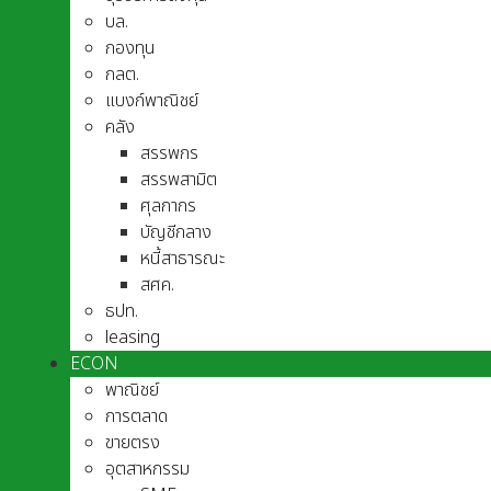
บล.
กองทุน
กลต.
แบงก์พาณิชย์
คลัง
สรรพกร
สรรพสามิต
ศุลกากร
บัญชีกลาง
หนี้สาธารณะ
สศค.
ธปท.
leasing
ECON
พาณิชย์
การตลาด
ขายตรง
อุตสาหกรรม