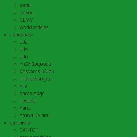
เอเชีย
อาเชี่ยน
CLMV
world articles
องค์กรอิสระ
ปปช.
ปปง.
ปปท.
กก.สิทธิมนุษยชน
ผู้ตรวจการแผ่นดิน
ศาลรัฐธรรมนูญ
ศาล
อัยการ-สูงสุด
คอรัปชั่น
กสทช.
สภาพัฒน์ฯ สศช.
รัฐวิสาหกิจ
CAT-TOT