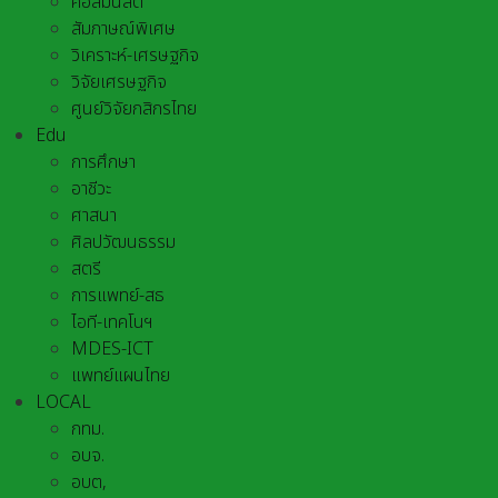
คอลัมนิสต์
สัมภาษณ์พิเศษ
วิเคราะห์-เศรษฐกิจ
วิจัยเศรษฐกิจ
ศูนย์วิจัยกสิกรไทย
Edu
การศึกษา
อาชีวะ
ศาสนา
ศิลปวัฒนธรรม
สตรี
การแพทย์-สธ
ไอที-เทคโนฯ
MDES-ICT
แพทย์แผนไทย
LOCAL
กทม.
อบจ.
อบต,