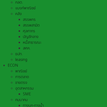
กลต.
แบงก์พาณิชย์
คลัง
สรรพกร
สรรพสามิต
ศุลกากร
บัญชีกลาง
หนี้สาธารณะ
สศค.
ธปท.
leasing
ECON
พาณิชย์
การตลาด
ขายตรง
อุตสาหกรรม
SME
คมนาคม
ทางบก-ทางน้ำ