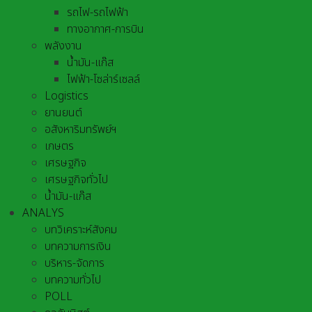
รถไฟ-รถไฟฟ้า
ทางอากาศ-การบิน
พลังงาน
น้ำมัน-แก๊ส
ไฟฟ้า-โซล่าร์เซลล์
Logistics
ยานยนต์
อสังหาริมทรัพย์ฯ
เกษตร
เศรษฐกิจ
เศรษฐกิจทั่วไป
น้ำมัน-แก๊ส
ANALYS
บทวิเคราะห์สังคม
บทความการเงิน
บริหาร-จัดการ
บทความทั่วไป
POLL