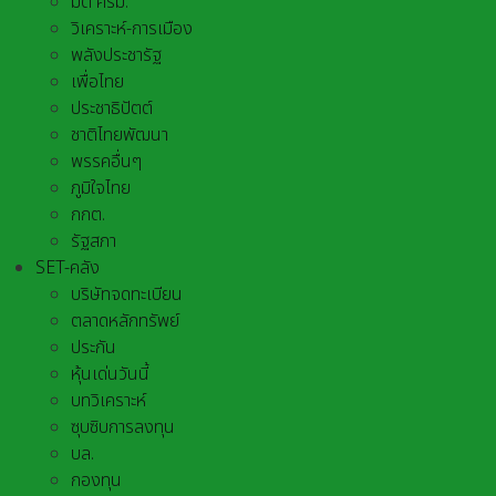
มติ ครม.
วิเคราะห์-การเมือง
พลังประชารัฐ
เพื่อไทย
ประชาธิปัตต์
ชาติไทยพัฒนา
พรรคอื่นๆ
ภูมิใจไทย
กกต.
รัฐสภา
SET-คลัง
บริษัทจดทะเบียน
ตลาดหลักทรัพย์
ประกัน
หุ้นเด่นวันนี้
บทวิเคราะห์
ซุบซิบการลงทุน
บล.
กองทุน