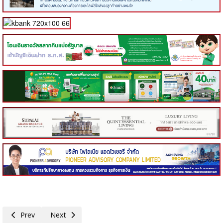
Previous article: คณะรัฐมนตรีมีมติเห็นชอบ การจัดตั้งสถาบันค้ำประกันเครด
Next article: เศรษฐกิจการคลัง ความคืบหน้าการลงทะเบียนเข้า
Prev
Next