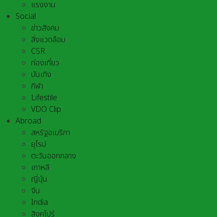
แรงงาน
Social
ข่าวสังคม
สิ่งแวดล้อม
CSR
ท่องเที่ยว
บันเทิง
กีฬา
Lifestile
VDO Clip
Abroad
สหรัฐอเมริกา
ยุโรป
ตะวันออกกลาง
เกาหลี
ญี่ปุ่น
จีน
India
สิงคโปร์