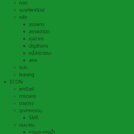
กลต.
แบงก์พาณิชย์
คลัง
สรรพกร
สรรพสามิต
ศุลกากร
บัญชีกลาง
หนี้สาธารณะ
สศค.
ธปท.
leasing
ECON
พาณิชย์
การตลาด
ขายตรง
อุตสาหกรรม
SME
คมนาคม
ทางบก-ทางน้ำ