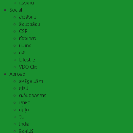
แรงงาน
Social
ข่าวสังคม
สิ่งแวดล้อม
CSR
ท่องเที่ยว
บันเทิง
กีฬา
Lifestile
VDO Clip
Abroad
สหรัฐอเมริกา
ยุโรป
ตะวันออกกลาง
เกาหลี
ญี่ปุ่น
จีน
India
สิงคโปร์