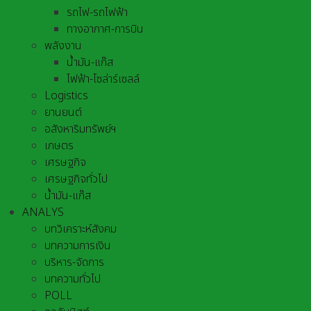
รถไฟ-รถไฟฟ้า
ทางอากาศ-การบิน
พลังงาน
น้ำมัน-แก๊ส
ไฟฟ้า-โซล่าร์เซลล์
Logistics
ยานยนต์
อสังหาริมทรัพย์ฯ
เกษตร
เศรษฐกิจ
เศรษฐกิจทั่วไป
น้ำมัน-แก๊ส
ANALYS
บทวิเคราะห์สังคม
บทความการเงิน
บริหาร-จัดการ
บทความทั่วไป
POLL