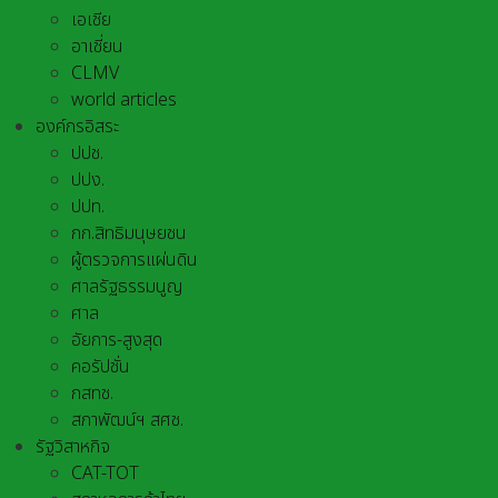
เอเชีย
อาเชี่ยน
CLMV
world articles
องค์กรอิสระ
ปปช.
ปปง.
ปปท.
กก.สิทธิมนุษยชน
ผู้ตรวจการแผ่นดิน
ศาลรัฐธรรมนูญ
ศาล
อัยการ-สูงสุด
คอรัปชั่น
กสทช.
สภาพัฒน์ฯ สศช.
รัฐวิสาหกิจ
CAT-TOT