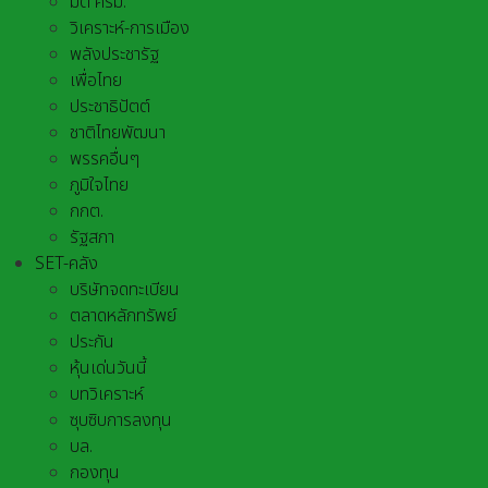
มติ ครม.
วิเคราะห์-การเมือง
พลังประชารัฐ
เพื่อไทย
ประชาธิปัตต์
ชาติไทยพัฒนา
พรรคอื่นๆ
ภูมิใจไทย
กกต.
รัฐสภา
SET-คลัง
บริษัทจดทะเบียน
ตลาดหลักทรัพย์
ประกัน
หุ้นเด่นวันนี้
บทวิเคราะห์
ซุบซิบการลงทุน
บล.
กองทุน