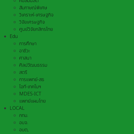
คอลัมนิสต์
สัมภาษณ์พิเศษ
วิเคราะห์-เศรษฐกิจ
วิจัยเศรษฐกิจ
ศูนย์วิจัยกสิกรไทย
Edu
การศึกษา
อาชีวะ
ศาสนา
ศิลปวัฒนธรรม
สตรี
การแพทย์-สธ
ไอที-เทคโนฯ
MDES-ICT
แพทย์แผนไทย
LOCAL
กทม.
อบจ.
อบต,