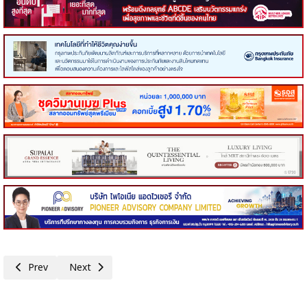
Previous article: กกร. ชี้เศรษฐกิจไทยอ่อนแรง ลุ้นผลเจรจาภาษี เดินหน้าปรั
Next article: กกร. เผย ศก.ไทยปี 68 โตจำกัด สงครามการค้า-บ
Prev
Next