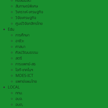
คอลัมนิสต์
สัมภาษณ์พิเศษ
วิเคราะห์-เศรษฐกิจ
วิจัยเศรษฐกิจ
ศูนย์วิจัยกสิกรไทย
Edu
การศึกษา
อาชีวะ
ศาสนา
ศิลปวัฒนธรรม
สตรี
การแพทย์-สธ
ไอที-เทคโนฯ
MDES-ICT
แพทย์แผนไทย
LOCAL
กทม.
อบจ.
อบต,