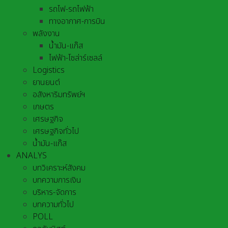
รถไฟ-รถไฟฟ้า
ทางอากาศ-การบิน
พลังงาน
น้ำมัน-แก๊ส
ไฟฟ้า-โซล่าร์เซลล์
Logistics
ยานยนต์
อสังหาริมทรัพย์ฯ
เกษตร
เศรษฐกิจ
เศรษฐกิจทั่วไป
น้ำมัน-แก๊ส
ANALYS
บทวิเคราะห์สังคม
บทความการเงิน
บริหาร-จัดการ
บทความทั่วไป
POLL