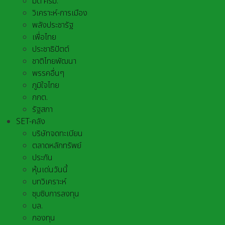
มติ ครม.
วิเคราะห์-การเมือง
พลังประชารัฐ
เพื่อไทย
ประชาธิปัตต์
ชาติไทยพัฒนา
พรรคอื่นๆ
ภูมิใจไทย
กกต.
รัฐสภา
SET-คลัง
บริษัทจดทะเบียน
ตลาดหลักทรัพย์
ประกัน
หุ้นเด่นวันนี้
บทวิเคราะห์
ซุบซิบการลงทุน
บล.
กองทุน