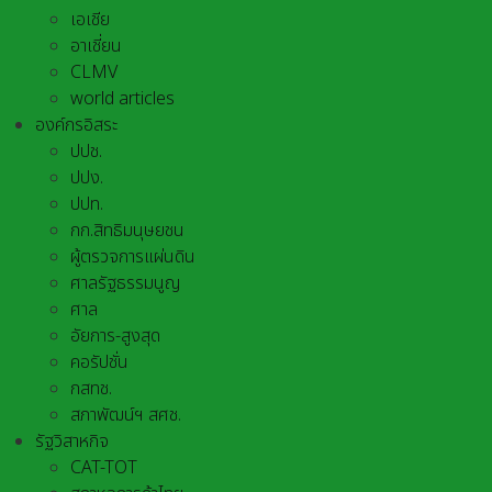
เอเชีย
อาเชี่ยน
CLMV
world articles
องค์กรอิสระ
ปปช.
ปปง.
ปปท.
กก.สิทธิมนุษยชน
ผู้ตรวจการแผ่นดิน
ศาลรัฐธรรมนูญ
ศาล
อัยการ-สูงสุด
คอรัปชั่น
กสทช.
สภาพัฒน์ฯ สศช.
รัฐวิสาหกิจ
CAT-TOT