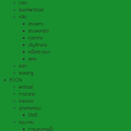
กลต.
แบงก์พาณิชย์
คลัง
สรรพกร
สรรพสามิต
ศุลกากร
บัญชีกลาง
หนี้สาธารณะ
สศค.
ธปท.
leasing
ECON
พาณิชย์
การตลาด
ขายตรง
อุตสาหกรรม
SME
คมนาคม
ทางบก-ทางน้ำ