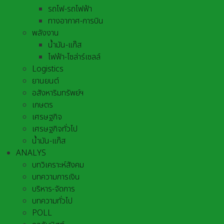
รถไฟ-รถไฟฟ้า
ทางอากาศ-การบิน
พลังงาน
น้ำมัน-แก๊ส
ไฟฟ้า-โซล่าร์เซลล์
Logistics
ยานยนต์
อสังหาริมทรัพย์ฯ
เกษตร
เศรษฐกิจ
เศรษฐกิจทั่วไป
น้ำมัน-แก๊ส
ANALYS
บทวิเคราะห์สังคม
บทความการเงิน
บริหาร-จัดการ
บทความทั่วไป
POLL