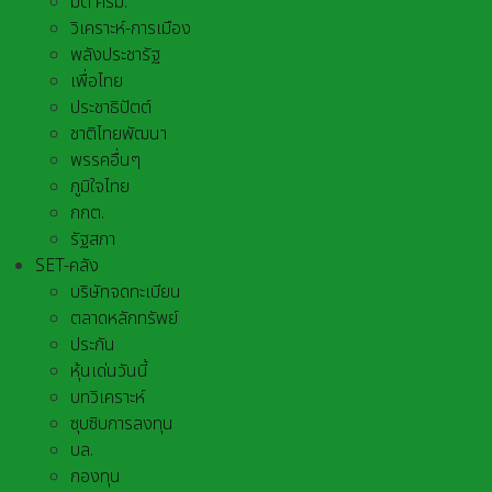
มติ ครม.
วิเคราะห์-การเมือง
พลังประชารัฐ
เพื่อไทย
ประชาธิปัตต์
ชาติไทยพัฒนา
พรรคอื่นๆ
ภูมิใจไทย
กกต.
รัฐสภา
SET-คลัง
บริษัทจดทะเบียน
ตลาดหลักทรัพย์
ประกัน
หุ้นเด่นวันนี้
บทวิเคราะห์
ซุบซิบการลงทุน
บล.
กองทุน