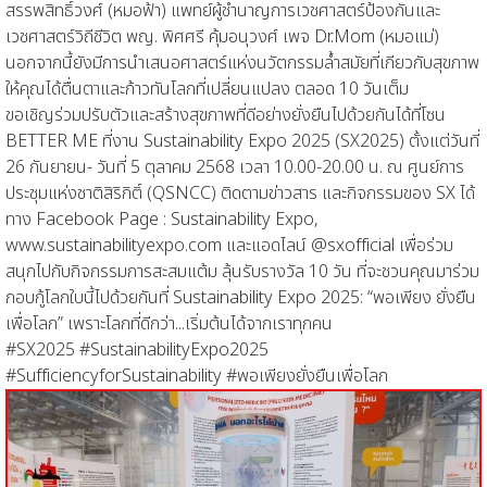
สรรพสิทธิ์วงศ์ (หมอฟ้า) แพทย์ผู้ชำนาญการเวชศาสตร์ป้องกันและ
เวชศาสตร์วิถีชีวิต พญ. พิศศรี คุ้มอนุวงศ์ เพจ Dr.Mom (หมอแม่)
นอกจากนี้ยังมีการนำเสนอศาสตร์แห่งนวัตกรรมล้ำสมัยที่เกียวกับสุขภาพ
ให้คุณได้ตื่นตาและก้าวทันโลกที่เปลี่ยนแปลง ตลอด 10 วันเต็ม
ขอเชิญร่วมปรับตัวและสร้างสุขภาพที่ดีอย่างยั่งยืนไปด้วยกันได้ที่โซน
BETTER ME ที่งาน Sustainability Expo 2025 (SX2025) ตั้งแต่วันที่
26 กันยายน- วันที่ 5 ตุลาคม 2568 เวลา 10.00-20.00 น. ณ ศูนย์การ
ประชุมแห่งชาติสิริกิติ์ (QSNCC) ติดตามข่าวสาร และกิจกรรมของ SX ได้
ทาง Facebook Page : Sustainability Expo,
www.sustainabilityexpo.com และแอดไลน์ @sxofficial เพื่อร่วม
สนุกไปกับกิจกรรมการสะสมแต้ม ลุ้นรับรางวัล 10 วัน ที่จะชวนคุณมาร่วม
กอบกู้โลกใบนี้ไปด้วยกันที่ Sustainability Expo 2025: “พอเพียง ยั่งยืน
เพื่อโลก” เพราะโลกที่ดีกว่า...เริ่มต้นได้จากเราทุกคน
#SX2025 #SustainabilityExpo2025
#SufficiencyforSustainability #พอเพียงยั่งยืนเพื่อโลก