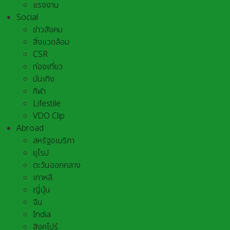
แรงงาน
Social
ข่าวสังคม
สิ่งแวดล้อม
CSR
ท่องเที่ยว
บันเทิง
กีฬา
Lifestile
VDO Clip
Abroad
สหรัฐอเมริกา
ยุโรป
ตะวันออกกลาง
เกาหลี
ญี่ปุ่น
จีน
India
สิงคโปร์