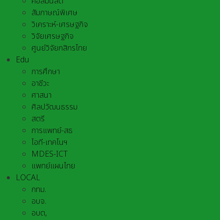
คอลัมนิสต์
สัมภาษณ์พิเศษ
วิเคราะห์-เศรษฐกิจ
วิจัยเศรษฐกิจ
ศูนย์วิจัยกสิกรไทย
Edu
การศึกษา
อาชีวะ
ศาสนา
ศิลปวัฒนธรรม
สตรี
การแพทย์-สธ
ไอที-เทคโนฯ
MDES-ICT
แพทย์แผนไทย
LOCAL
กทม.
อบจ.
อบต,