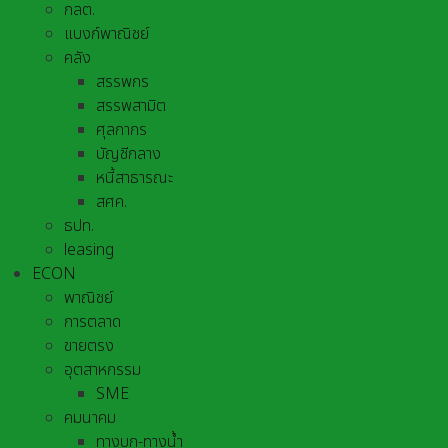
กลต.
แบงก์พาณิชย์
คลัง
สรรพกร
สรรพสามิต
ศุลกากร
บัญชีกลาง
หนี้สาธารณะ
สศค.
ธปท.
leasing
ECON
พาณิชย์
การตลาด
ขายตรง
อุตสาหกรรม
SME
คมนาคม
ทางบก-ทางน้ำ