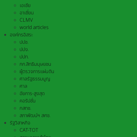
เอเชีย
อาเชี่ยน
CLMV
world articles
องค์กรอิสระ
ปปช.
ปปง.
ปปท.
กก.สิทธิมนุษยชน
ผู้ตรวจการแผ่นดิน
ศาลรัฐธรรมนูญ
ศาล
อัยการ-สูงสุด
คอรัปชั่น
กสทช.
สภาพัฒน์ฯ สศช.
รัฐวิสาหกิจ
CAT-TOT