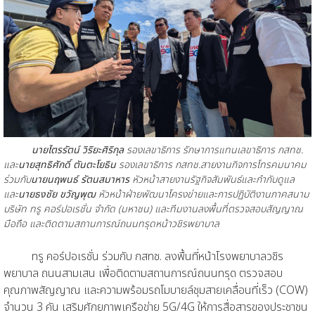
นายไตรรัตน์ วิริยะศิริกุล
รองเลขาธิการ รักษาการแทนเลขาธิการ กสทช.
และ
นายสุทธิศักดิ์ ตันตะโยธิน
รองเลขาธิการ กสทช.สายงานกิจการโทรคมนาคม
ร่วมกับ
นายนฤพนธ์ รัตนสมาหาร
หัวหน้าสายงานรัฐกิจสัมพันธ์และกำกับดูแล
และ
นายธงชัย ขวัญพุฒ
หัวหน้าฝ่ายพัฒนาโครงข่ายและการปฏิบัติงานภาคสนาม
บริษัท ทรู คอร์ปอเรชั่น จำกัด (มหาชน) และทีมงานลงพื้นที่ตรวจสอบสัญญาณ
มือถือ และติดตามสถานการณ์ถนนทรุดหน้าวชิรพยาบาล
ทรู คอร์ปอเรชั่น ร่วมกับ กสทช. ลงพื้นที่หน้าโรงพยาบาลวชิร
พยาบาล ถนนสามเสน เพื่อติดตามสถานการณ์ถนนทรุด ตรวจสอบ
คุณภาพสัญญาณ และความพร้อมรถโมบายล์ชุมสายเคลื่อนที่เร็ว (COW)
จำนวน 3 คัน เสริมศักยภาพเครือข่าย 5G/4G ให้การสื่อสารของประชาชน