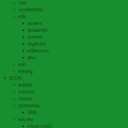
กลต.
แบงก์พาณิชย์
คลัง
สรรพกร
สรรพสามิต
ศุลกากร
บัญชีกลาง
หนี้สาธารณะ
สศค.
ธปท.
leasing
ECON
พาณิชย์
การตลาด
ขายตรง
อุตสาหกรรม
SME
คมนาคม
ทางบก-ทางน้ำ