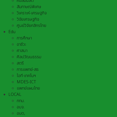
คอลัมนิสต์
สัมภาษณ์พิเศษ
วิเคราะห์-เศรษฐกิจ
วิจัยเศรษฐกิจ
ศูนย์วิจัยกสิกรไทย
Edu
การศึกษา
อาชีวะ
ศาสนา
ศิลปวัฒนธรรม
สตรี
การแพทย์-สธ
ไอที-เทคโนฯ
MDES-ICT
แพทย์แผนไทย
LOCAL
กทม.
อบจ.
อบต,