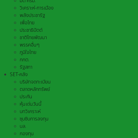
มติ ครม.
วิเคราะห์-การเมือง
พลังประชารัฐ
เพื่อไทย
ประชาธิปัตต์
ชาติไทยพัฒนา
พรรคอื่นๆ
ภูมิใจไทย
กกต.
รัฐสภา
SET-คลัง
บริษัทจดทะเบียน
ตลาดหลักทรัพย์
ประกัน
หุ้นเด่นวันนี้
บทวิเคราะห์
ซุบซิบการลงทุน
บล.
กองทุน