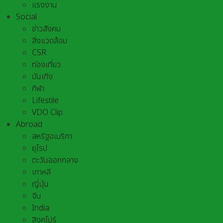
แรงงาน
Social
ข่าวสังคม
สิ่งแวดล้อม
CSR
ท่องเที่ยว
บันเทิง
กีฬา
Lifestile
VDO Clip
Abroad
สหรัฐอเมริกา
ยุโรป
ตะวันออกกลาง
เกาหลี
ญี่ปุ่น
จีน
India
สิงคโปร์