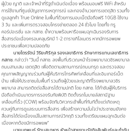
ผู้ป่วย ญาติ และเจ้าหน้าที่รัฐดำเนินต่อเนื่อง พร้อมมอบฟรี WiFi สำหรับ
การใช้งานที่ศูนย์บัญชาการเหตุการณ์ และกองอำนวยการเขตดุสิต รวมทั้ง
ดูแลลูกค้า True Online ในพื้นที่ด้วยการมอบเน็ตมือถือฟรี 10GB ใช้งาน
3 วัน และเพิ่มการตรวจสอบโครงข่ายตลอด 24 ชั่วโมง โดยทั้ง ทรู
คอร์ปอเรชั่น และ กสทช. ย้ำความพร้อมหารือแผนฉุกเฉินรองรับการ
สื่อสารต่อเนื่องครอบคลุมรัศมี 1-2 ตารางกิโลเมตร หากมีการอพยพ
ประชาชนเพื่อความปลอดภัย
นายไตรรัตน์ วิริยะศิริกุล รองเลขาธิการ รักษาการแทนเลขาธิการ
กสทช.
กล่าวว่า “วันนี้ กสทช. ลงพื้นที่บริเวณหน้าโรงพยาบาลวชิรพยาบาล
ถนนสามเสน เขตดุสิต เพื่อติดตามสถานการณ์ถนนทรุด และตรวจสอบ
คุณภาพสัญญาณร่วมกับผู้ให้บริการโทรศัพท์เคลื่อนที่และอินเทอร์เน็ต
บ้าน เพื่อให้ประชาชนในพื้นที่ รวมถึงผู้ป่วยและญาติที่โรงพยาบาลวชิร
พยาบาล สามารถติดต่อสื่อสารได้ตามปกติ โดย กสทช. ได้กำชับผู้ให้บริการ
มือถือดำเนินมาตรการรองรับภัยพิบัติ ติดตั้งรถโมบายล์สถานีฐาน
เคลื่อนที่เร็ว (COW) พร้อมจัดทีมวิศวกรเข้าพื้นที่ทันทีตั้งแต่เกิดเหตุ
ควบคู่กับการดูแลระบบการสื่อสาร เพื่อสร้างความมั่นใจว่าประชาชนยังคง
สื่อสารได้ต่อเนื่องแม้ในสถานการณ์วิกฤติ รวมทั้งเตรียมแผนฉุกเฉินต่อ
เนื่องหากต้องมีการอพยพ”
นายนฤพนธ์ รัตนสมาหาร หัวหน้าสายงานรัฐกิจสัมพันธ์และกำกับ