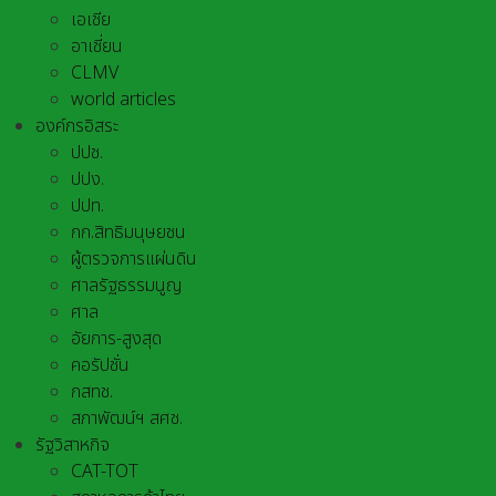
เอเชีย
อาเชี่ยน
CLMV
world articles
องค์กรอิสระ
ปปช.
ปปง.
ปปท.
กก.สิทธิมนุษยชน
ผู้ตรวจการแผ่นดิน
ศาลรัฐธรรมนูญ
ศาล
อัยการ-สูงสุด
คอรัปชั่น
กสทช.
สภาพัฒน์ฯ สศช.
รัฐวิสาหกิจ
CAT-TOT