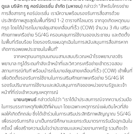
ดูแล บริษัท ทรู คอร์ปอเรชั่น จำกัด (มหาชน)
กล่าวว่า “สำหรับโครงข่าย
การสื่อสารทรู คอร์ปอเรชั่น เรามีความพร้อมรองรับการสื่อสารด้วย
ประสิทธิภาพสูงสุดในพื้นที่รัศมี 1-2 ตารางกิโลเมตร จากจุดเกิดเหตุถนน
ทรุด โดยได้นำรถโมบายล์ชุมสายเคลื่อนที่เร็ว (COW) จำนวน 3 คัน เสริม
ศักยภาพเครือข่าย 5G/4G ครอบคลุมการใช้งานของประชาชน และติดตั้ง
ในพื้นที่เรียบร้อย โดยรองรับแผนฉุกเฉินในการสนับสนุนการสื่อสารหาก
เกิดการอพยพประชาชนในพื้นที่”
จากเหตุถนนทรุดบนถนนสามเสนบริเวณหน้าโรงพยาบาลวชิร
พยาบาล ทรูได้ระดมกำลังเจ้าหน้าที่และวิศวกรเครือข่ายเข้าตรวจสอบ
สถานการณ์ทันที พร้อมนำรถโมบายล์ชุมสายเคลื่อนที่เร็ว (COW) เข้าพื้นที่
เพื่อติดตั้งรองรับการใช้งานในการเสริมศักยภาพเครือข่าย 5G/4G ให้
รองรับปริมาณการใช้งานและสนับสนุนภารกิจของหน่วยงานรัฐและเจ้า
หน้าที่ที่เร่งเข้าควบคุมเหตุการณ์
นายนฤพนธ์
กล่าวต่อไปว่า “เราได้นำประสบการณ์จากความร่วมมือ
ในการบรรเทาเหตุภัยพิบัติที่ผ่านมา โดยเฉพาะเหตุการณ์แผ่นดินไหวที่ส่ง
ผลให้เกิดตึกถล่ม ซึ่งได้เข้าร่วมในการเสริมประสิทธิภาพสัญญาณ 5G/4G
เพื่อรองรับภารกิจ มาเป็นกรณีศึกษาและยกระดับมาตรการรับมือฉุกเฉินใน
ครั้งนี้ เพื่อสร้างความมั่นใจว่าประชาชนและหน่วยงานภาครัฐ รวมถึงเจ้า