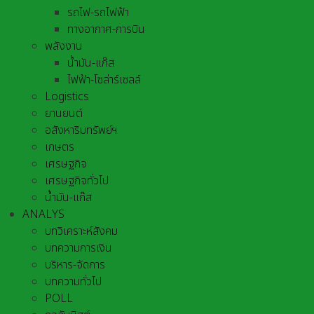
รถไฟ-รถไฟฟ้า
ทางอากาศ-การบิน
พลังงาน
น้ำมัน-แก๊ส
ไฟฟ้า-โซล่าร์เซลล์
Logistics
ยานยนต์
อสังหาริมทรัพย์ฯ
เกษตร
เศรษฐกิจ
เศรษฐกิจทั่วไป
น้ำมัน-แก๊ส
ANALYS
บทวิเคราะห์สังคม
บทความการเงิน
บริหาร-จัดการ
บทความทั่วไป
POLL