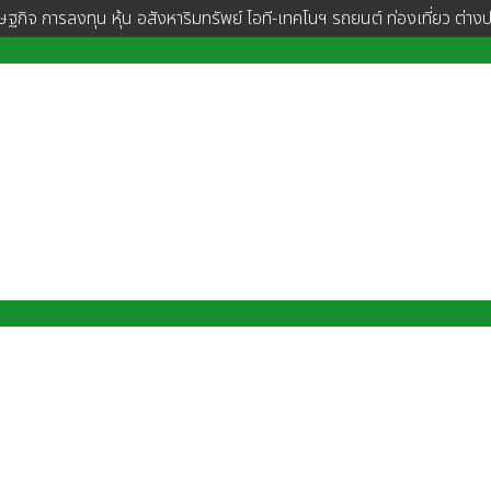
ษฐกิจ การลงทุน หุ้น อสังหาริมทรัพย์ ไอที-เทคโนฯ รถยนต์ ท่องเที่ยว ต่าง