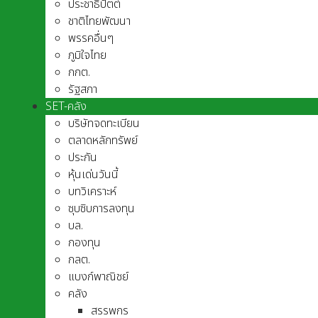
ประชาธิปัตต์
ชาติไทยพัฒนา
พรรคอื่นๆ
ภูมิใจไทย
กกต.
รัฐสภา
SET-คลัง
บริษัทจดทะเบียน
ตลาดหลักทรัพย์
ประกัน
หุ้นเด่นวันนี้
บทวิเคราะห์
ซุบซิบการลงทุน
บล.
กองทุน
กลต.
แบงก์พาณิชย์
คลัง
สรรพกร