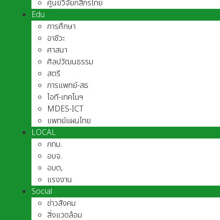
ศูนย์วิจัยกสิกรไทย
Edu
การศึกษา
อาชีวะ
ศาสนา
ศิลปวัฒนธรรม
สตรี
การแพทย์-สธ
ไอที-เทคโนฯ
MDES-ICT
แพทย์แผนไทย
LOCAL
กทม.
อบจ.
อบต,
แรงงาน
Social
ข่าวสังคม
สิ่งแวดล้อม