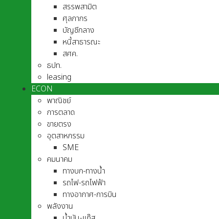
สรรพสามิต
ศุลกากร
บัญชีกลาง
หนี้สาธารณะ
สศค.
ธปท.
leasing
ECON
พาณิชย์
การตลาด
ขายตรง
อุตสาหกรรม
SME
คมนาคม
ทางบก-ทางน้ำ
รถไฟ-รถไฟฟ้า
ทางอากาศ-การบิน
พลังงาน
น้ำมัน-แก๊ส