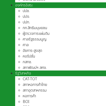
องค์กรอิสระ
ปปช.
ปปง.
ปปท.
กก.สิทธิมนุษยชน
ผู้ตรวจการแผ่นดิน
ศาลรัฐธรรมนูญ
ศาล
อัยการ-สูงสุด
คอรัปชั่น
กสทช.
สภาพัฒน์ฯ สศช.
รัฐวิสาหกิจ
CAT-TOT
สภาหอการค้าไทย
สภาอุตสาหกรรม
หอการค้า
BOI