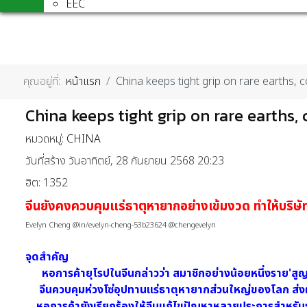
EEC
คุณอยู่ที่:
หน้าแรก
China keeps tight grip on rare earths, c
China keeps tight grip on rare earths,
หมวดหมู่:
CHINA
วันที่สร้าง วันอาทิตย์, 28 กันยายน 2568 20:23
ฮิต: 1352
จีนยังคงควบคุมแร่ธาตุหายากอย่างเข้มงวด ทำให้บริษัท
Evelyn Cheng @in/evelyn-cheng-53b23624 @chengevelyn
จุดสำคัญ
หอการค้ายุโรปในจีนกล่าวว่า
สมาชิกอย่างน้อยหนึ่งราย
'
สูญ
จีนควบคุมห่วงโซ่อุปทานแร่ธาตุหายากส่วนใหญ่ของโลก ส่งผ
หอการค้ายังเรียกร้องให้จีนแก้ไขปัญหาหลายประการสำหรับธุ