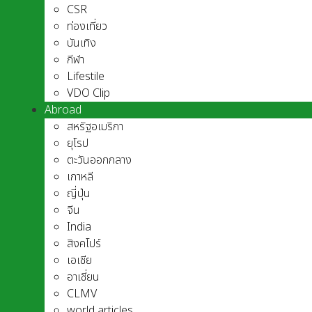
CSR
ท่องเที่ยว
บันเทิง
กีฬา
Lifestile
VDO Clip
Abroad
สหรัฐอเมริกา
ยุโรป
ตะวันออกกลาง
เกาหลี
ญี่ปุ่น
จีน
India
สิงคโปร์
เอเชีย
อาเชี่ยน
CLMV
world articles