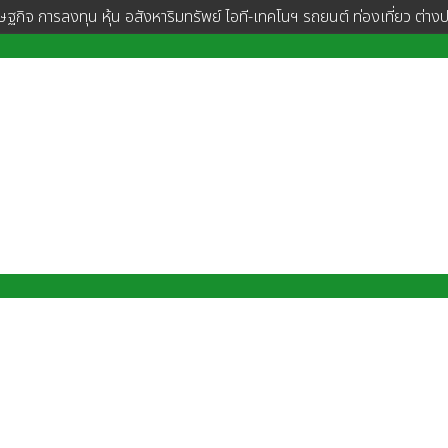
ษฐกิจ การลงทุน หุ้น อสังหาริมทรัพย์ ไอที-เทคโนฯ รถยนต์ ท่องเที่ยว ต่าง