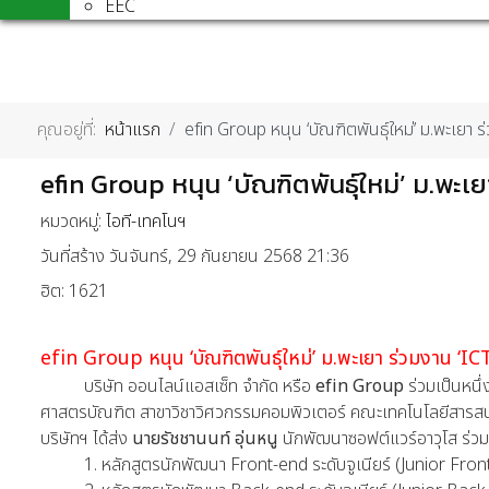
EEC
คุณอยู่ที่:
หน้าแรก
efin Group หนุน ‘บัณฑิตพันธุ์ใหม่’ ม.พะเยา 
efin Group หนุน ‘บัณฑิตพันธุ์ใหม่’ ม.พะเ
หมวดหมู่:
ไอที-เทคโนฯ
วันที่สร้าง วันจันทร์, 29 กันยายน 2568 21:36
ฮิต: 1621
efin Group หนุน ‘บัณฑิตพันธุ์ใหม่’ ม.พะเยา ร่วมงาน ‘IC
บริษัท ออนไลน์แอสเซ็ท จำกัด หรือ
efin Group
ร่วมเป็นหนึ
ศาสตรบัณฑิต สาขาวิชาวิศวกรรมคอมพิวเตอร์ คณะเทคโนโลยีสารสน
บริษัทฯ ได้ส่ง
นายรัชชานนท์ อุ่นหนู
นักพัฒนาซอฟต์แวร์อาวุโส ร่วมเ
1. หลักสูตรนักพัฒนา Front-end ระดับจูเนียร์ (Junior Fro