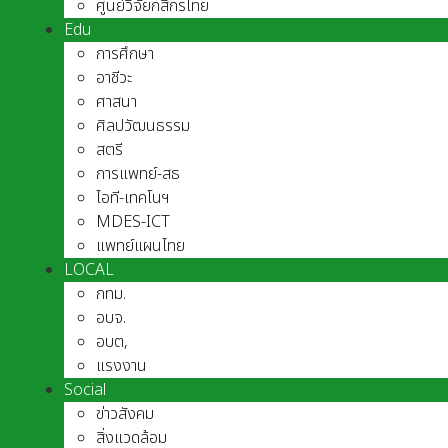
ศูนย์วิจัยกสิกรไทย
Edu
การศึกษา
อาชีวะ
ศาสนา
ศิลปวัฒนธรรม
สตรี
การแพทย์-สธ
ไอที-เทคโนฯ
MDES-ICT
แพทย์แผนไทย
LOCAL
กทม.
อบจ.
อบต,
แรงงาน
Social
ข่าวสังคม
สิ่งแวดล้อม