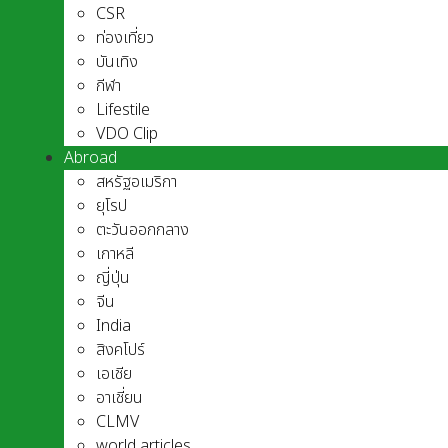
CSR
ท่องเที่ยว
บันเทิง
กีฬา
Lifestile
VDO Clip
Abroad
สหรัฐอเมริกา
ยุโรป
ตะวันออกกลาง
เกาหลี
ญี่ปุ่น
จีน
India
สิงคโปร์
เอเชีย
อาเชี่ยน
CLMV
world articles