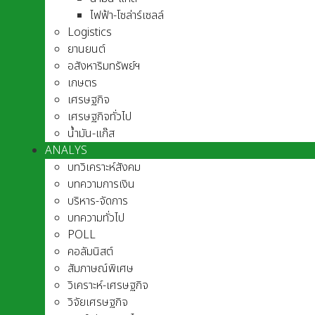
ไฟฟ้า-โซล่าร์เซลล์
Logistics
ยานยนต์
อสังหาริมทรัพย์ฯ
เกษตร
เศรษฐกิจ
เศรษฐกิจทั่วไป
น้ำมัน-แก๊ส
ANALYS
บทวิเคราะห์สังคม
บทความการเงิน
บริหาร-จัดการ
บทความทั่วไป
POLL
คอลัมนิสต์
สัมภาษณ์พิเศษ
วิเคราะห์-เศรษฐกิจ
วิจัยเศรษฐกิจ