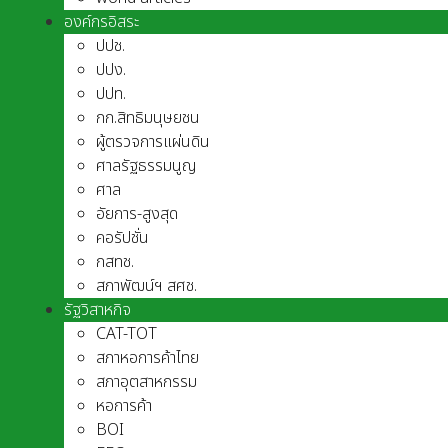
องค์กรอิสระ
ปปช.
ปปง.
ปปท.
กก.สิทธิมนุษยชน
ผู้ตรวจการแผ่นดิน
ศาลรัฐธรรมนูญ
ศาล
อัยการ-สูงสุด
คอรัปชั่น
กสทช.
สภาพัฒน์ฯ สศช.
รัฐวิสาหกิจ
CAT-TOT
สภาหอการค้าไทย
สภาอุตสาหกรรม
หอการค้า
BOI