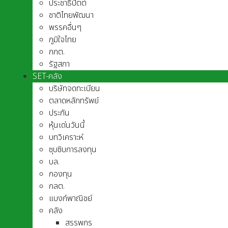
ประชาธิปัตต์
ชาติไทยพัฒนา
พรรคอื่นๆ
ภูมิใจไทย
กกต.
รัฐสภา
SET-คลัง
บริษัทจดทะเบียน
ตลาดหลักทรัพย์
ประกัน
หุ้นเด่นวันนี้
บทวิเคราะห์
ซุบซิบการลงทุน
บล.
กองทุน
กลต.
แบงก์พาณิชย์
คลัง
สรรพกร