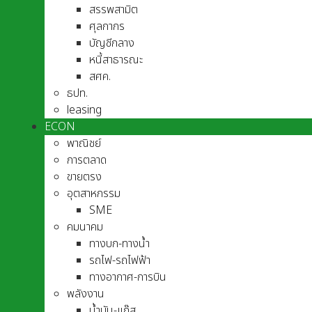
สรรพสามิต
ศุลกากร
บัญชีกลาง
หนี้สาธารณะ
สศค.
ธปท.
leasing
ECON
พาณิชย์
การตลาด
ขายตรง
อุตสาหกรรม
SME
คมนาคม
ทางบก-ทางน้ำ
รถไฟ-รถไฟฟ้า
ทางอากาศ-การบิน
พลังงาน
น้ำมัน-แก๊ส