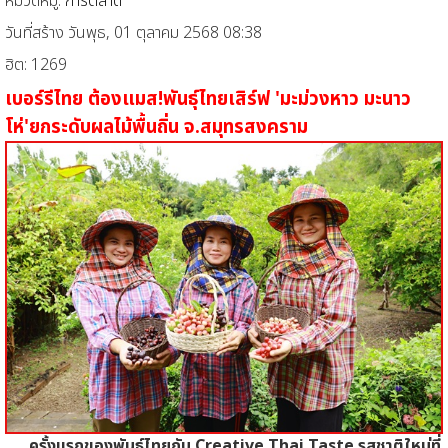
หมวดหมู่:
การตลาด
วันที่สร้าง วันพุธ, 01 ตุลาคม 2568 08:38
ฮิต: 1269
เบอร์รีไทย ต้องแมส!พันธุ์ไทยเสิร์ฟ 'มะม่วงหาว มะนาว
โห่'ยกระดับผลไม้พื้นถิ่น จ.สมุทรสงคราม
ครั้งแรกของพันธุ์ไทยกับ Creative Thai Taste รสชาติใหม่ที่