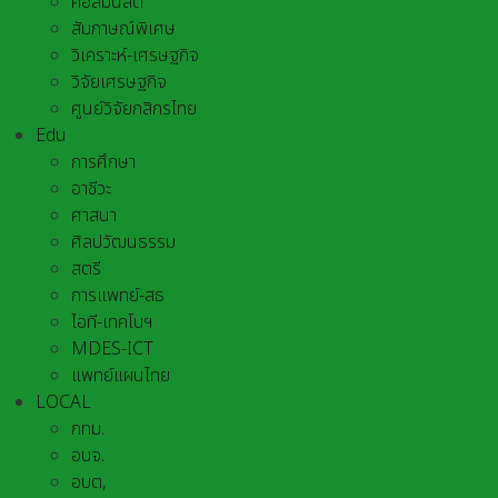
คอลัมนิสต์
สัมภาษณ์พิเศษ
วิเคราะห์-เศรษฐกิจ
วิจัยเศรษฐกิจ
ศูนย์วิจัยกสิกรไทย
Edu
การศึกษา
อาชีวะ
ศาสนา
ศิลปวัฒนธรรม
สตรี
การแพทย์-สธ
ไอที-เทคโนฯ
MDES-ICT
แพทย์แผนไทย
LOCAL
กทม.
อบจ.
อบต,