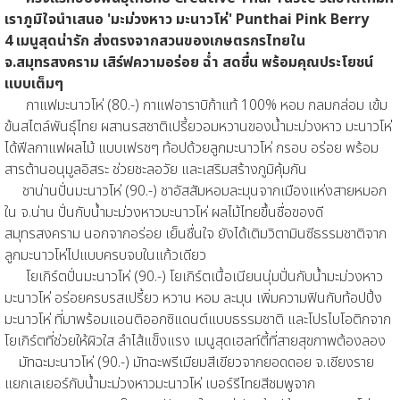
เราภูมิใจนำเสนอ 'มะม่วงหาว มะนาวโห่' Punthai Pink Berry
4 เมนูสุดน่ารัก ส่งตรงจากสวนของเกษตรกรไทยใน
จ.สมุทรสงคราม เสิร์ฟความอร่อย ฉ่ำ สดชื่น พร้อมคุณประโยชน์
แบบเต็มๆ
กาแฟมะนาวโห่ (80.-) กาแฟอาราบิก้าแท้ 100% หอม กลมกล่อม เข้ม
ข้นสไตล์พันธุ์ไทย ผสานรสชาติเปรี้ยวอมหวานของน้ำมะม่วงหาว มะนาวโห่
ได้ฟีลกาแฟผลไม้ แบบเฟรชๆ ท้อปด้วยลูกมะนาวโห่ กรอบ อร่อย พร้อม
สารต้านอนุมูลอิสระ ช่วยชะลอวัย และเสริมสร้างภูมิคุ้มกัน
ชาน่านปั่นมะนาวโห่ (90.-) ชาอัสสัมหอมละมุนจากเมืองแห่งสายหมอก
ใน จ.น่าน ปั่นกับน้ำมะม่วงหาวมะนาวโห่ ผลไม้ไทยขึ้นชื่อของดี
สมุทรสงคราม นอกจากอร่อย เย็นชื่นใจ ยังได้เติมวิตามินซีธรรมชาติจาก
ลูกมะนาวโห่ไปแบบครบจบในแก้วเดียว
โยเกิร์ตปั่นมะนาวโห่ (90.-) โยเกิร์ตเนื้อเนียนนุ่มปั่นกับน้ำมะม่วงหาว
มะนาวโห่ อร่อยครบรสเปรี้ยว หวาน หอม ละมุน เพิ่มความฟินกับท้อปปิ้ง
มะนาวโห่ ที่มาพร้อมแอนติออกซิแดนต์แบบธรรมชาติ และโปรไบโอติกจาก
โยเกิร์ตที่ช่วยให้ผิวใส ลำไส้แข็งแรง เมนูสุดเฮลท์ตี้ที่สายสุขภาพต้องลอง
มัทฉะมะนาวโห่ (90.-) มัทฉะพรีเมียมสีเขียวจากยอดดอย จ.เชียงราย
แยกเลเยอร์กับน้ำมะม่วงหาวมะนาวโห่ เบอร์รีไทยสีชมพูจาก