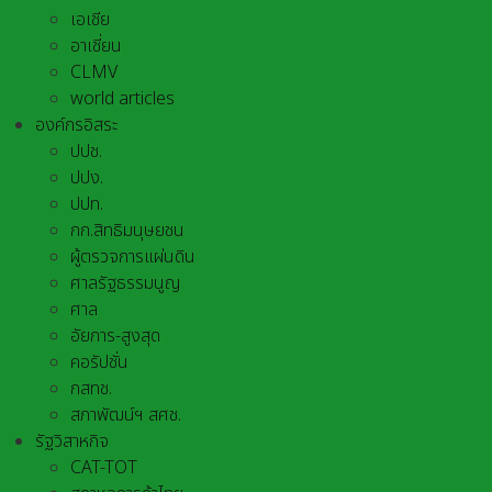
เอเชีย
อาเชี่ยน
CLMV
world articles
องค์กรอิสระ
ปปช.
ปปง.
ปปท.
กก.สิทธิมนุษยชน
ผู้ตรวจการแผ่นดิน
ศาลรัฐธรรมนูญ
ศาล
อัยการ-สูงสุด
คอรัปชั่น
กสทช.
สภาพัฒน์ฯ สศช.
รัฐวิสาหกิจ
CAT-TOT