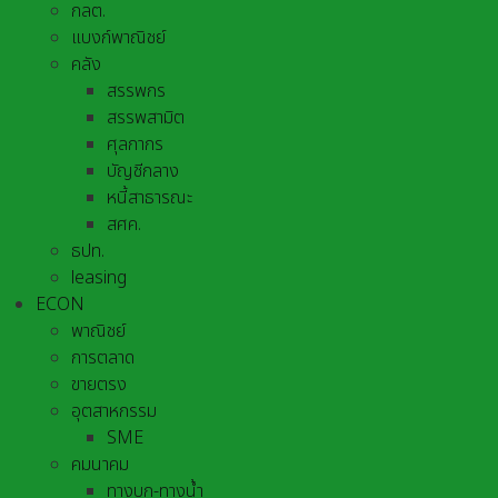
กลต.
แบงก์พาณิชย์
คลัง
สรรพกร
สรรพสามิต
ศุลกากร
บัญชีกลาง
หนี้สาธารณะ
สศค.
ธปท.
leasing
ECON
พาณิชย์
การตลาด
ขายตรง
อุตสาหกรรม
SME
คมนาคม
ทางบก-ทางน้ำ