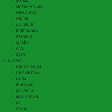
มติ ครม.
วิเคราะห์-การเมือง
พลังประชารัฐ
เพื่อไทย
ประชาธิปัตต์
ชาติไทยพัฒนา
พรรคอื่นๆ
ภูมิใจไทย
กกต.
รัฐสภา
SET-คลัง
บริษัทจดทะเบียน
ตลาดหลักทรัพย์
ประกัน
หุ้นเด่นวันนี้
บทวิเคราะห์
ซุบซิบการลงทุน
บล.
กองทุน