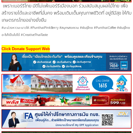
เพราะเบอร์รีไทย มีดีไม่แพ้เบอร์รีเมืองนอก ร่วมสนับสนุนผลไม้ไทย เพื่อ
สร้างรายได้และอาชีพที่มั่นคง พร้อมเติมเต็มคุณภาพชีวิตที่ อยู่ดีมีสุข ให้กับ
เกษตรกรไทยอย่างยั่งยืน
#มะม่วงหาวมะนาวโห่ #PunthaiPinkBerry #สมุทรสงคราม #พันธุ์ไทย #PunthaiCoffee #พันธุ์ไทย
อะไรก็เป็นไปได้ #CreativeThaiTaste
Click Donate Support Web