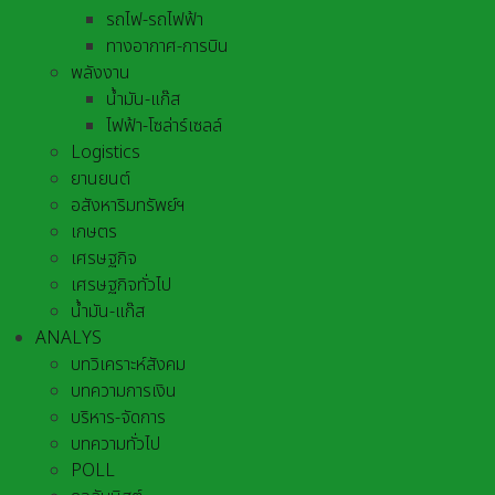
รถไฟ-รถไฟฟ้า
ทางอากาศ-การบิน
พลังงาน
น้ำมัน-แก๊ส
ไฟฟ้า-โซล่าร์เซลล์
Logistics
ยานยนต์
อสังหาริมทรัพย์ฯ
เกษตร
เศรษฐกิจ
เศรษฐกิจทั่วไป
น้ำมัน-แก๊ส
ANALYS
บทวิเคราะห์สังคม
บทความการเงิน
บริหาร-จัดการ
บทความทั่วไป
POLL