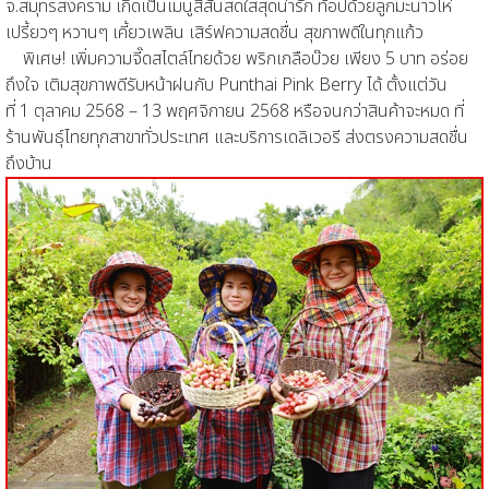
จ.สมุทรสงคราม เกิดเป็นเมนูสีสันสดใสสุดน่ารัก ท้อปด้วยลูกมะนาวโห่
เปรี้ยวๆ หวานๆ เคี้ยวเพลิน เสิร์ฟความสดชื่น สุขภาพดีในทุกแก้ว
พิเศษ! เพิ่มความจี๊ดสไตล์ไทยด้วย พริกเกลือบ๊วย เพียง 5 บาท อร่อย
ถึงใจ เติมสุขภาพดีรับหน้าฝนกับ Punthai Pink Berry ได้ ตั้งแต่วัน
ที่ 1 ตุลาคม 2568 – 13 พฤศจิกายน 2568 หรือจนกว่าสินค้าจะหมด ที่
ร้านพันธุ์ไทยทุกสาขาทั่วประเทศ และบริการเดลิเวอรี ส่งตรงความสดชื่น
ถึงบ้าน