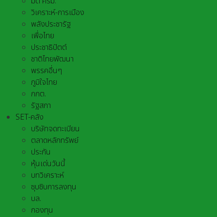
มติ ครม.
วิเคราะห์-การเมือง
พลังประชารัฐ
เพื่อไทย
ประชาธิปัตต์
ชาติไทยพัฒนา
พรรคอื่นๆ
ภูมิใจไทย
กกต.
รัฐสภา
SET-คลัง
บริษัทจดทะเบียน
ตลาดหลักทรัพย์
ประกัน
หุ้นเด่นวันนี้
บทวิเคราะห์
ซุบซิบการลงทุน
บล.
กองทุน