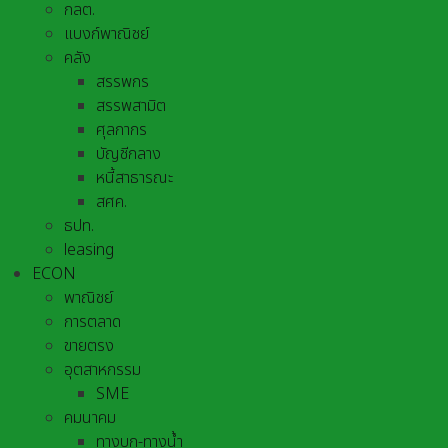
กลต.
แบงก์พาณิชย์
คลัง
สรรพกร
สรรพสามิต
ศุลกากร
บัญชีกลาง
หนี้สาธารณะ
สศค.
ธปท.
leasing
ECON
พาณิชย์
การตลาด
ขายตรง
อุตสาหกรรม
SME
คมนาคม
ทางบก-ทางน้ำ