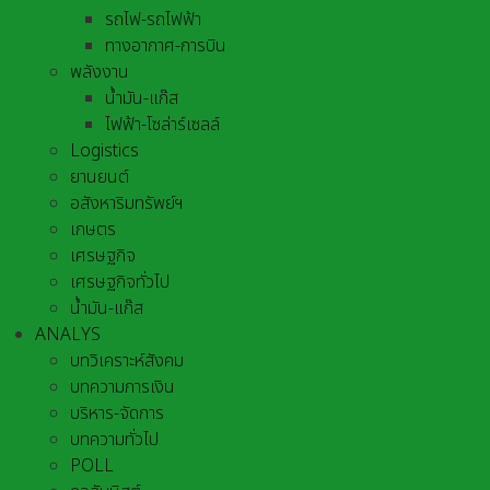
รถไฟ-รถไฟฟ้า
ทางอากาศ-การบิน
พลังงาน
น้ำมัน-แก๊ส
ไฟฟ้า-โซล่าร์เซลล์
Logistics
ยานยนต์
อสังหาริมทรัพย์ฯ
เกษตร
เศรษฐกิจ
เศรษฐกิจทั่วไป
น้ำมัน-แก๊ส
ANALYS
บทวิเคราะห์สังคม
บทความการเงิน
บริหาร-จัดการ
บทความทั่วไป
POLL