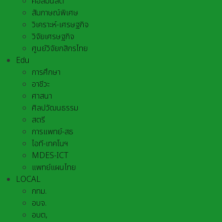
คอลัมนิสต์
สัมภาษณ์พิเศษ
วิเคราะห์-เศรษฐกิจ
วิจัยเศรษฐกิจ
ศูนย์วิจัยกสิกรไทย
Edu
การศึกษา
อาชีวะ
ศาสนา
ศิลปวัฒนธรรม
สตรี
การแพทย์-สธ
ไอที-เทคโนฯ
MDES-ICT
แพทย์แผนไทย
LOCAL
กทม.
อบจ.
อบต,