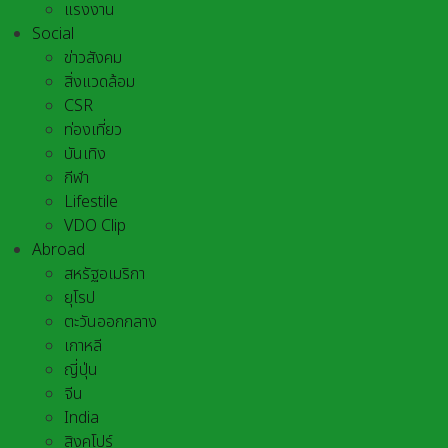
แรงงาน
Social
ข่าวสังคม
สิ่งแวดล้อม
CSR
ท่องเที่ยว
บันเทิง
กีฬา
Lifestile
VDO Clip
Abroad
สหรัฐอเมริกา
ยุโรป
ตะวันออกกลาง
เกาหลี
ญี่ปุ่น
จีน
India
สิงคโปร์