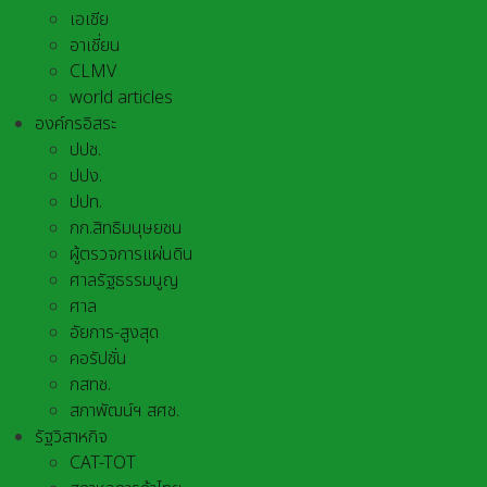
เอเชีย
อาเชี่ยน
CLMV
world articles
องค์กรอิสระ
ปปช.
ปปง.
ปปท.
กก.สิทธิมนุษยชน
ผู้ตรวจการแผ่นดิน
ศาลรัฐธรรมนูญ
ศาล
อัยการ-สูงสุด
คอรัปชั่น
กสทช.
สภาพัฒน์ฯ สศช.
รัฐวิสาหกิจ
CAT-TOT