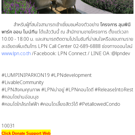
สำหรับผู้ที่สนใจสามารถเข้าเยี่ยมชมห้องตัวอย่าง
โครงการ ลุมพินี
พาร์ค ออน ไนน์ทีน
ได้แล้ววันนี้ ณ สำนักงานขายโครงการ ตั้งแต่เวลา
10.00 - 18.00 น. และสามารถติดตามโปรโมชันที่น่าสนใจหรือสอบถามราย
ละเอียดเพิ่มเติมโทร LPN Call Center 02-689-6888 ช่องทางออนไลน์
www.lpn.co.th
/Facebook: LPN Connect / LINE OA :@lpndev
#LUMPINIPARKON19 #LPNdevelopment
#LivableCommunity
#LPNสังคมคุณภาพ #LPNน่าอยู่ #LPNคอนโดดี #ReleaseIntoRest
#คอนโดย่านอ่อนนุช
#คอนโดใกล้รถไฟฟ้า #คอนโดเลี้ยงสัตว์ได้ #PetallowedCondo
10031
Click Donate Support Web