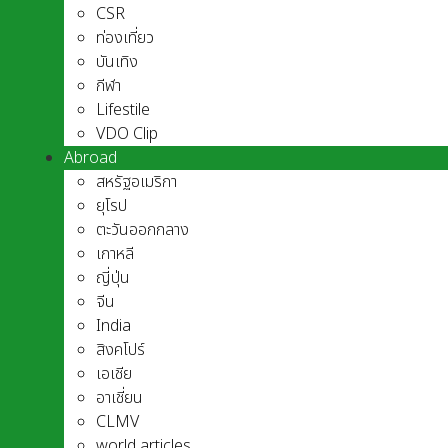
CSR
ท่องเที่ยว
บันเทิง
กีฬา
Lifestile
VDO Clip
Abroad
สหรัฐอเมริกา
ยุโรป
ตะวันออกกลาง
เกาหลี
ญี่ปุ่น
จีน
India
สิงคโปร์
เอเชีย
อาเชี่ยน
CLMV
world articles