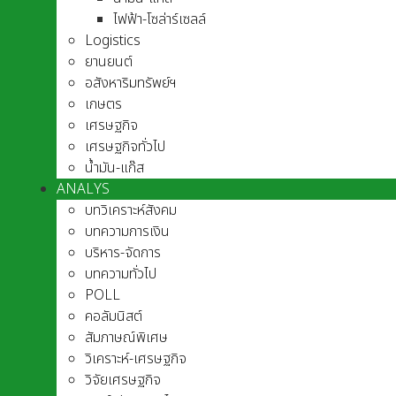
ไฟฟ้า-โซล่าร์เซลล์
Logistics
ยานยนต์
อสังหาริมทรัพย์ฯ
เกษตร
เศรษฐกิจ
เศรษฐกิจทั่วไป
น้ำมัน-แก๊ส
ANALYS
บทวิเคราะห์สังคม
บทความการเงิน
บริหาร-จัดการ
บทความทั่วไป
POLL
คอลัมนิสต์
สัมภาษณ์พิเศษ
วิเคราะห์-เศรษฐกิจ
วิจัยเศรษฐกิจ