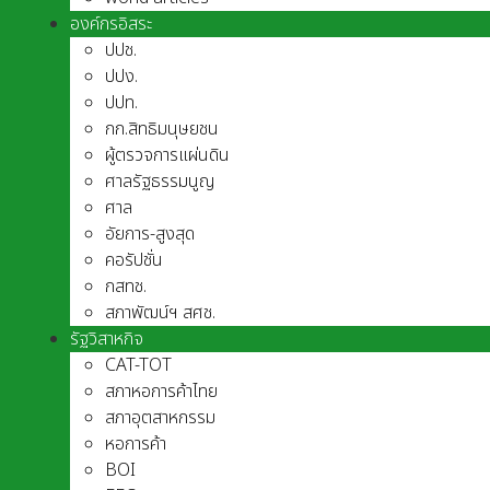
องค์กรอิสระ
ปปช.
ปปง.
ปปท.
กก.สิทธิมนุษยชน
ผู้ตรวจการแผ่นดิน
ศาลรัฐธรรมนูญ
ศาล
อัยการ-สูงสุด
คอรัปชั่น
กสทช.
สภาพัฒน์ฯ สศช.
รัฐวิสาหกิจ
CAT-TOT
สภาหอการค้าไทย
สภาอุตสาหกรรม
หอการค้า
BOI