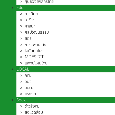
ศูนย์วิจัยกสิกรไทย
Edu
การศึกษา
อาชีวะ
ศาสนา
ศิลปวัฒนธรรม
สตรี
การแพทย์-สธ
ไอที-เทคโนฯ
MDES-ICT
แพทย์แผนไทย
LOCAL
กทม.
อบจ.
อบต,
แรงงาน
Social
ข่าวสังคม
สิ่งแวดล้อม