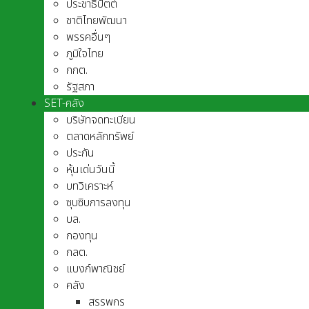
ประชาธิปัตต์
ชาติไทยพัฒนา
พรรคอื่นๆ
ภูมิใจไทย
กกต.
รัฐสภา
SET-คลัง
บริษัทจดทะเบียน
ตลาดหลักทรัพย์
ประกัน
หุ้นเด่นวันนี้
บทวิเคราะห์
ซุบซิบการลงทุน
บล.
กองทุน
กลต.
แบงก์พาณิชย์
คลัง
สรรพกร