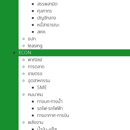
สรรพสามิต
ศุลกากร
บัญชีกลาง
หนี้สาธารณะ
สศค.
ธปท.
leasing
ECON
พาณิชย์
การตลาด
ขายตรง
อุตสาหกรรม
SME
คมนาคม
ทางบก-ทางน้ำ
รถไฟ-รถไฟฟ้า
ทางอากาศ-การบิน
พลังงาน
น้ำมัน-แก๊ส