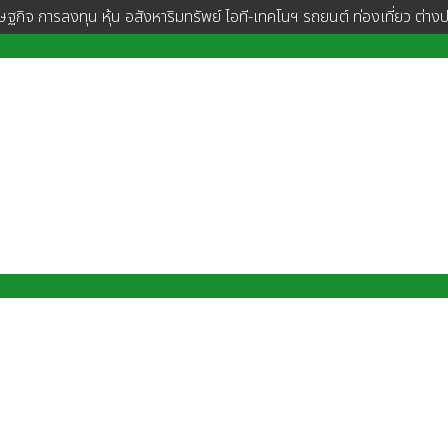
ษฐกิจ การลงทุน หุ้น อสังหาริมทรัพย์ ไอที-เทคโนฯ รถยนต์ ท่องเที่ยว ต่าง