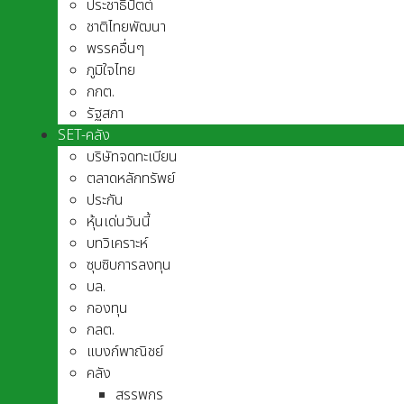
ประชาธิปัตต์
ชาติไทยพัฒนา
พรรคอื่นๆ
ภูมิใจไทย
กกต.
รัฐสภา
SET-คลัง
บริษัทจดทะเบียน
ตลาดหลักทรัพย์
ประกัน
หุ้นเด่นวันนี้
บทวิเคราะห์
ซุบซิบการลงทุน
บล.
กองทุน
กลต.
แบงก์พาณิชย์
คลัง
สรรพกร