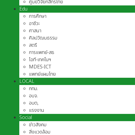
ศูนย์วิจัยกสิกรไทย
Edu
การศึกษา
อาชีวะ
ศาสนา
ศิลปวัฒนธรรม
สตรี
การแพทย์-สธ
ไอที-เทคโนฯ
MDES-ICT
แพทย์แผนไทย
LOCAL
กทม.
อบจ.
อบต,
แรงงาน
Social
ข่าวสังคม
สิ่งแวดล้อม