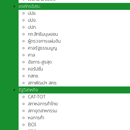
องค์กรอิสระ
ปปช.
ปปง.
ปปท.
กก.สิทธิมนุษยชน
ผู้ตรวจการแผ่นดิน
ศาลรัฐธรรมนูญ
ศาล
อัยการ-สูงสุด
คอรัปชั่น
กสทช.
สภาพัฒน์ฯ สศช.
รัฐวิสาหกิจ
CAT-TOT
สภาหอการค้าไทย
สภาอุตสาหกรรม
หอการค้า
BOI