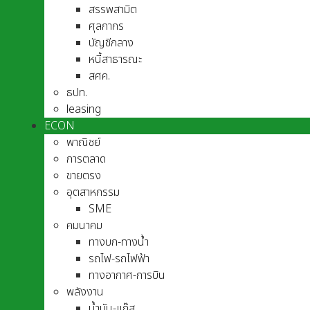
สรรพสามิต
ศุลกากร
บัญชีกลาง
หนี้สาธารณะ
สศค.
ธปท.
leasing
ECON
พาณิชย์
การตลาด
ขายตรง
อุตสาหกรรม
SME
คมนาคม
ทางบก-ทางน้ำ
รถไฟ-รถไฟฟ้า
ทางอากาศ-การบิน
พลังงาน
น้ำมัน-แก๊ส