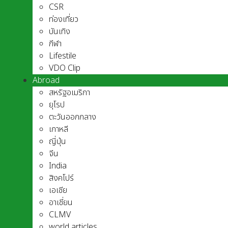
CSR
ท่องเที่ยว
บันเทิง
กีฬา
Lifestile
VDO Clip
Abroad
สหรัฐอเมริกา
ยุโรป
ตะวันออกกลาง
เกาหลี
ญี่ปุ่น
จีน
India
สิงคโปร์
เอเชีย
อาเชี่ยน
CLMV
world articles