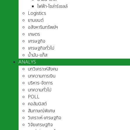
ไฟฟ้า-โซล่าร์เซลล์
Logistics
ยานยนต์
อสังหาริมทรัพย์ฯ
เกษตร
เศรษฐกิจ
เศรษฐกิจทั่วไป
น้ำมัน-แก๊ส
ANALYS
บทวิเคราะห์สังคม
บทความการเงิน
บริหาร-จัดการ
บทความทั่วไป
POLL
คอลัมนิสต์
สัมภาษณ์พิเศษ
วิเคราะห์-เศรษฐกิจ
วิจัยเศรษฐกิจ