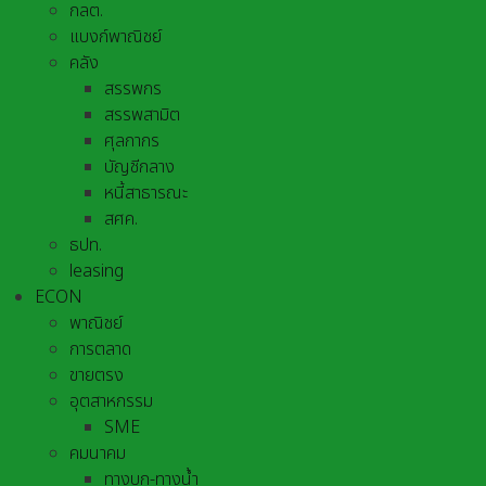
กลต.
แบงก์พาณิชย์
คลัง
สรรพกร
สรรพสามิต
ศุลกากร
บัญชีกลาง
หนี้สาธารณะ
สศค.
ธปท.
leasing
ECON
พาณิชย์
การตลาด
ขายตรง
อุตสาหกรรม
SME
คมนาคม
ทางบก-ทางน้ำ