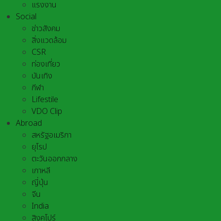
แรงงาน
Social
ข่าวสังคม
สิ่งแวดล้อม
CSR
ท่องเที่ยว
บันเทิง
กีฬา
Lifestile
VDO Clip
Abroad
สหรัฐอเมริกา
ยุโรป
ตะวันออกกลาง
เกาหลี
ญี่ปุ่น
จีน
India
สิงคโปร์