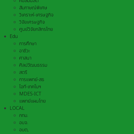
คอลัมนิสต์
สัมภาษณ์พิเศษ
วิเคราะห์-เศรษฐกิจ
วิจัยเศรษฐกิจ
ศูนย์วิจัยกสิกรไทย
Edu
การศึกษา
อาชีวะ
ศาสนา
ศิลปวัฒนธรรม
สตรี
การแพทย์-สธ
ไอที-เทคโนฯ
MDES-ICT
แพทย์แผนไทย
LOCAL
กทม.
อบจ.
อบต,