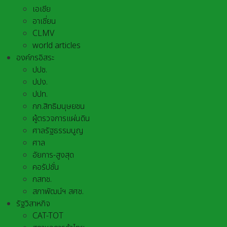
เอเชีย
อาเชี่ยน
CLMV
world articles
องค์กรอิสระ
ปปช.
ปปง.
ปปท.
กก.สิทธิมนุษยชน
ผู้ตรวจการแผ่นดิน
ศาลรัฐธรรมนูญ
ศาล
อัยการ-สูงสุด
คอรัปชั่น
กสทช.
สภาพัฒน์ฯ สศช.
รัฐวิสาหกิจ
CAT-TOT