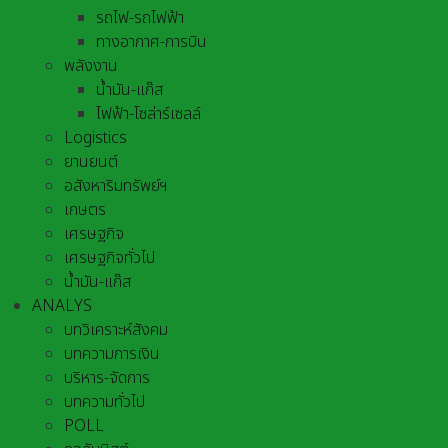
รถไฟ-รถไฟฟ้า
ทางอากาศ-การบิน
พลังงาน
น้ำมัน-แก๊ส
ไฟฟ้า-โซล่าร์เซลล์
Logistics
ยานยนต์
อสังหาริมทรัพย์ฯ
เกษตร
เศรษฐกิจ
เศรษฐกิจทั่วไป
น้ำมัน-แก๊ส
ANALYS
บทวิเคราะห์สังคม
บทความการเงิน
บริหาร-จัดการ
บทความทั่วไป
POLL