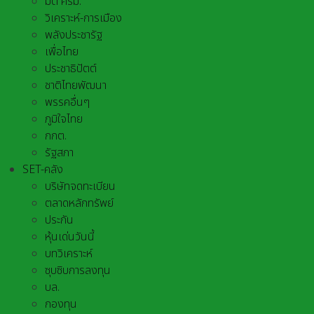
มติ ครม.
วิเคราะห์-การเมือง
พลังประชารัฐ
เพื่อไทย
ประชาธิปัตต์
ชาติไทยพัฒนา
พรรคอื่นๆ
ภูมิใจไทย
กกต.
รัฐสภา
SET-คลัง
บริษัทจดทะเบียน
ตลาดหลักทรัพย์
ประกัน
หุ้นเด่นวันนี้
บทวิเคราะห์
ซุบซิบการลงทุน
บล.
กองทุน