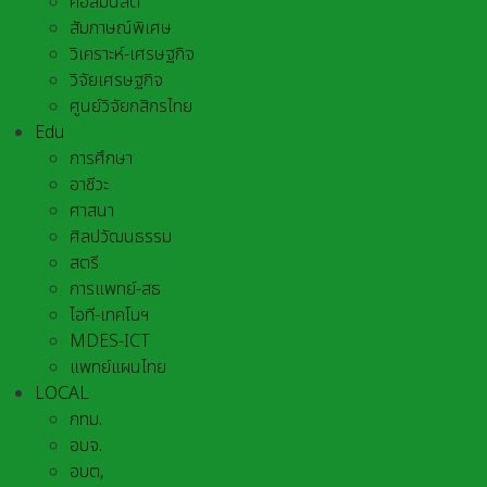
คอลัมนิสต์
สัมภาษณ์พิเศษ
วิเคราะห์-เศรษฐกิจ
วิจัยเศรษฐกิจ
ศูนย์วิจัยกสิกรไทย
Edu
การศึกษา
อาชีวะ
ศาสนา
ศิลปวัฒนธรรม
สตรี
การแพทย์-สธ
ไอที-เทคโนฯ
MDES-ICT
แพทย์แผนไทย
LOCAL
กทม.
อบจ.
อบต,