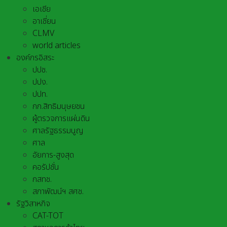
เอเชีย
อาเชี่ยน
CLMV
world articles
องค์กรอิสระ
ปปช.
ปปง.
ปปท.
กก.สิทธิมนุษยชน
ผู้ตรวจการแผ่นดิน
ศาลรัฐธรรมนูญ
ศาล
อัยการ-สูงสุด
คอรัปชั่น
กสทช.
สภาพัฒน์ฯ สศช.
รัฐวิสาหกิจ
CAT-TOT