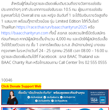
สำหรับผู้ที่สนใจดูรายละเอียดเพิ่มเติมรวมถึงรางวัลการแข่งขัน
ประเภทต่างๆ อาทิ ประเภทการแข่งขันระยะ 10.5 กม. ผู้ชนะการแข่งขัน
(บุคคลทั่วไป) Overall ชาย และ หญิง อันดับที่ 1 จะได้รับเงินรางวัลสูงถึง
1 แสนบาท พร้อมตุ๊กตาด้วงน้อย รุ่น Limited Edition ได้ที่เว็บไซต์
ThaiRun
https://race.thai.run/baaccharityrun2025
หรือ
https://baaccharityrun.com
ทั้งนี้ ส.ธกส. ขอสงวนสิทธิ์ปิดรับสมัคร
ก่อนกำหนด หากมีผู้สมัครเต็มจำนวน 4,000 คน และเปิดให้ผู้สมัครรับเสื้อ
วิ่งได้ด้วยตัวเอง ณ ชั้น 1 อาคารโพเดียม ธ.ก.ส. สำนักงานใหญ่ บางเขน
กรุงเทพฯ ในระหว่างวันที่ 24 - 25 ตุลาคม 2568 เวลา 08.00 – 16.00 น.
ดูรายละเอียดเพิ่มเติมได้ที่ Facebook : ธกส BAAC Thailand และ
BAAC Charity Run หรือโทรสอบถาม Call Center โทร 02 555 0555
10046
Click Donate Support Web