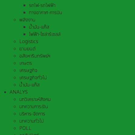
รถไฟ-รถไฟฟ้า
ทางอากาศ-การบิน
พลังงาน
น้ำมัน-แก๊ส
ไฟฟ้า-โซล่าร์เซลล์
Logistics
ยานยนต์
อสังหาริมทรัพย์ฯ
เกษตร
เศรษฐกิจ
เศรษฐกิจทั่วไป
น้ำมัน-แก๊ส
ANALYS
บทวิเคราะห์สังคม
บทความการเงิน
บริหาร-จัดการ
บทความทั่วไป
POLL