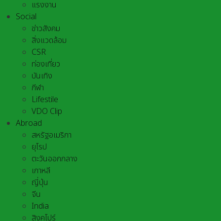
แรงงาน
Social
ข่าวสังคม
สิ่งแวดล้อม
CSR
ท่องเที่ยว
บันเทิง
กีฬา
Lifestile
VDO Clip
Abroad
สหรัฐอเมริกา
ยุโรป
ตะวันออกกลาง
เกาหลี
ญี่ปุ่น
จีน
India
สิงคโปร์