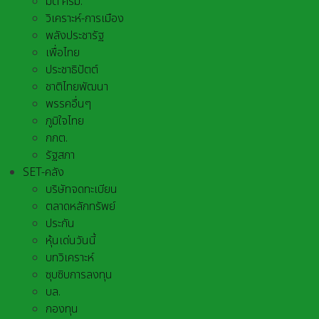
มติ ครม.
วิเคราะห์-การเมือง
พลังประชารัฐ
เพื่อไทย
ประชาธิปัตต์
ชาติไทยพัฒนา
พรรคอื่นๆ
ภูมิใจไทย
กกต.
รัฐสภา
SET-คลัง
บริษัทจดทะเบียน
ตลาดหลักทรัพย์
ประกัน
หุ้นเด่นวันนี้
บทวิเคราะห์
ซุบซิบการลงทุน
บล.
กองทุน