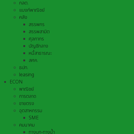
กลต.
แบงก์พาณิชย์
คลัง
สรรพกร
สรรพสามิต
ศุลกากร
บัญชีกลาง
หนี้สาธารณะ
สศค.
ธปท.
leasing
ECON
พาณิชย์
การตลาด
ขายตรง
อุตสาหกรรม
SME
คมนาคม
ทางบก-ทางน้ำ