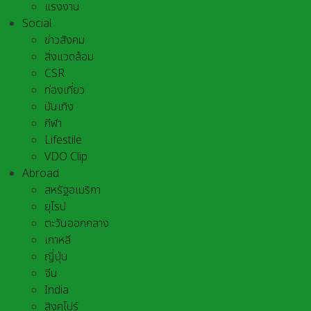
แรงงาน
Social
ข่าวสังคม
สิ่งแวดล้อม
CSR
ท่องเที่ยว
บันเทิง
กีฬา
Lifestile
VDO Clip
Abroad
สหรัฐอเมริกา
ยุโรป
ตะวันออกกลาง
เกาหลี
ญี่ปุ่น
จีน
India
สิงคโปร์