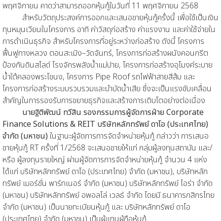
พฤศจิกายน คาดว่าสามารถออกหุ้นกู้ในวันที่ 11 พฤศจิกายน 2568
สำหรับวัตถุประสงค์การออกและเสนอขายหุ้นกู้ครั้งนี้ เพื่อใช้เป็นเงิน
ทุนหมุนเวียนในโครงการ อาทิ ค่าวัสดุก่อสร้าง ค่าแรงงาน และค่าใช้จ่ายใน
การดำเนินธุรกิจ สำหรับโครงการที่อยู่ระหว่างก่อสร้าง ดังนี้ โครงการ
ฟื้นฟูทางหลวง ตอนสะเมิง–วัดจันทร์, โครงการก่อสร้างผนังคอนกรีต
ป้องกันดินสไลด์ โรงจักรพลังน้ำแม่ปาย, โครงการก่อสร้างอุโมงค์ระบาย
น้ำใต้คลองพระโขนง, โครงการ Pipe Roof รถไฟฟ้าสายสีส้ม และ
โครงการก่อสร้างระบบรวบรวมและบำบัดน้ำเสีย ซึ่งจะเป็นแรงขับเคลื่อน
สำคัญในการรองรับการขยายธุรกิจและสร้างการเติบโตอย่างต่อเนื่อง
นายฐิติพัฒน์ ทวีสิน รองกรรมการผู้จัดการฝ่าย
Corporate
Finance Solutions & REIT บริษัทหลักทรัพย์ ดาโอ (ประเทศไทย)
จำกัด (มหาชน)
ในฐานะผู้จัดการการจัดจำหน่ายหุ้นกู้ กล่าวว่า การเสนอ
ขายหุ้นกู้ RT ครั้งที่ 1/2568 จะเสนอขายให้แก่ กลุ่มผู้ลงทุนสถาบัน และ/
หรือ ผู้ลงทุนรายใหญ่ ผ่านผู้จัดการการจัดจำหน่ายหุ้นกู้ จำนวน 4 แห่ง
ได้แก่ บริษัทหลักทรัพย์ ดาโอ (ประเทศไทย) จำกัด (มหาชน), บริษัทหลัก
ทรัพย์ เมอร์ชั่น พาร์ทเนอร์ จำกัด (มหาชน) บริษัทหลักทรัพย์ ไอร่า จำกัด
(มหาชน) บริษัทหลักทรัพย์ อพอลโล่ เวลธ์ จำกัด โดยมี ธนาคารกสิกรไทย
จำกัด (มหาชน) เป็นนายทะเบียนหุ้นกู้ และ บริษัทหลักทรัพย์ ดาโอ
(ประเทศไทย) จำกัด (มหาชน) เป็นผู้แทนผู้ถือหุ้นกู้