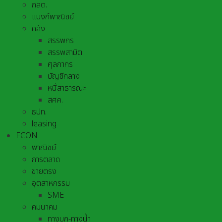
กลต.
แบงก์พาณิชย์
คลัง
สรรพกร
สรรพสามิต
ศุลกากร
บัญชีกลาง
หนี้สาธารณะ
สศค.
ธปท.
leasing
ECON
พาณิชย์
การตลาด
ขายตรง
อุตสาหกรรม
SME
คมนาคม
ทางบก-ทางน้ำ