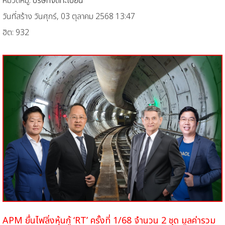
หมวดหมู่:
บริษัทจดทะเบียน
วันที่สร้าง วันศุกร์, 03 ตุลาคม 2568 13:47
ฮิต: 932
APM ยื่นไฟลิ่งหุ้นกู้ ‘RT’ ครั้งที่ 1/68 จำนวน 2 ชุด
มูลค่ารวม