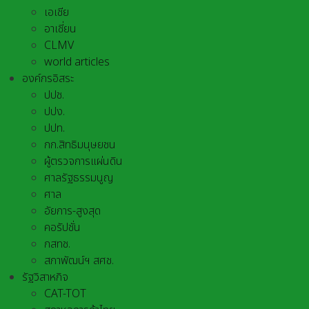
เอเชีย
อาเชี่ยน
CLMV
world articles
องค์กรอิสระ
ปปช.
ปปง.
ปปท.
กก.สิทธิมนุษยชน
ผู้ตรวจการแผ่นดิน
ศาลรัฐธรรมนูญ
ศาล
อัยการ-สูงสุด
คอรัปชั่น
กสทช.
สภาพัฒน์ฯ สศช.
รัฐวิสาหกิจ
CAT-TOT