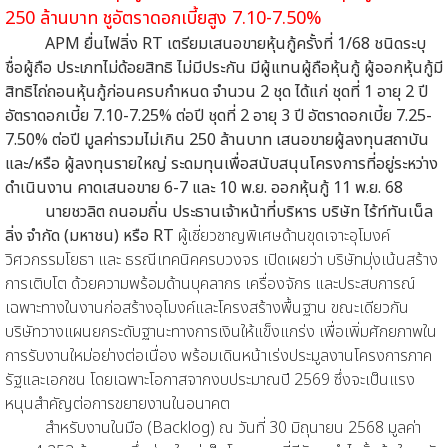
250 ล้านบาท ชูอัตราดอกเบี้ยสูง 7.10-7.50%
APM ยื่นไฟลิ่ง RT เตรียมเสนอขายหุ้นกู้ครั้งที่ 1/68 ชนิดระบุ
ชื่อผู้ถือ ประเภทไม่ด้อยสิทธิ ไม่มีประกัน มีผู้แทนผู้ถือหุ้นกู้ ผู้ออกหุ้นกู้มี
สิทธิไถ่ถอนหุ้นกู้ก่อนครบกำหนด จำนวน 2 ชุด ได้แก่ ชุดที่ 1 อายุ 2 ปี
อัตราดอกเบี้ย 7.10-7.25% ต่อปี ชุดที่ 2 อายุ 3 ปี อัตราดอกเบี้ย 7.25-
7.50% ต่อปี
มูลค่ารวมไม่เกิน 250 ล้านบาท เสนอขายผู้ลงทุนสถาบัน
และ/หรือ ผู้ลงทุนรายใหญ่ ระดมทุนเพื่อสนับสนุนโครงการที่อยู่ระหว่าง
ดำเนินงาน คาดเสนอขาย 6-7 และ 10 พ.ย. ออกหุ้นกู้ 11 พ.ย. 68
นายชวลิต ถนอมถิ่น ประธานเจ้าหน้าที่บริหาร บริษัท ไร้ท์ทันเน็ล
ลิ่ง จำกัด (มหาชน) หรือ RT
ผู้เชี่ยวชาญพิเศษด้านขุดเจาะอุโมงค์
วิศวกรรมโยธา และ ธรณีเทคนิคครบวงจร เปิดเผยว่า บริษัทมุ่งเน้นสร้าง
การเติบโต ด้วยความพร้อมด้านบุคลากร เครื่องจักร และประสบการณ์
เฉพาะทางในงานก่อสร้างอุโมงค์และโครงสร้างพื้นฐาน ขณะเดียวกัน
บริษัทวางแผนยกระดับฐานะทางการเงินให้แข็งแกร่ง เพื่อเพิ่มศักยภาพใน
การรับงานใหม่อย่างต่อเนื่อง พร้อมเดินหน้าเร่งประมูลงานโครงการภาค
รัฐและเอกชน โดยเฉพาะโอกาสจากงบประมาณปี 2569 ซึ่งจะเป็นแรง
หนุนสำคัญต่อการขยายงานในอนาคต
สำหรับงานในมือ (Backlog) ณ วันที่ 30 มิถุนายน 2568 มูลค่า