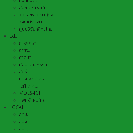
คอลัมนิสต์
สัมภาษณ์พิเศษ
วิเคราะห์-เศรษฐกิจ
วิจัยเศรษฐกิจ
ศูนย์วิจัยกสิกรไทย
Edu
การศึกษา
อาชีวะ
ศาสนา
ศิลปวัฒนธรรม
สตรี
การแพทย์-สธ
ไอที-เทคโนฯ
MDES-ICT
แพทย์แผนไทย
LOCAL
กทม.
อบจ.
อบต,