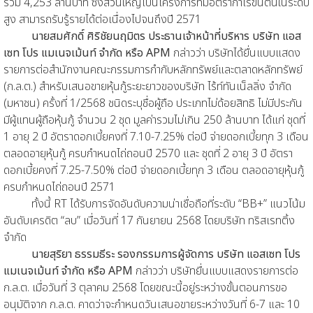
รวม 4,253 ล้านบาท ซึ่งส่วนใหญ่เป็นโครงการที่มีอัตรากำไรขั้นต้นในระดับ
สูง สามารถรับรู้รายได้ต่อเนื่องไปจนถึงปี 2571
นายสมศักดิ์ ศิริชัยนฤมิตร ประธานเจ้าหน้าที่บริหาร บริษัท แอส
เซท โปร แมเนจเม้นท์ จำกัด หรือ APM
กล่าวว่า บริษัทได้ยื่นแบบแสดง
รายการต่อสำนักงานคณะกรรมการกำกับหลักทรัพย์และตลาดหลักทรัพย์
(ก.ล.ต.) สำหรับเสนอขายหุ้นกู้ระยะยาวของบริษัท ไร้ท์ทันเน็ลลิ่ง จำกัด
(มหาชน) ครั้งที่ 1/2568 ชนิดระบุชื่อผู้ถือ ประเภทไม่ด้อยสิทธิ ไม่มีประกัน
มีผู้แทนผู้ถือหุ้นกู้ จำนวน 2 ชุด มูลค่ารวมไม่เกิน 250 ล้านบาท ได้แก่ ชุดที่
1 อายุ 2 ปี อัตราดอกเบี้ยคงที่ 7.10-7.25% ต่อปี จ่ายดอกเบี้ยทุก 3 เดือน
ตลอดอายุหุ้นกู้ ครบกำหนดไถ่ถอนปี 2570 และ ชุดที่ 2 อายุ 3 ปี อัตรา
ดอกเบี้ยคงที่ 7.25-7.50% ต่อปี จ่ายดอกเบี้ยทุก 3 เดือน ตลอดอายุหุ้นกู้
ครบกำหนดไถ่ถอนปี 2571
ทั้งนี้ RT ได้รับการจัดอันดับความน่าเชื่อถือที่ระดับ “BB+” แนวโน้ม
อันดับเครดิต “ลบ” เมื่อวันที่ 17 กันยายน 2568 โดยบริษัท ทริสเรทติ้ง
จำกัด
นายสุริยา ธรรมธีระ รองกรรมการผู้จัดการ บริษัท แอสเซท โปร
แมเนจเม้นท์ จำกัด หรือ APM
กล่าวว่า บริษัทยื่นแบบแสดงรายการต่อ
ก.ล.ต. เมื่อวันที่ 3 ตุลาคม 2568 โดยขณะนี้อยู่ระหว่างขั้นตอนการขอ
อนุมัติจาก ก.ล.ต. คาดว่าจะกำหนดวันเสนอขายระหว่างวันที่ 6-7 และ 10