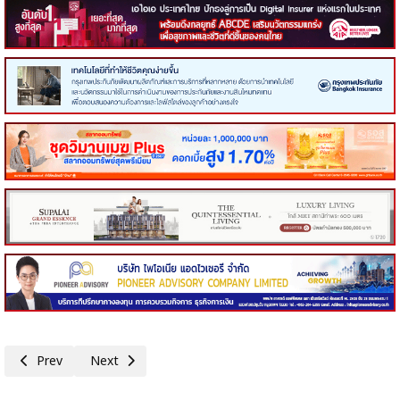
Previous article: DRT ครบรอบ 40 ปี เปิดโรงงานอิฐมวลเบาสระบุรีแห่งที่ 2 เ
Next article: ASW โชว์แกร่ง 9 เดือนกวาดยอดขาย 17,474 ล้าน ทะ
Prev
Next