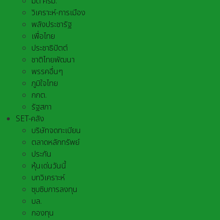
มติ ครม.
วิเคราะห์-การเมือง
พลังประชารัฐ
เพื่อไทย
ประชาธิปัตต์
ชาติไทยพัฒนา
พรรคอื่นๆ
ภูมิใจไทย
กกต.
รัฐสภา
SET-คลัง
บริษัทจดทะเบียน
ตลาดหลักทรัพย์
ประกัน
หุ้นเด่นวันนี้
บทวิเคราะห์
ซุบซิบการลงทุน
บล.
กองทุน