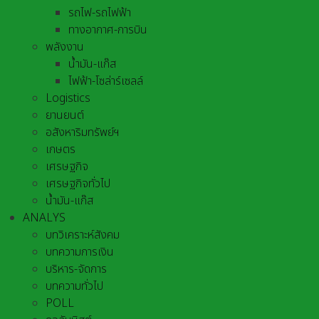
รถไฟ-รถไฟฟ้า
ทางอากาศ-การบิน
พลังงาน
น้ำมัน-แก๊ส
ไฟฟ้า-โซล่าร์เซลล์
Logistics
ยานยนต์
อสังหาริมทรัพย์ฯ
เกษตร
เศรษฐกิจ
เศรษฐกิจทั่วไป
น้ำมัน-แก๊ส
ANALYS
บทวิเคราะห์สังคม
บทความการเงิน
บริหาร-จัดการ
บทความทั่วไป
POLL