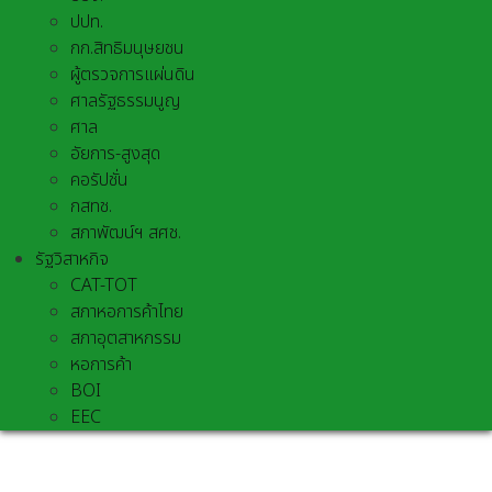
ปปท.
กก.สิทธิมนุษยชน
ผู้ตรวจการแผ่นดิน
ศาลรัฐธรรมนูญ
ศาล
อัยการ-สูงสุด
คอรัปชั่น
กสทช.
สภาพัฒน์ฯ สศช.
รัฐวิสาหกิจ
CAT-TOT
สภาหอการค้าไทย
สภาอุตสาหกรรม
หอการค้า
BOI
EEC