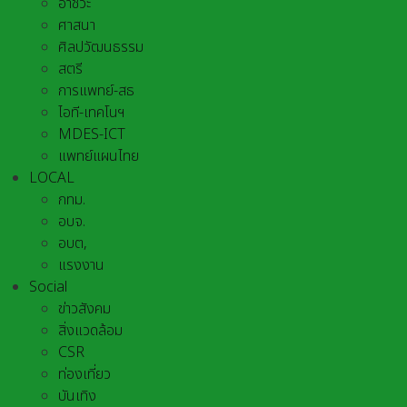
อาชีวะ
ศาสนา
ศิลปวัฒนธรรม
สตรี
การแพทย์-สธ
ไอที-เทคโนฯ
MDES-ICT
แพทย์แผนไทย
LOCAL
กทม.
อบจ.
อบต,
แรงงาน
Social
ข่าวสังคม
สิ่งแวดล้อม
CSR
ท่องเที่ยว
บันเทิง