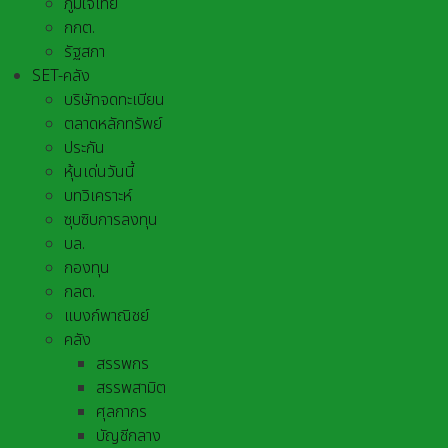
ภูมิใจไทย
กกต.
รัฐสภา
SET-คลัง
บริษัทจดทะเบียน
ตลาดหลักทรัพย์
ประกัน
หุ้นเด่นวันนี้
บทวิเคราะห์
ซุบซิบการลงทุน
บล.
กองทุน
กลต.
แบงก์พาณิชย์
คลัง
สรรพกร
สรรพสามิต
ศุลกากร
บัญชีกลาง