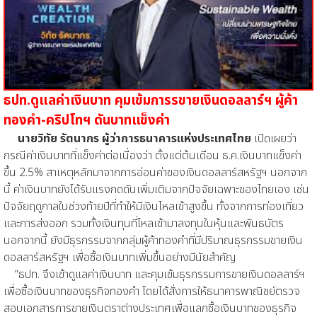
ธปท.ดูแลค่าเงินบาท คุมเข้มการรขายเงินดอลลาร์ฯ ผู้ค้า
ทองคำ-คริปโทฯ ดันบาทแข็งค่า
นายวิทัย รัตนากร ผู้ว่าการธนาคารแห่งประเทศไทย
เปิดเผยว่า
กรณีค่าเงินบาทที่แข็งค่าต่อเนื่องว่า ตั้งแต่ต้นเดือน ธ.ค.เงินบาทแข็งค่า
ขึ้น 2.5% สาเหตุหลักมาจากการอ่อนค่าของเงินดอลลาร์สหรัฐฯ นอกจาก
นี้ ค่าเงินบาทยังได้รับแรงกดดันเพิ่มเติมจากปัจจัยเฉพาะของไทยเอง เช่น
ปัจจัยฤดูกาลในช่วงท้ายปีที่ทำให้มีเงินไหลเข้าสูงขึ้น ทั้งจากการท่องเที่ยว
และการส่งออก รวมทั้งเงินทุนที่ไหลเข้ามาลงทุนในหุ้นและพันธบัตร
นอกจากนี้ ยังมีธุรกรรมจากกลุ่มผู้ค้าทองคำที่มีปริมาณธุรกรรมขายเงิน
ดอลลาร์สหรัฐฯ เพื่อซื้อเงินบาทเพิ่มขึ้นอย่างมีนัยสำคัญ
“ธปท. จึงเข้าดูแลค่าเงินบาท และคุมเข้มธุรกรรมการขายเงินดอลลาร์ฯ
เพื่อซื้อเงินบาทของธุรกิจทองคำ โดยได้สั่งการให้ธนาคารพาณิชย์ตรวจ
สอบเอกสารการขายเงินตราต่างประเทศเพื่อแลกซื้อเงินบาทของธุรกิจ