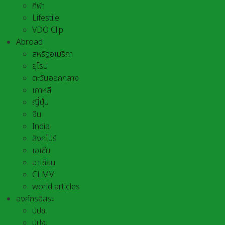
กีฬา
Lifestile
VDO Clip
Abroad
สหรัฐอเมริกา
ยุโรป
ตะวันออกกลาง
เกาหลี
ญี่ปุ่น
จีน
India
สิงคโปร์
เอเชีย
อาเชี่ยน
CLMV
world articles
องค์กรอิสระ
ปปช.
ปปง.