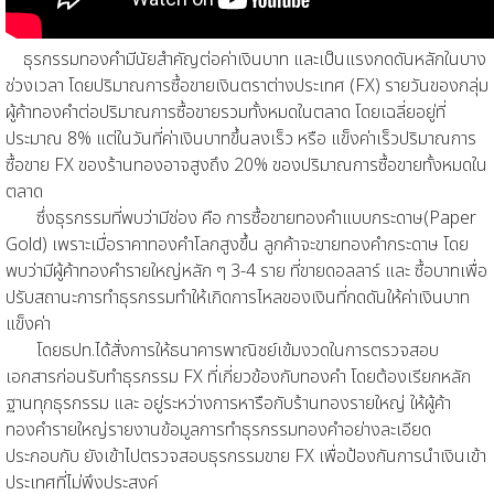
ธุรกรรมทองคำมีนัยสำคัญต่อค่าเงินบาท และเป็นแรงกดดันหลักในบาง
ช่วงเวลา โดยปริมาณการซื้อขายเงินตราต่างประเทศ (FX) รายวันของกลุ่ม
ผู้ค้าทองคำต่อปริมาณการซื้อขายรวมทั้งหมดในตลาด โดยเฉลี่ยอยู่ที่
ประมาณ 8% แต่ในวันที่ค่าเงินบาทขึ้นลงเร็ว หรือ แข็งค่าเร็วปริมาณการ
ซื้อขาย FX ของร้านทองอาจสูงถึง 20% ของปริมาณการซื้อขายทั้งหมดใน
ตลาด
ซึ่งธุรกรรมที่พบว่ามีช่อง คือ การซื้อขายทองคำแบบกระดาษ(Paper
Gold) เพราะเมื่อราคาทองคำโลกสูงขึ้น ลูกค้าจะขายทองคำกระดาษ โดย
พบว่ามีผู้ค้าทองคำรายใหญ่หลัก ๆ 3-4 ราย ที่ขายดอลลาร์ และ ซื้อบาทเพื่อ
ปรับสถานะการทำธุรกรรมทำให้เกิดการไหลของเงินที่กดดันให้ค่าเงินบาท
แข็งค่า
โดยธปท.ได้สั่งการให้ธนาคารพาณิชย์เข้มงวดในการตรวจสอบ
เอกสารก่อนรับทำธุรกรรม FX ที่เกี่ยวข้องกับทองคำ โดยต้องเรียกหลัก
ฐานทุกธุรกรรม และ อยู่ระหว่างการหารือกับร้านทองรายใหญ่ ให้ผู้ค้า
ทองคำรายใหญ่รายงานข้อมูลการทำธุรกรรมทองคำอย่างละเอียด
ประกอบกับ ยังเข้าไปตรวจสอบธุรกรรมขาย FX เพื่อป้องกันการนำเงินเข้า
ประเทศที่ไม่พึงประสงค์