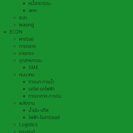
หนี้สาธารณะ
สศค.
ธปท.
leasing
ECON
พาณิชย์
การตลาด
ขายตรง
อุตสาหกรรม
SME
คมนาคม
ทางบก-ทางน้ำ
รถไฟ-รถไฟฟ้า
ทางอากาศ-การบิน
พลังงาน
น้ำมัน-แก๊ส
ไฟฟ้า-โซล่าร์เซลล์
Logistics
ยานยนต์