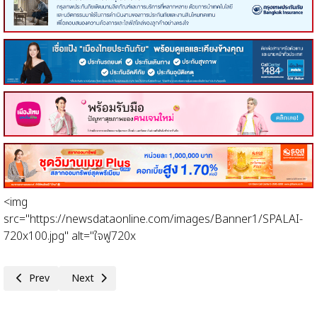
<img
src="https://newsdataonline.com/images/Banner1/SPALAI-
720x100.jpg" alt="ใจฟู720x
Previous article: ทำไม?...การซื้อขายทองคำกระทบเงินบาท
Next article: กนง.มติเป็นเอกฉันท์ ให้ลดอัตราดอกเบี้ยนโยบาย 
Prev
Next