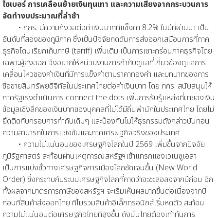
ไซเบอร์ การเคลื่อนย้ายเงินทุนเทา และความเสี่ยงจากกระบวนการ
จัดทำงบประมาณที่ล่าช้า
• กกร. มีความกังวลต่อค่าเงินบาทที่แข็งค่า 8.2% ในปีที่ผ่านมา เป็น
อันดับที่สองของภูมิภาค ซึ่งเป็นปัจจัยกดดันการส่งออกเสมือนการที่ภาค
ธุรกิจโดนเรียกเก็บภาษี (tariff) เพิ่มเติม เป็นการเซาะกร่อนภาคธุรกิจโดย
เฉพาะผู้ส่งออก จึงอยากให้หน่วยงานการกำกับดูแลที่เกี่ยวข้องดูแลการ
เคลื่อนไหวของค่าเงินที่มีการแข็งค่าตามราคาทองคำ และบทบาทของการ
ซื้อขายสินทรัพย์ดิจิทัลในประเทศไทยต่อค่าเงินบาท โดย กกร. สนับสนุนให้
ภาครัฐเร่งดำเนินการ connect the dots เพิ่มการรับรู้แหล่งที่มาของเงิน
ข้อมูลเชิงลึกของเงินบาทของบุคคลที่ไม่ได้มีถิ่นพำนักในประเทศไทย โดยไม่
ยึดติดกับกรอบการกำกับเดิมๆ และป้องกันไม่ให้ธุรกรรมดังกล่าวบั่นทอน
ความสามารถในการแข่งขันและภาคเศรษฐกิจจริงของประเทศ
• ความไม่แน่นอนของเศรษฐกิจโลกในปี 2569 เพิ่มขึ้นจากปัจจัย
ภูมิรัฐศาสตร์ สะท้อนผ่านเหตุการณ์สหรัฐฯเข้าแทรกแซงเวเนซูเอลา
เป็นการแบ่งขั้วทางเศรษฐกิจการเมืองโลกชัดเจนขึ้น (New World
Order) ซึ่งกระทบกับระบบเศรษฐกิจโลกที่คาดว่าจะชะลอลงจากปีก่อน อีก
ทั้งผลจากมาตรการภาษีของสหรัฐฯ จะเริ่มเห็นผลมากขึ้นต่อเนื่องจากปี
ก่อนที่สินค้าส่งออกไทย ที่ไม่รวมสินค้าอิเล็กทรอนิกส์เริ่มหดตัว สะท้อน
ความไม่แน่นอนต่อเศรษฐกิจไทยที่สูงขึ้น ดังนั้นไทยต้องเท่าทันการ