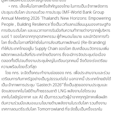
มูลค่าเพิ่มให้กับระบบเศรษฐกิจอย่างแท้จริง
• กกร. เล็งเห็นโอกาสครั้งสำคัญของไทย ในการเป็นเจ้าภาพจัดการ
ประชุมระดับโลก ประกอบด้วย การประชุม IMF-World Bank Group
Annual Meeting 2026 `Thailand’s New Horizons: Empowering
People , Building Resilience`ซึ่งเป็นเวทีแลกเปลี่ยนมุมมองเศรษฐกิจ
การเงินระดับโลก และแนวทางการรับมือกับความท้าทายต่างๆจากผู้บริหาร
เบอร์ 1 ของโลกจากทุกอุตสาหกรรม ผู้กำหนดนโยบาย และนักวิชาการทั่ว
โลก ซึ่งเป็นโอกาสที่มีค่ายิ่งในการส่งเสริมภาพลักษณ์ (Re-Branding)
ทำให้ประเทศไทยอยู่ใน Supply Chain ของโลก ขับเคลื่อนนวัตกรรมเพิ่ม
ผลิตภาพและในสิ่งที่ประเทศไทยต้องการ ซึ่งจะมีการจัดประชุมต่อเนื่อง
ตลอดทั้งปีไปจนถึงงานประชุมใหญ่ในเดือนตุลาคมนี้ จึงต้องเร่งเตรียม
ความพร้อมโดยเร็วที่สุด
โดย กกร. จะจัดตั้งคณะทำงานย่อยของ กกร. เพื่อประสานงานและร่วม
เตรียมการกับภาครัฐอย่างเป็นรูปธรรมต่อไป นอกจากนี้ ประเทศไทยยังได้
เป็นเจ้าภาพการประชุม `Gastech 2026”`ซึ่งเป็นสุดยอดงานประชุมและ
จัดแสดงเทคโนโลยีด้านก๊าซธรรมชาติ LNG พลังงานไฮโดรเจน
เทคโนโลยีภูมิอากาศ และ AI เป็นการรวมตัวผู้นำจากทุกภูมิภาคเพื่อผลัก
ดันความร่วมมือเสนอแนะนโยบายด้านพลังงานในระดับโลก รวมถึงงาน
เทศกาลดนตรีระดับโลก Tomorrowland ที่จะจัดขึ้นเป็นครั้งแรกใน