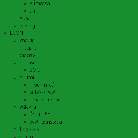
หนี้สาธารณะ
สศค.
ธปท.
leasing
ECON
พาณิชย์
การตลาด
ขายตรง
อุตสาหกรรม
SME
คมนาคม
ทางบก-ทางน้ำ
รถไฟ-รถไฟฟ้า
ทางอากาศ-การบิน
พลังงาน
น้ำมัน-แก๊ส
ไฟฟ้า-โซล่าร์เซลล์
Logistics
ยานยนต์