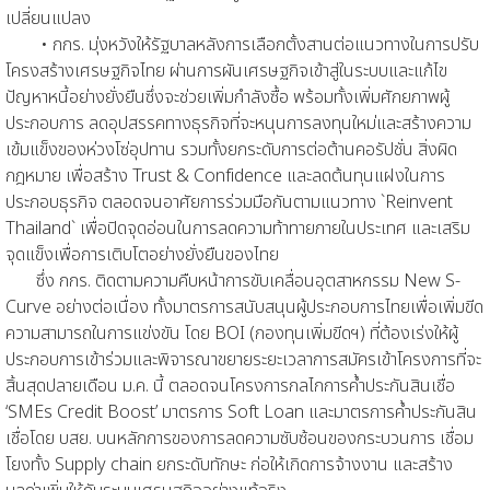
เปลี่ยนแปลง
• กกร. มุ่งหวังให้รัฐบาลหลังการเลือกตั้งสานต่อแนวทางในการปรับ
โครงสร้างเศรษฐกิจไทย ผ่านการผันเศรษฐกิจเข้าสู่ในระบบและแก้ไข
ปัญหาหนี้อย่างยั่งยืนซึ่งจะช่วยเพิ่มกำลังซื้อ พร้อมทั้งเพิ่มศักยภาพผู้
ประกอบการ ลดอุปสรรคทางธุรกิจที่จะหนุนการลงทุนใหม่และสร้างความ
เข้มแข็งของห่วงโซ่อุปทาน รวมทั้งยกระดับการต่อต้านคอรัปชั่น สิ่งผิด
กฎหมาย เพื่อสร้าง Trust & Confidence และลดต้นทุนแฝงในการ
ประกอบธุรกิจ ตลอดจนอาศัยการร่วมมือกันตามแนวทาง `Reinvent
Thailand` เพื่อปิดจุดอ่อนในการลดความท้าทายภายในประเทศ และเสริม
จุดแข็งเพื่อการเติบโตอย่างยั่งยืนของไทย
ซึ่ง กกร. ติดตามความคืบหน้าการขับเคลื่อนอุตสาหกรรม New S-
Curve อย่างต่อเนื่อง ทั้งมาตรการสนับสนุนผู้ประกอบการไทยเพื่อเพิ่มขีด
ความสามารถในการแข่งขัน โดย BOI (กองทุนเพิ่มขีดฯ) ที่ต้องเร่งให้ผู้
ประกอบการเข้าร่วมและพิจารณาขยายระยะเวลาการสมัครเข้าโครงการที่จะ
สิ้นสุดปลายเดือน ม.ค. นี้ ตลอดจนโครงการกลไกการค้ำประกันสินเชื่อ
‘SMEs Credit Boost’ มาตรการ Soft Loan และมาตรการค้ำประกันสิน
เชื่อโดย บสย. บนหลักการของการลดความซับซ้อนของกระบวนการ เชื่อม
โยงทั้ง Supply chain ยกระดับทักษะ ก่อให้เกิดการจ้างงาน และสร้าง