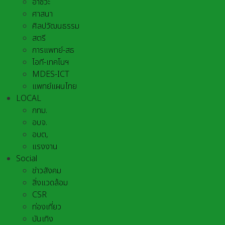
อาชีวะ
ศาสนา
ศิลปวัฒนธรรม
สตรี
การแพทย์-สธ
ไอที-เทคโนฯ
MDES-ICT
แพทย์แผนไทย
LOCAL
กทม.
อบจ.
อบต,
แรงงาน
Social
ข่าวสังคม
สิ่งแวดล้อม
CSR
ท่องเที่ยว
บันเทิง