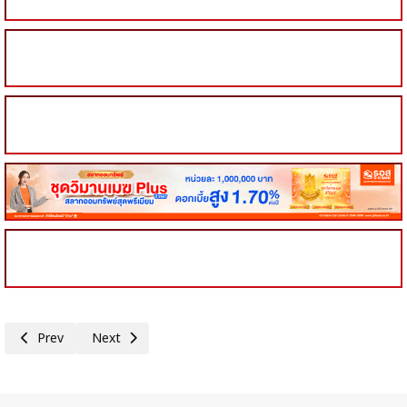
Previous article: ส.อ.ท.ร่วมเวที POLICY BATTLE เปิดศึกทางออกเศรษฐก
Next article: TIJ ผนึก WJP และ กกร. รวมพลังภาครัฐ–เอกชน ยก
Prev
Next