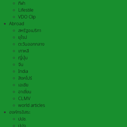
กีฬา
Lifestile
VDO Clip
Abroad
สหรัฐอเมริกา
ยุโรป
ตะวันออกกลาง
เกาหลี
ญี่ปุ่น
จีน
India
สิงคโปร์
เอเชีย
อาเชี่ยน
CLMV
world articles
องค์กรอิสระ
ปปช.
ปปง.