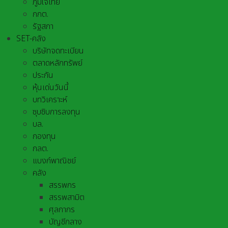
ภูมิใจไทย
กกต.
รัฐสภา
SET-คลัง
บริษัทจดทะเบียน
ตลาดหลักทรัพย์
ประกัน
หุ้นเด่นวันนี้
บทวิเคราะห์
ซุบซิบการลงทุน
บล.
กองทุน
กลต.
แบงก์พาณิชย์
คลัง
สรรพกร
สรรพสามิต
ศุลกากร
บัญชีกลาง