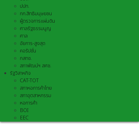
ปปท.
กก.สิทธิมนุษยชน
ผู้ตรวจการแผ่นดิน
ศาลรัฐธรรมนูญ
ศาล
อัยการ-สูงสุด
คอรัปชั่น
กสทช.
สภาพัฒน์ฯ สศช.
รัฐวิสาหกิจ
CAT-TOT
สภาหอการค้าไทย
สภาอุตสาหกรรม
หอการค้า
BOI
EEC