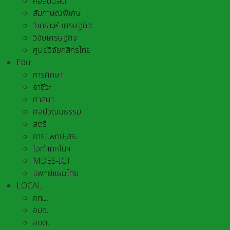
คอลัมนิสต์
สัมภาษณ์พิเศษ
วิเคราะห์-เศรษฐกิจ
วิจัยเศรษฐกิจ
ศูนย์วิจัยกสิกรไทย
Edu
การศึกษา
อาชีวะ
ศาสนา
ศิลปวัฒนธรรม
สตรี
การแพทย์-สธ
ไอที-เทคโนฯ
MDES-ICT
แพทย์แผนไทย
LOCAL
กทม.
อบจ.
อบต,