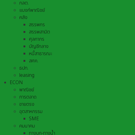
กลต.
แบงก์พาณิชย์
คลัง
สรรพกร
สรรพสามิต
ศุลกากร
บัญชีกลาง
หนี้สาธารณะ
สศค.
ธปท.
leasing
ECON
พาณิชย์
การตลาด
ขายตรง
อุตสาหกรรม
SME
คมนาคม
ทางบก-ทางน้ำ