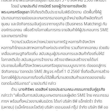
ที่โลตัส สาขาพระนครศรีอยุธยา เมื่อวันที่ 3 - 6 สิงหาคม 2566 ที่ผ่านมา
โดยมี
นายประทีป การมิตรี รองผู้ว่าราชการจังหวัด
พระนครศรีอยุธยา
ให้เกียรติเป็นประธานในพิธีเปิดงาน เปิดพื้นที่ให้ผู้
ประกอบการรายย่อยและเกษตรกรมาออกบูธจำหน่ายสินค้าผลิตภัณฑ์
ชุมชน และจัดกิจกรรมจับคู่เจรจาทางธุรกิจ (Business Matching) กับ
องค์กรเอกชน เพื่อสร้างโอกาสในการกระจายสินค้าให้ผู้ประกอบการ SME
และเกษตรกรไทย
“ความร่วมมือระหว่างหน่วยงานภาครัฐ หอการค้าจังหวัดฯ
หอการค้าไทยและสภาหอการค้าแห่งประเทศไทย รวมถึงภาคเอกชน ช่วยขับ
เคลื่อนเศรษฐกิจท้องถิ่น สนับสนุนผู้ประกอบการและสินค้าท้องถิ่นให้มี
โอกาสเติบโต สนับสนุนการจ้างงาน สร้างอาชีพและสร้างรายได้แก่
ประชาชนในพื้นที่จังหวัดพระนครศรีอยุธยาแบบบูรณาการ ต่อยอดสู่การ
จัดกิจกรรม ‘ตลาดนัด SME สัญจร ครั้งที่ 1 ปี 2566’ ซึ่งถือเป็นการสร้าง
โอกาสให้ผู้ประกอบการท้องถิ่นได้มีพื้นที่มาแสดงสินค้าและทดลองขายใน
ตลาดโมเดิร์นเทรด” นายประทีป กล่าว
ด้าน
นางศิริพร เดชสิงห์ รองประธานคณะกรรมการจับคู่ธุรกิจ
กล่าวว่า “เพื่อเป็นการสนับสนุนเกษตรกรและผู้ผลิต SME ไทย คณะกรรม
การฯ พร้อมทั้งหน่วยงานพันธมิตร ได้แก่ บริษัท ซีพี แอ็กซ์ตร้า จำกัด
(มหาชน) (แม็คโครและโลตัส) บริษัท เดอะมอลล์ กรุ๊ป จำกัด บริษัท ซีพี ออ