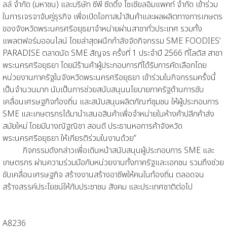
ลล์ จำกัด (มหาชน) และบริษัท ซีพี ซีดดิ้ง โซเชียลอิมแพคท์ จำกัด เข้าร่วม
ในการเจรจาจับคู่ธุรกิจ เพื่อเปิดโอกาสนำสินค้าและผลผลิตทางการเกษตร
ของจังหวัดพระนครศรีอยุธยาจำหน่ายผ่านสาขาทั่วประเทศ รวมทั้ง
แพลตฟอร์มออนไลน์ โดยล่าสุดผนึกกำลังจัดกิจกรรม SME FOODIES’
PARADISE ตลาดนัด SME สัญจร ครั้งที่ 1 ประจำปี 2566 ที่โลตัส สาขา
พระนครศรีอยุธยา โดยมีร้านค้าผู้ประกอบการที่ได้รับการคัดเลือกโดย
หน่วยงานภาครัฐในจังหวัดพระนครศรีอยุธยา เข้าร่วมในกิจกรรมครั้งนี้
เป็นจำนวนมาก นับเป็นการช่วยสนับสนุนนโยบายภาครัฐด้านการขับ
เคลื่อนเศรษฐกิจท้องถิ่น และสนับสนุนผลิตภัณฑ์ชุมชน ให้ผู้ประกอบการ
SME และเกษตรกรได้มานำเสนอสินค้าเพื่อจำหน่ายในห้างค้าปลีกค้าส่ง
สมัยใหม่ โดยมีนางณัฐณิชา สอนดี ประธานหอการค้าจังหวัด
พระนครศรีอยุธยา ให้เกียรติร่วมในงานด้วย”
กิจกรรมดังกล่าวเพื่อเดินหน้าสนับสนุนผู้ประกอบการ SME และ
เกษตรกร ผ่านความร่วมมือกับหน่วยงานทั้งภาครัฐและเอกชน รวมถึงช่วย
ขับเคลื่อนเศรษฐกิจ สร้างงานสร้างอาชีพให้คนในท้องถิ่น ตลอดจน
สร้างสรรค์ประโยชน์ให้กับประชาชน สังคม และประเทศชาติต่อไป
A8236