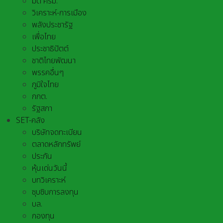
มติ ครม.
วิเคราะห์-การเมือง
พลังประชารัฐ
เพื่อไทย
ประชาธิปัตต์
ชาติไทยพัฒนา
พรรคอื่นๆ
ภูมิใจไทย
กกต.
รัฐสภา
SET-คลัง
บริษัทจดทะเบียน
ตลาดหลักทรัพย์
ประกัน
หุ้นเด่นวันนี้
บทวิเคราะห์
ซุบซิบการลงทุน
บล.
กองทุน