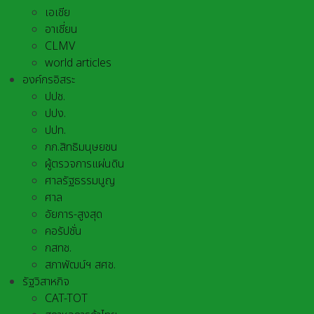
เอเชีย
อาเชี่ยน
CLMV
world articles
องค์กรอิสระ
ปปช.
ปปง.
ปปท.
กก.สิทธิมนุษยชน
ผู้ตรวจการแผ่นดิน
ศาลรัฐธรรมนูญ
ศาล
อัยการ-สูงสุด
คอรัปชั่น
กสทช.
สภาพัฒน์ฯ สศช.
รัฐวิสาหกิจ
CAT-TOT