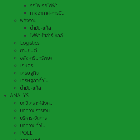
รถไฟ-รถไฟฟ้า
ทางอากาศ-การบิน
พลังงาน
น้ำมัน-แก๊ส
ไฟฟ้า-โซล่าร์เซลล์
Logistics
ยานยนต์
อสังหาริมทรัพย์ฯ
เกษตร
เศรษฐกิจ
เศรษฐกิจทั่วไป
น้ำมัน-แก๊ส
ANALYS
บทวิเคราะห์สังคม
บทความการเงิน
บริหาร-จัดการ
บทความทั่วไป
POLL