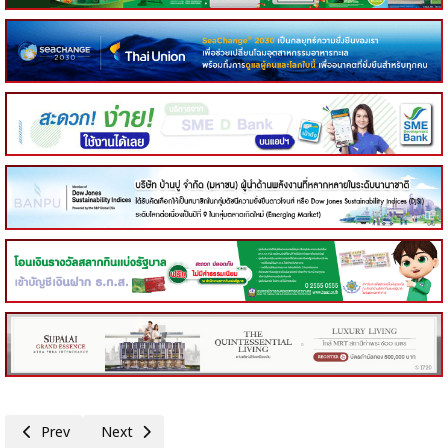
Previous article: หอการค้าไทย-จีน มอบตัวต่อเลโก้รูปห่าน ‘สัญลักษณ์ของเมือ
Next article: ม.หอการค้าไทย เผยผลโพลเลือกตั้ง 66 ชี้ 3 เรื่อง
Prev
Next