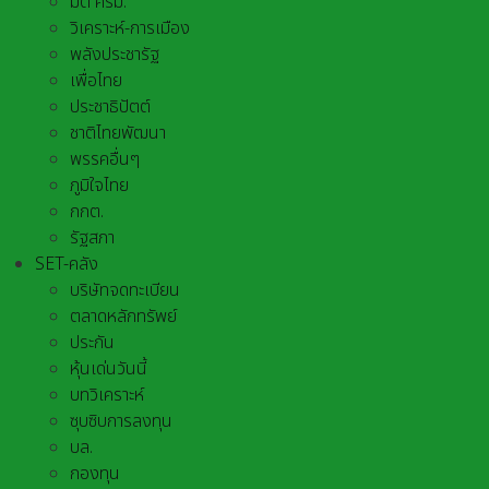
มติ ครม.
วิเคราะห์-การเมือง
พลังประชารัฐ
เพื่อไทย
ประชาธิปัตต์
ชาติไทยพัฒนา
พรรคอื่นๆ
ภูมิใจไทย
กกต.
รัฐสภา
SET-คลัง
บริษัทจดทะเบียน
ตลาดหลักทรัพย์
ประกัน
หุ้นเด่นวันนี้
บทวิเคราะห์
ซุบซิบการลงทุน
บล.
กองทุน