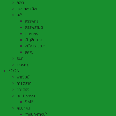
กลต.
แบงก์พาณิชย์
คลัง
สรรพกร
สรรพสามิต
ศุลกากร
บัญชีกลาง
หนี้สาธารณะ
สศค.
ธปท.
leasing
ECON
พาณิชย์
การตลาด
ขายตรง
อุตสาหกรรม
SME
คมนาคม
ทางบก-ทางน้ำ