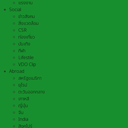
แรงงาน
Social
ข่าวสังคม
สิ่งแวดล้อม
CSR
ท่องเที่ยว
บันเทิง
กีฬา
Lifestile
VDO Clip
Abroad
สหรัฐอเมริกา
ยุโรป
ตะวันออกกลาง
เกาหลี
ญี่ปุ่น
จีน
India
สิงคโปร์