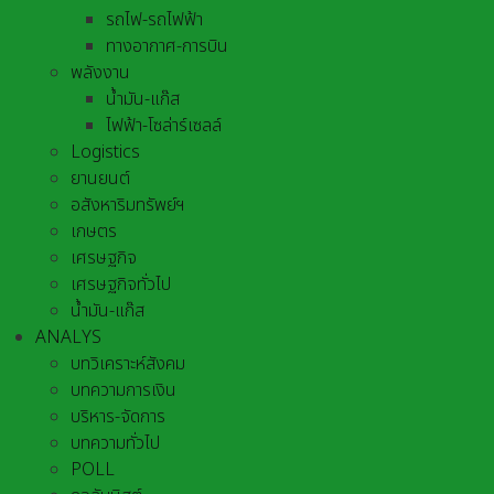
รถไฟ-รถไฟฟ้า
ทางอากาศ-การบิน
พลังงาน
น้ำมัน-แก๊ส
ไฟฟ้า-โซล่าร์เซลล์
Logistics
ยานยนต์
อสังหาริมทรัพย์ฯ
เกษตร
เศรษฐกิจ
เศรษฐกิจทั่วไป
น้ำมัน-แก๊ส
ANALYS
บทวิเคราะห์สังคม
บทความการเงิน
บริหาร-จัดการ
บทความทั่วไป
POLL