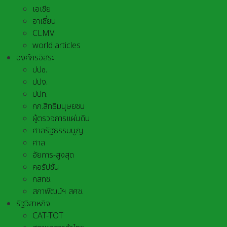
เอเชีย
อาเชี่ยน
CLMV
world articles
องค์กรอิสระ
ปปช.
ปปง.
ปปท.
กก.สิทธิมนุษยชน
ผู้ตรวจการแผ่นดิน
ศาลรัฐธรรมนูญ
ศาล
อัยการ-สูงสุด
คอรัปชั่น
กสทช.
สภาพัฒน์ฯ สศช.
รัฐวิสาหกิจ
CAT-TOT