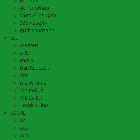
คอลัมนิสต์
สัมภาษณ์พิเศษ
วิเคราะห์-เศรษฐกิจ
วิจัยเศรษฐกิจ
ศูนย์วิจัยกสิกรไทย
Edu
การศึกษา
อาชีวะ
ศาสนา
ศิลปวัฒนธรรม
สตรี
การแพทย์-สธ
ไอที-เทคโนฯ
MDES-ICT
แพทย์แผนไทย
LOCAL
กทม.
อบจ.
อบต,