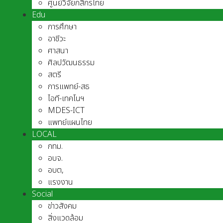
ศูนย์วิจัยกสิกรไทย
Edu
การศึกษา
อาชีวะ
ศาสนา
ศิลปวัฒนธรรม
สตรี
การแพทย์-สธ
ไอที-เทคโนฯ
MDES-ICT
แพทย์แผนไทย
LOCAL
กทม.
อบจ.
อบต,
แรงงาน
Social
ข่าวสังคม
สิ่งแวดล้อม