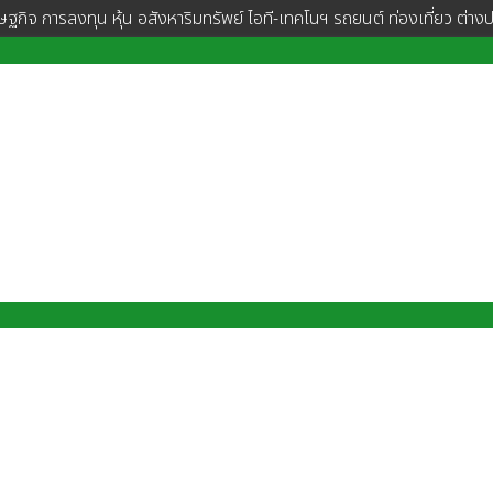
ษฐกิจ การลงทุน หุ้น อสังหาริมทรัพย์ ไอที-เทคโนฯ รถยนต์ ท่องเที่ยว ต่าง