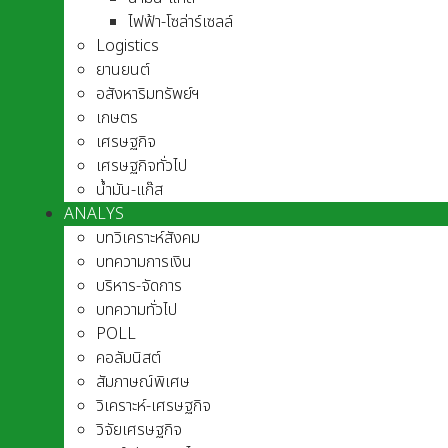
ไฟฟ้า-โซล่าร์เซลล์
Logistics
ยานยนต์
อสังหาริมทรัพย์ฯ
เกษตร
เศรษฐกิจ
เศรษฐกิจทั่วไป
น้ำมัน-แก๊ส
ANALYS
บทวิเคราะห์สังคม
บทความการเงิน
บริหาร-จัดการ
บทความทั่วไป
POLL
คอลัมนิสต์
สัมภาษณ์พิเศษ
วิเคราะห์-เศรษฐกิจ
วิจัยเศรษฐกิจ