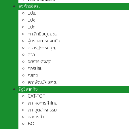
องค์กรอิสระ
ปปช.
ปปง.
ปปท.
กก.สิทธิมนุษยชน
ผู้ตรวจการแผ่นดิน
ศาลรัฐธรรมนูญ
ศาล
อัยการ-สูงสุด
คอรัปชั่น
กสทช.
สภาพัฒน์ฯ สศช.
รัฐวิสาหกิจ
CAT-TOT
สภาหอการค้าไทย
สภาอุตสาหกรรม
หอการค้า
BOI