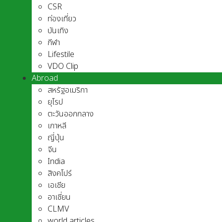
CSR
ท่องเที่ยว
บันเทิง
กีฬา
Lifestile
VDO Clip
Abroad
สหรัฐอเมริกา
ยุโรป
ตะวันออกกลาง
เกาหลี
ญี่ปุ่น
จีน
India
สิงคโปร์
เอเชีย
อาเชี่ยน
CLMV
world articles