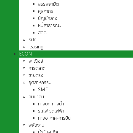
สรรพสามิต
ศุลกากร
บัญชีกลาง
หนี้สาธารณะ
สศค.
ธปท.
leasing
ECON
พาณิชย์
การตลาด
ขายตรง
อุตสาหกรรม
SME
คมนาคม
ทางบก-ทางน้ำ
รถไฟ-รถไฟฟ้า
ทางอากาศ-การบิน
พลังงาน
น้ำมัน-แก๊ส