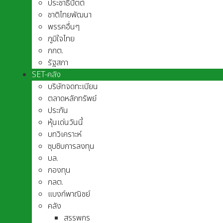
ประชาธิปัตต์
ชาติไทยพัฒนา
พรรคอื่นๆ
ภูมิใจไทย
กกต.
รัฐสภา
SET-คลัง
บริษัทจดทะเบียน
ตลาดหลักทรัพย์
ประกัน
หุ้นเด่นวันนี้
บทวิเคราะห์
ซุบซิบการลงทุน
บล.
กองทุน
กลต.
แบงก์พาณิชย์
คลัง
สรรพกร