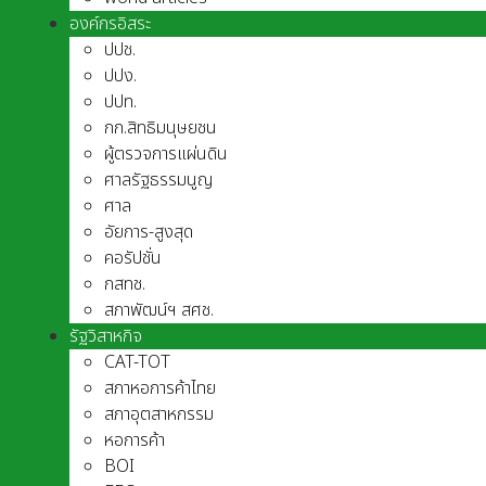
องค์กรอิสระ
ปปช.
ปปง.
ปปท.
กก.สิทธิมนุษยชน
ผู้ตรวจการแผ่นดิน
ศาลรัฐธรรมนูญ
ศาล
อัยการ-สูงสุด
คอรัปชั่น
กสทช.
สภาพัฒน์ฯ สศช.
รัฐวิสาหกิจ
CAT-TOT
สภาหอการค้าไทย
สภาอุตสาหกรรม
หอการค้า
BOI