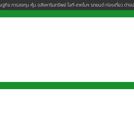
ษฐกิจ การลงทุน หุ้น อสังหาริมทรัพย์ ไอที-เทคโนฯ รถยนต์ ท่องเที่ยว ต่าง