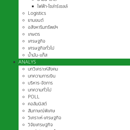
ไฟฟ้า-โซล่าร์เซลล์
Logistics
ยานยนต์
อสังหาริมทรัพย์ฯ
เกษตร
เศรษฐกิจ
เศรษฐกิจทั่วไป
น้ำมัน-แก๊ส
ANALYS
บทวิเคราะห์สังคม
บทความการเงิน
บริหาร-จัดการ
บทความทั่วไป
POLL
คอลัมนิสต์
สัมภาษณ์พิเศษ
วิเคราะห์-เศรษฐกิจ
วิจัยเศรษฐกิจ