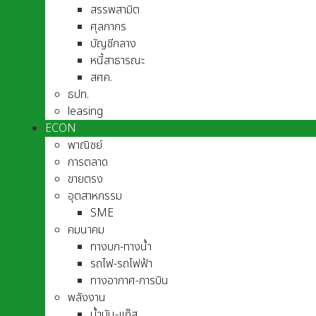
สรรพสามิต
ศุลกากร
บัญชีกลาง
หนี้สาธารณะ
สศค.
ธปท.
leasing
ECON
พาณิชย์
การตลาด
ขายตรง
อุตสาหกรรม
SME
คมนาคม
ทางบก-ทางน้ำ
รถไฟ-รถไฟฟ้า
ทางอากาศ-การบิน
พลังงาน
น้ำมัน-แก๊ส