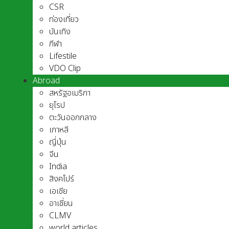
CSR
ท่องเที่ยว
บันเทิง
กีฬา
Lifestile
VDO Clip
Abroad
สหรัฐอเมริกา
ยุโรป
ตะวันออกกลาง
เกาหลี
ญี่ปุ่น
จีน
India
สิงคโปร์
เอเชีย
อาเชี่ยน
CLMV
world articles