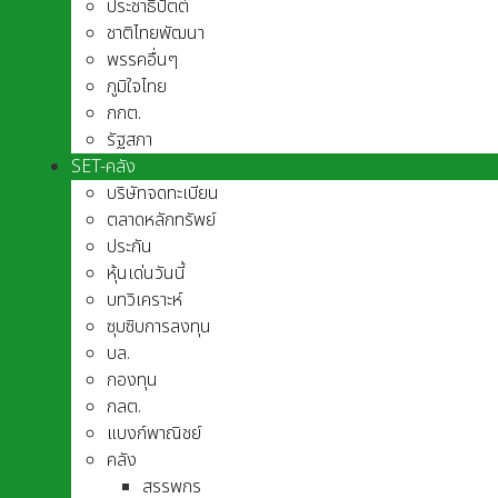
ประชาธิปัตต์
ชาติไทยพัฒนา
พรรคอื่นๆ
ภูมิใจไทย
กกต.
รัฐสภา
SET-คลัง
บริษัทจดทะเบียน
ตลาดหลักทรัพย์
ประกัน
หุ้นเด่นวันนี้
บทวิเคราะห์
ซุบซิบการลงทุน
บล.
กองทุน
กลต.
แบงก์พาณิชย์
คลัง
สรรพกร