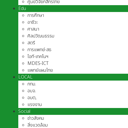
ศูนย์วิจัยกสิกรไทย
Edu
การศึกษา
อาชีวะ
ศาสนา
ศิลปวัฒนธรรม
สตรี
การแพทย์-สธ
ไอที-เทคโนฯ
MDES-ICT
แพทย์แผนไทย
LOCAL
กทม.
อบจ.
อบต,
แรงงาน
Social
ข่าวสังคม
สิ่งแวดล้อม