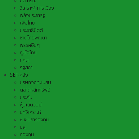
มติ ครม.
วิเคราะห์-การเมือง
พลังประชารัฐ
เพื่อไทย
ประชาธิปัตต์
ชาติไทยพัฒนา
พรรคอื่นๆ
ภูมิใจไทย
กกต.
รัฐสภา
SET-คลัง
บริษัทจดทะเบียน
ตลาดหลักทรัพย์
ประกัน
หุ้นเด่นวันนี้
บทวิเคราะห์
ซุบซิบการลงทุน
บล.
กองทุน