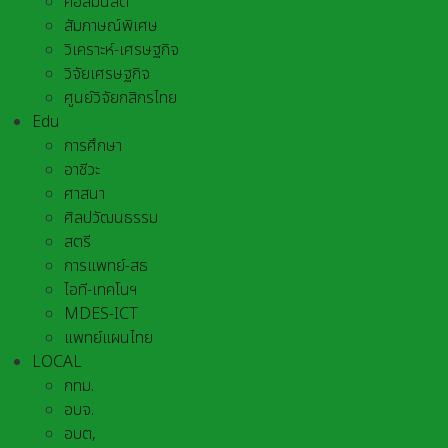
คอลัมนิสต์
สัมภาษณ์พิเศษ
วิเคราะห์-เศรษฐกิจ
วิจัยเศรษฐกิจ
ศูนย์วิจัยกสิกรไทย
Edu
การศึกษา
อาชีวะ
ศาสนา
ศิลปวัฒนธรรม
สตรี
การแพทย์-สธ
ไอที-เทคโนฯ
MDES-ICT
แพทย์แผนไทย
LOCAL
กทม.
อบจ.
อบต,