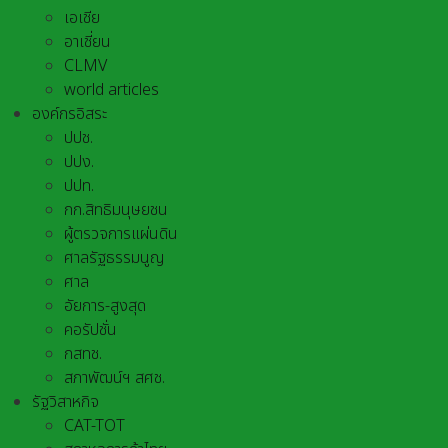
เอเชีย
อาเชี่ยน
CLMV
world articles
องค์กรอิสระ
ปปช.
ปปง.
ปปท.
กก.สิทธิมนุษยชน
ผู้ตรวจการแผ่นดิน
ศาลรัฐธรรมนูญ
ศาล
อัยการ-สูงสุด
คอรัปชั่น
กสทช.
สภาพัฒน์ฯ สศช.
รัฐวิสาหกิจ
CAT-TOT