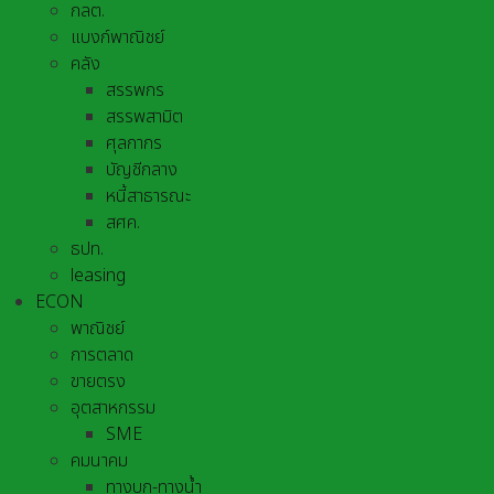
กลต.
แบงก์พาณิชย์
คลัง
สรรพกร
สรรพสามิต
ศุลกากร
บัญชีกลาง
หนี้สาธารณะ
สศค.
ธปท.
leasing
ECON
พาณิชย์
การตลาด
ขายตรง
อุตสาหกรรม
SME
คมนาคม
ทางบก-ทางน้ำ