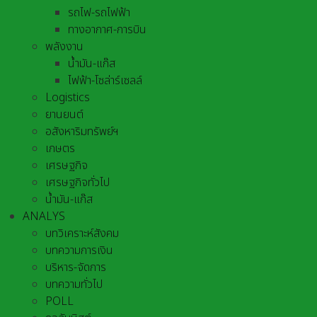
รถไฟ-รถไฟฟ้า
ทางอากาศ-การบิน
พลังงาน
น้ำมัน-แก๊ส
ไฟฟ้า-โซล่าร์เซลล์
Logistics
ยานยนต์
อสังหาริมทรัพย์ฯ
เกษตร
เศรษฐกิจ
เศรษฐกิจทั่วไป
น้ำมัน-แก๊ส
ANALYS
บทวิเคราะห์สังคม
บทความการเงิน
บริหาร-จัดการ
บทความทั่วไป
POLL