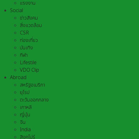
แรงงาน
Social
ข่าวสังคม
สิ่งแวดล้อม
CSR
ท่องเที่ยว
บันเทิง
กีฬา
Lifestile
VDO Clip
Abroad
สหรัฐอเมริกา
ยุโรป
ตะวันออกกลาง
เกาหลี
ญี่ปุ่น
จีน
India
สิงคโปร์