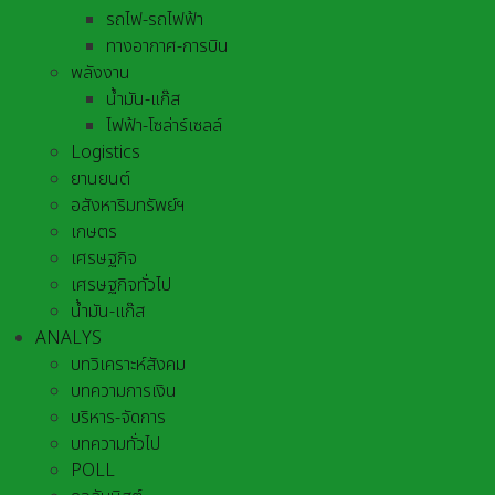
รถไฟ-รถไฟฟ้า
ทางอากาศ-การบิน
พลังงาน
น้ำมัน-แก๊ส
ไฟฟ้า-โซล่าร์เซลล์
Logistics
ยานยนต์
อสังหาริมทรัพย์ฯ
เกษตร
เศรษฐกิจ
เศรษฐกิจทั่วไป
น้ำมัน-แก๊ส
ANALYS
บทวิเคราะห์สังคม
บทความการเงิน
บริหาร-จัดการ
บทความทั่วไป
POLL