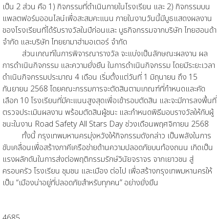
เป็น 2 ส่วน คือ 1) กิจกรรมที่ดำเนินภายในโรงเรียน และ 2) กิจกรรมบน
แพลตฟอร์มออนไลน์เพื่อสะสมคะแนน ภายในงานวันนี้มีบูธแสดงผลงาน
ของโรงเรียนที่ได้รับรางวัลในปีก่อนและ บูธกิจกรรมจากบริษัท ไทยฮอนด้า
จำกัด และบริษัท ไทยยามาฮ่ามอเตอร์ จำกัด
ส่วนเกณฑ์ในการพิจารณารางวัล จะแบ่งเป็นลักษณะผลงาน ผล
การดำเนินกิจกรรม และความยั่งยืน ในการดำเนินกิจกรรม โดยมีระยะเวลา
ดำเนินกิจกรรมประมาณ 4 เดือน เริ่มตั้งแต่วันที่ 1 มิถุนายน ถึง 15
กันยายน 2568 โดยคณะกรรมการจะตัดสินตามเกณฑ์ที่กำหนดและคัด
เลือก 10 โรงเรียนที่มีคะแนนสูงสุดเพื่อเข้ารอบตัดสิน และจะมีการลงพื้นที่
ตรวจประเมินผลงาน พร้อมตัดสินผู้ชนะ และกำหนดพิธีมอบรางวัลให้กับผู้
ชนะในงาน Road Safety All Stars Day ช่วงเดือนพฤศจิกายน 2568
ทั้งนี้ กรุงเทพมหานครมุ่งหวังให้กิจกรรมดังกล่าว เป็นพลังในการ
ขับเคลื่อนเพื่อสร้างภาคีเครือข่ายด้านความปลอดภัยบนท้องถนน เกิดเป็น
แรงผลักดันในการส่งต่อพฤติกรรมรักษ์วินัยจราจร จากเยาวชน สู่
ครอบครัว โรงเรียน ชุมชน และเมือง ต่อไป เพื่อสร้างกรุงเทพมหานครให้
เป็น “เมืองน่าอยู่ที่ปลอดภัยสำหรับทุกคน” อย่างยั่งยืน
4685