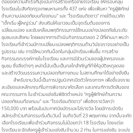
ต่อยอดความสำเร็จที่มุ่งเน้นการสร้างเครือข่ายโรงเรียน ให้ครอบคลุม
โรงเรียนในสังกัดกรุงเทพมหานครทั้ง 437 แห่ง เพื่อเฟ้นหา “ครูผู้พิทักษ์
ด้านความปลอดภัยบนท้องถนน” และ “โรงเรียนติดดาว” ภายใต้แนวคิด
“เด็กเริ่ม ผู้ใหญ่ร่วม” ส่งเสริมให้เยาวชนเป็นจุดเริ่มต้นของการ
เปลี่ยนแปลง และขับเคลื่อนพฤติกรรมการใช้ถนนอย่างปลอดภัยในระดับ
ชุมชนและสังคม โดยผลจากการดำเนินกิจกรรมตลอด 2 ปีที่ผ่านมา พบว่า
โรงเรียนที่เข้าร่วมมีการเปลี่ยนแปลงพฤติกรรมด้านวินัยจราจรอย่างเป็น
รูปธรรม เช่น การใช้หมวกกันน็อกในกลุ่มนักเรียนเพิ่มขึ้น การสร้าง
กิจกรรมรณรงค์ภายในโรงเรียน และการมีส่วนร่วมของผู้ปกครองและ
ชุมชน ซึ่งสิ่งต่างๆ เหล่านี้นับเป็นเป็นกลไกสำคัญที่ทำให้อุบัติเหตุลดลง
และสร้างวัฒนธรรมความปลอดภัยทางถนน ในสถานศึกษาได้อย่างยั่งยืน
สำหรับงานวันนี้เป็นการปฐมนิเทศเปิดตัวโครงการฯ เพื่อชี้แจงราย
ละเอียดและหลักเกณฑ์ในการพิจารณาคัดเลือก และเกณฑ์การตัดสินของ
คณะกรรมการ ในเข้าร่วมแข่งขันพิชิตตำแหน่ง “ครูผู้พิทักษ์ด้านความ
ปลอดภัยบนท้องถนน” และ “โรงเรียนติดดาว” เพื่อชิงรางวัลกว่า
150,000 บาท พร้อมใบประกาศนียบัตรและโล่รางวัล โดยมีการเปิดรับ
สมัครเข้าร่วมกิจกรรมเริ่มต้นวันนี้ จนถึงวันที่ 23 พฤษภาคม จากนั้นจะคัด
เลือกโรงเรียนเพื่อเข้าร่วมกิจกรรมไม่น้อยกว่า 18 โรงเรียน โดยแต่ละ
โรงเรียนจะจัดส่งครูผู้เข้าร่วมแข่งขันจำนวน 2 ท่าน ในการแข่งขัน จะแบ่ง