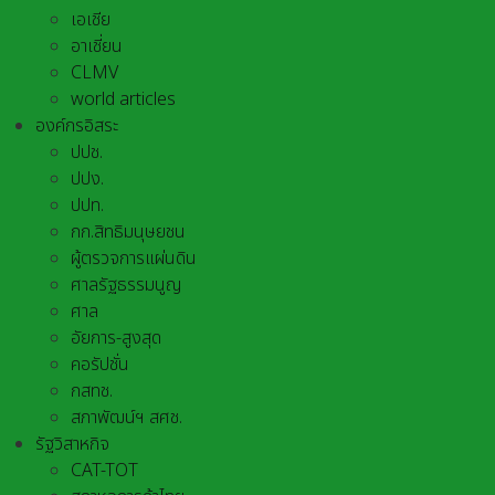
เอเชีย
อาเชี่ยน
CLMV
world articles
องค์กรอิสระ
ปปช.
ปปง.
ปปท.
กก.สิทธิมนุษยชน
ผู้ตรวจการแผ่นดิน
ศาลรัฐธรรมนูญ
ศาล
อัยการ-สูงสุด
คอรัปชั่น
กสทช.
สภาพัฒน์ฯ สศช.
รัฐวิสาหกิจ
CAT-TOT