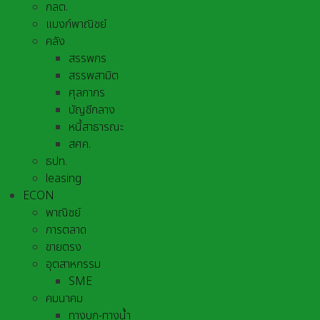
กลต.
แบงก์พาณิชย์
คลัง
สรรพกร
สรรพสามิต
ศุลกากร
บัญชีกลาง
หนี้สาธารณะ
สศค.
ธปท.
leasing
ECON
พาณิชย์
การตลาด
ขายตรง
อุตสาหกรรม
SME
คมนาคม
ทางบก-ทางน้ำ