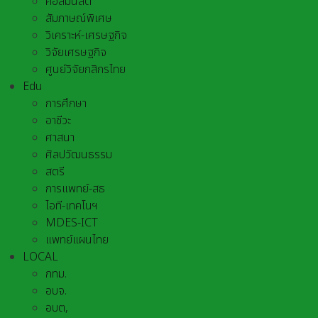
คอลัมนิสต์
สัมภาษณ์พิเศษ
วิเคราะห์-เศรษฐกิจ
วิจัยเศรษฐกิจ
ศูนย์วิจัยกสิกรไทย
Edu
การศึกษา
อาชีวะ
ศาสนา
ศิลปวัฒนธรรม
สตรี
การแพทย์-สธ
ไอที-เทคโนฯ
MDES-ICT
แพทย์แผนไทย
LOCAL
กทม.
อบจ.
อบต,