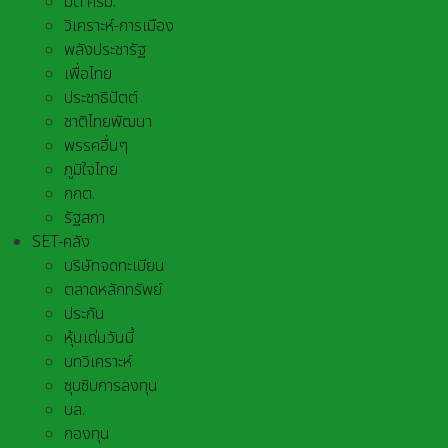
มติ ครม.
วิเคราะห์-การเมือง
พลังประชารัฐ
เพื่อไทย
ประชาธิปัตต์
ชาติไทยพัฒนา
พรรคอื่นๆ
ภูมิใจไทย
กกต.
รัฐสภา
SET-คลัง
บริษัทจดทะเบียน
ตลาดหลักทรัพย์
ประกัน
หุ้นเด่นวันนี้
บทวิเคราะห์
ซุบซิบการลงทุน
บล.
กองทุน