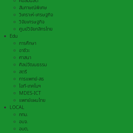
คอลัมนิสต์
สัมภาษณ์พิเศษ
วิเคราะห์-เศรษฐกิจ
วิจัยเศรษฐกิจ
ศูนย์วิจัยกสิกรไทย
Edu
การศึกษา
อาชีวะ
ศาสนา
ศิลปวัฒนธรรม
สตรี
การแพทย์-สธ
ไอที-เทคโนฯ
MDES-ICT
แพทย์แผนไทย
LOCAL
กทม.
อบจ.
อบต,