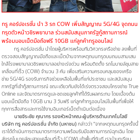
ทรู คอร์ปอเรชั่น นำ 3 รถ COW เพิ่มสัญญาณ 5G/4G จุดถนน
ทรุดตัวหน้าวชิรพยาบาล ร่วมสนับสนุนภาครัฐกู้สถานการณ์
พร้อมมอบเน็ตมือถือฟรี 10GB แก่ลูกค้าทรูออนไลน์
ทรู คอร์ปอเรชั่น นำโดยผู้บริหารพร้อมทีมวิศวกรเครือข่าย ลงพื้นที่
ตรวจสอบสัญญาณมือถือและเน็ตบ้านจากเหตุถนนทรุดบนถนนสามเสน
ใกล้โรงพยาบาลวชิรพยาบาลอย่างเร่งด่วน พร้อมติดตั้ง รถโมบายล์ชุมสาย
เคลื่อนที่เร็ว (COW) จำนวน 3 คัน เพื่อเสริมความครอบคลุมของเครือ
ข่าย 5G/4G รองรับภารกิจช่วยเหลือในพื้นที่แก่ประชาชน และสนับสนุน
ภาครัฐที่เข้ากู้สถานการณ์ ขณะเดียวกันยังได้เร่งตรวจสอบโครงข่าย True
Online และจัดมาตรการดูแล-ชดเชยลูกค้าที่ได้รับผลกระทบ โดยเบื้องต้น
มอบเน็ตมือถือ 10GB นาน 3 วันฟรี แก่ลูกค้าทรูออนไลน์ในพื้นที่เพื่อให้
ทุกการสื่อสารและการใช้งานอินเทอร์เน็ตดำเนินต่อเนื่อง
นายจิระชัย คุณากร รองหัวหน้าคณะผู้บริหารด้านเทคโนโลยี
บริษัท ทรู คอร์ปอเรชั่น จำกัด (มหาชน)
กล่าวว่า “จากเหตุถนนทรุดครั้งนี้
เราได้ดำเนินการตามมาตรการความพร้อมรับมือสถานการณ์ฉุกเฉิน โดย
ส่งรถโมบายล์ชุมสายเคลื่อนที่เร็ว (COW) เข้าพื้นที่ทันที เรานำบทเรียน