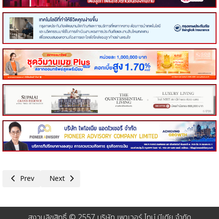
Previous article: ทรู คอร์ปอเรชั่นร่วมกับ กสทช. ลงพื้นที่ถนนทรุดหน้าวช
Next article: ทรู คอร์ปอเรชั่นหนุนภาครัฐและ ปภ. เดินหน้าพั
Prev
Next
สงวนลิขสิทธิ์ © 2557 บริษัท เพาเวอร์ ไทม์ มีเดีย จำกัด