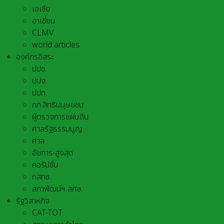
เอเชีย
อาเชี่ยน
CLMV
world articles
องค์กรอิสระ
ปปช.
ปปง.
ปปท.
กก.สิทธิมนุษยชน
ผู้ตรวจการแผ่นดิน
ศาลรัฐธรรมนูญ
ศาล
อัยการ-สูงสุด
คอรัปชั่น
กสทช.
สภาพัฒน์ฯ สศช.
รัฐวิสาหกิจ
CAT-TOT