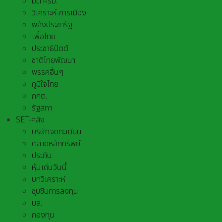
มติ ครม.
วิเคราะห์-การเมือง
พลังประชารัฐ
เพื่อไทย
ประชาธิปัตต์
ชาติไทยพัฒนา
พรรคอื่นๆ
ภูมิใจไทย
กกต.
รัฐสภา
SET-คลัง
บริษัทจดทะเบียน
ตลาดหลักทรัพย์
ประกัน
หุ้นเด่นวันนี้
บทวิเคราะห์
ซุบซิบการลงทุน
บล.
กองทุน