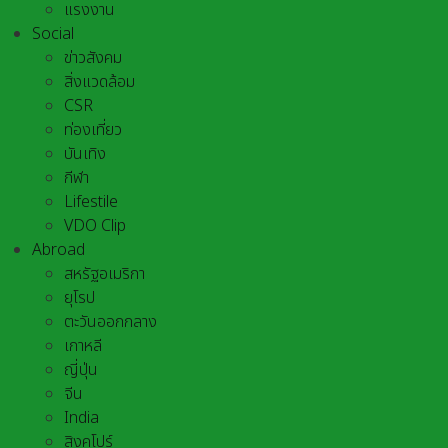
แรงงาน
Social
ข่าวสังคม
สิ่งแวดล้อม
CSR
ท่องเที่ยว
บันเทิง
กีฬา
Lifestile
VDO Clip
Abroad
สหรัฐอเมริกา
ยุโรป
ตะวันออกกลาง
เกาหลี
ญี่ปุ่น
จีน
India
สิงคโปร์