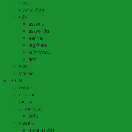
กลต.
แบงก์พาณิชย์
คลัง
สรรพกร
สรรพสามิต
ศุลกากร
บัญชีกลาง
หนี้สาธารณะ
สศค.
ธปท.
leasing
ECON
พาณิชย์
การตลาด
ขายตรง
อุตสาหกรรม
SME
คมนาคม
ทางบก-ทางน้ำ