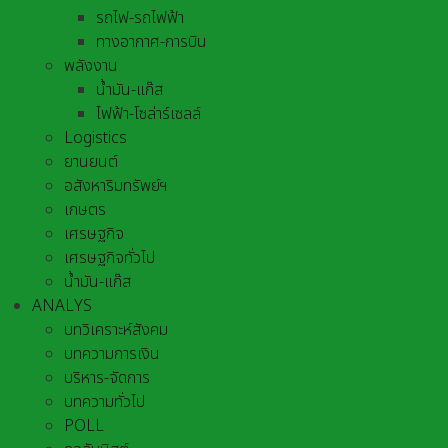
รถไฟ-รถไฟฟ้า
ทางอากาศ-การบิน
พลังงาน
น้ำมัน-แก๊ส
ไฟฟ้า-โซล่าร์เซลล์
Logistics
ยานยนต์
อสังหาริมทรัพย์ฯ
เกษตร
เศรษฐกิจ
เศรษฐกิจทั่วไป
น้ำมัน-แก๊ส
ANALYS
บทวิเคราะห์สังคม
บทความการเงิน
บริหาร-จัดการ
บทความทั่วไป
POLL