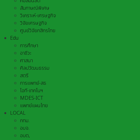
คอลัมนิสต์
สัมภาษณ์พิเศษ
วิเคราะห์-เศรษฐกิจ
วิจัยเศรษฐกิจ
ศูนย์วิจัยกสิกรไทย
Edu
การศึกษา
อาชีวะ
ศาสนา
ศิลปวัฒนธรรม
สตรี
การแพทย์-สธ
ไอที-เทคโนฯ
MDES-ICT
แพทย์แผนไทย
LOCAL
กทม.
อบจ.
อบต,