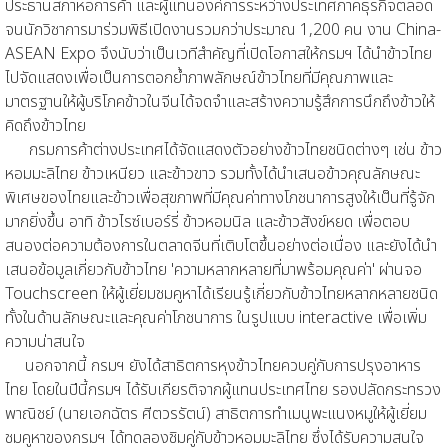
ประธานสภาหอการค้า และผู้แทนองค์การระหว่างประเทศภาคธุรกิจตลอด
จนนักวิชาการมาร่วมพิธีเปิดงานรวมกว่าประมาณ 1,200 คน งาน China
-
ASEAN Expo
จึงนับว่าเป็นเวทีสำคัญที่เปิดโอกาสให้กรมฯ ได้นำข้าวไทย
ไปจัดแสดงเพื่อเป็นการตอกย้ำภาพลักษณ์ข้าวไทยที่มีคุณภาพและ
มาตรฐานให้ผู้บริโภคข้าวในจีนได้จดจำและสร้างความรู้สึกการนึกถึงข้าวให้
คิดถึงข้าวไทย
กรมการค้าต่างประเทศได้จัดแสดงตัวอย่างข้าวไทยชนิดต่างๆ เช่น ข้าว
หอมมะลิไทย ข้าวเหนียว และข้าวขาว รวมทั้งได้นำเสนอข้าวคุณลักษณะ
พิเศษของไทยและข้าวเพื่อสุขภาพที่มีคุณค่าทางโภชนาการสูงให้เป็นที่รู้จัก
มากยิ่งขึ้น อาทิ ข้าวไรซ์เบอร์รี่ ข้าวหอมนิล และข้าวสังข์หยด เพื่อตอบ
สนองต่อความต้องการในตลาดจีนที่เติบโตขึ้นอย่างต่อเนื่อง และยังได้นำ
เสนอข้อมูลเกี่ยวกับข้าวไทย
'
ความหลากหลายที่มาพร้อมคุณค่า
'
ผ่านจอ
Touchscreen ให้ผู้เยี่ยมชมคูหาได้เรียนรู้เกี่ยวกับข้าวไทยหลากหลายชนิด
ทั้งในด้านลักษณะและคุณค่าโภชนาการ ในรูปแบบ interactive เพื่อเพิ่ม
ความน่าสนใจ
นอกจากนี้ กรมฯ ยังได้สาธิตการหุงข้าวไทยควบคู่กับการปรุงอาหาร
ไทย โดยในปีนี้กรมฯ ได้รับเกียรติจากผู้แทนประเทศไทย รองปลัดกระทรวง
พาณิชย์ (นายเอกฉัตร ศีตวรรัตน์) สาธิตการทำเมนูพะแนงหมูให้ผู้เยี่ยม
ชมคูหาของกรมฯ ได้ทดลองชิมคู่กับข้าวหอมมะลิไทย ซึ่งได้รับความสนใจ