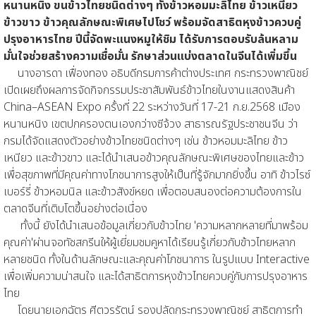
หนานหนิง ขนข้าวไทยชนิดต่างๆ ทั้งข้าวหอมมะลิไทย ข้าวเหนียว
ข้าวขาว ข้าวคุณลักษณะพิเศษไปโชว์ พร้อมจัดสาธิตหุงข้าวควบคู่
ปรุงอาหารไทย ปีนี้จัดพะแนงหมูให้ชิม ได้รับการตอบรับล้นหลาม
มั่นใจช่วยสร้างความเชื่อมั่น รักษาส่วนแบ่งตลาดในจีนได้เพิ่มขึ้น
นางอารดา เฟื่องทอง อธิบดีกรมการค้าต่างประเทศ กระทรวงพาณิชย์
เปิดเผยถึงผลการจัดกิจกรรมประชาสัมพันธ์ข้าวไทยในงานแสดงสินค้า
China–ASEAN Expo ครั้งที่ 22 ระหว่างวันที่ 17-21 ก.ย.2568 เมือง
หนานหนิง เขตปกครองตนเองกว่างซีจ้วง สาธารณรัฐประชาชนจีน ว่า
กรมได้จัดแสดงตัวอย่างข้าวไทยชนิดต่างๆ เช่น ข้าวหอมมะลิไทย ข้าว
เหนียว และข้าวขาว และได้นำเสนอข้าวคุณลักษณะพิเศษของไทยและข้าว
เพื่อสุขภาพที่มีคุณค่าทางโภชนาการสูงให้เป็นที่รู้จักมากยิ่งขึ้น อาทิ ข้าวไรซ์
เบอร์รี่ ข้าวหอมนิล และข้าวสังข์หยด เพื่อตอบสนองต่อความต้องการใน
ตลาดจีนที่เติบโตขึ้นอย่างต่อเนื่อง
ทั้งนี้ ยังได้นำเสนอข้อมูลเกี่ยวกับข้าวไทย 'ความหลากหลายที่มาพร้อม
คุณค่า'ผ่านจอทัชสกรีนให้ผู้เยี่ยมชมคูหาได้เรียนรู้เกี่ยวกับข้าวไทยหลาก
หลายชนิด ทั้งในด้านลักษณะและคุณค่าโภชนาการ ในรูปแบบ Interactive
เพื่อเพิ่มความน่าสนใจ และได้สาธิตการหุงข้าวไทยควบคู่กับการปรุงอาหาร
ไทย
โดยนายเอกฉัตร ศีตวรรัตน์ รองปลัดกระทรวงพาณิชย์ สาธิตการทำ