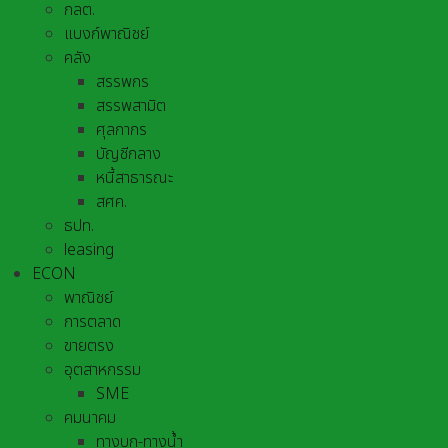
กลต.
แบงก์พาณิชย์
คลัง
สรรพกร
สรรพสามิต
ศุลกากร
บัญชีกลาง
หนี้สาธารณะ
สศค.
ธปท.
leasing
ECON
พาณิชย์
การตลาด
ขายตรง
อุตสาหกรรม
SME
คมนาคม
ทางบก-ทางน้ำ