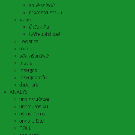
รถไฟ-รถไฟฟ้า
ทางอากาศ-การบิน
พลังงาน
น้ำมัน-แก๊ส
ไฟฟ้า-โซล่าร์เซลล์
Logistics
ยานยนต์
อสังหาริมทรัพย์ฯ
เกษตร
เศรษฐกิจ
เศรษฐกิจทั่วไป
น้ำมัน-แก๊ส
ANALYS
บทวิเคราะห์สังคม
บทความการเงิน
บริหาร-จัดการ
บทความทั่วไป
POLL