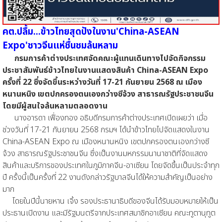
คต.ปลื้ม…ข้าวไทยสุดปังในงาน
'
China
-
ASEAN
Expo
'
ชาวจีนแห่ชื่นชมล้นหลาม
กรมการค้าต่างประเทศจัดคณะผู้แทนเดินทางไปจัดกิจกรรม
ประชาสัมพันธ์ข้าวไทยในงานแสดงสินค้า China-
ASEAN Expo
ครั้งที่ 22 ซึ่งจัดขึ้นระหว่างวันที่ 17
-
21
กันยายน 2568 ณ เมือง
หนานหนิง เขตปกครองตนเองกว่างซีจ้วง สาธารณรัฐประชาชนจีน
โดยมีผู้สนใจล้นหลามตลอดงาน
นางอารดา เฟื่องทอง อธิบดีกรมการค้าต่างประเทศเปิดเผยว่า เมื่อ
ช่วงวันที่ 17
-
21
กันยายน 2568 กรมฯ ได้นำข้าวไทยไปจัดแสดงในงาน
China
-
ASEAN Expo
ณ เมืองหนานหนิง เขตปกครองตนเองกว่างซี
จ้วง สาธารณรัฐประชาชนจีน ซึ่งเป็นงานมหกรรมนานาชาติที่จัดแสดง
สินค้าและบริการของประเทศในภูมิภาคจีน
-
อาเซียน โดยจัดขึ้นเป็นประจำทุก
ปี ครั้งนี้เป็นครั้งที่ 22 งานดังกล่าวรัฐบาลจีนได้ให้ความสำคัญเป็นอย่าง
มาก
โดยในปีนี้นายหาน เจิ้ง รองประธานาธิบดีของจีนได้รับมอบหมายให้เป็น
ประธานเปิดงาน และมีรัฐมนตรีจากประเทศสมาชิกอาเซียน คณะทูตานุทูต