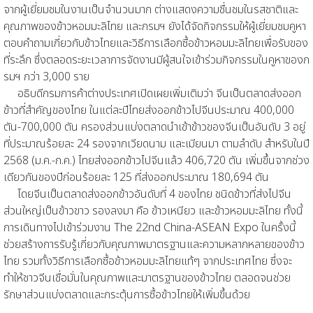
จากผู้เยี่ยมชมในงานเป็นจำนวนมาก ต่างแสดงความชื่นชมในรสชาติและ
คุณภาพของข้าวหอมมะลิไทย และกรมฯ ยังได้จัดกิจกรรมให้ผู้เยี่ยมชมคูหา
ตอบคำถามเกี่ยวกับข้าวไทยและวิธีการเลือกซื้อข้าวหอมมะลิไทยเพื่อรับของ
ที่ระลึก ซึ่งตลอดระยะเวลาการจัดงานมีผู้สนใจเข้าร่วมกิจกรรมในคูหาของก
รมฯ กว่า 3,000 ราย
อธิบดีกรมการค้าต่างประเทศเปิดเผยเพิ่มเติมว่า จีนเป็นตลาดส่งออก
ข้าวที่สำคัญของไทย ในแต่ละปีไทยส่งออกข้าวไปจีนประมาณ 400,000
ตัน-
700,000
ตัน ครองส่วนแบ่งตลาดนำเข้าข้าวของจีนเป็นอันดับ 3 อยู่
ที่ประมาณร้อยละ 24 รองจากเวียดนาม และเมียนมา ตามลำดับ สำหรับในปี
2568 (ม.ค.-
ก.ค.) ไทยส่งออกข้าวไปจีนแล้ว 406,720 ตัน เพิ่มขึ้นจากช่วง
เดียวกันของปีก่อนร้อยละ 125 ที่ส่งออกประมาณ 180,694 ตัน
โดยจีนเป็นตลาดส่งออกข้าวอันดับที่ 4 ของไทย ชนิดข้าวที่ส่งไปจีน
ส่วนใหญ่เป็นข้าวขาว รองลงมา คือ ข้าวเหนียว และข้าวหอมมะลิไทย ทั้งนี้
การเดินทางไปเข้าร่วมงาน The 22nd China-
ASEAN Expo
ในครั้งนี้
ช่วยสร้างการรับรู้เกี่ยวกับคุณภาพมาตรฐานและความหลากหลายของข้าว
ไทย รวมทั้งวิธีการเลือกซื้อข้าวหอมมะลิไทยแท้ๆ จากประเทศไทย ซึ่งจะ
ทำให้ชาวจีนเชื่อมั่นในคุณภาพและมาตรฐานของข้าวไทย ตลอดจนช่วย
รักษาส่วนแบ่งตลาดและกระตุ้นการซื้อข้าวไทยให้เพิ่มขึ้นด้วย