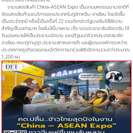
เหนียว และข้าวหอมมะลิไทย
งานแสดงสินค้า China–ASEAN Expo เป็นงานมหกรรมนานาชาติที่
จัดแสดงสินค้าและบริการของประเทศในภูมิภาคจีน–อาเซียน โดยจัดขึ้น
เป็นประจำทุกปี ครั้งนี้เป็นครั้งที่ 22 งานดังกล่าวรัฐบาลจีนได้ให้ความ
สำคัญเป็นอย่างมาก โดยในปีนี้นายหาน เจิ้ง รองประธานาธิบดีของจีน ได้
รับมอบหมายให้เป็นประธานเปิดงาน และมีรัฐมนตรีจากประเทศสมาชิก
อาเซียน คณะทูตานุทูต ประธานสภาหอการค้า และผู้แทนองค์การระหว่าง
ประเทศภาคธุรกิจตลอดจนนักวิชาการมาร่วมพิธีเปิดงานรวมกว่าประมาณ
1,200 คน