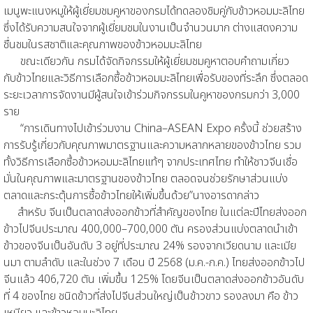
เมนูพะแนงหมูให้ผู้เยี่ยมชมคูหาของกรมได้ทดลองชิมคู่กับข้าวหอมมะลิไทย
ซึ่งได้รับความสนใจจากผู้เยี่ยมชมในงานเป็นจำนวนมาก ต่างแสดงความ
ชื่นชมในรสชาติและคุณภาพของข้าวหอมมะลิไทย
ขณะเดียวกัน กรมได้จัดกิจกรรมให้ผู้เยี่ยมชมคูหาตอบคำถามเกี่ยว
กับข้าวไทยและวิธีการเลือกซื้อข้าวหอมมะลิไทยเพื่อรับของที่ระลึก ซึ่งตลอด
ระยะเวลาการจัดงานมีผู้สนใจเข้าร่วมกิจกรรมในคูหาของกรมกว่า 3,000
ราย
“การเดินทางไปเข้าร่วมงาน China–ASEAN Expo ครั้งนี้ ช่วยสร้าง
การรับรู้เกี่ยวกับคุณภาพมาตรฐานและความหลากหลายของข้าวไทย รวม
ทั้งวิธีการเลือกซื้อข้าวหอมมะลิไทยแท้ๆ จากประเทศไทย ทำให้ชาวจีนเชื่อ
มั่นในคุณภาพและมาตรฐานของข้าวไทย ตลอดจนช่วยรักษาส่วนแบ่ง
ตลาดและกระตุ้นการซื้อข้าวไทยให้เพิ่มขึ้นด้วย”นางอารดากล่าว
สำหรับ จีนเป็นตลาดส่งออกข้าวที่สำคัญของไทย ในแต่ละปีไทยส่งออก
ข้าวไปจีนประมาณ 400,000–700,000 ตัน ครองส่วนแบ่งตลาดนำเข้า
ข้าวของจีนเป็นอันดับ 3 อยู่ที่ประมาณ 24% รองจากเวียดนาม และเมีย
นมา ตามลำดับ และในช่วง 7 เดือน ปี 2568 (ม.ค.-ก.ค.) ไทยส่งออกข้าวไป
จีนแล้ว 406,720 ตัน เพิ่มขึ้น 125% โดยจีนเป็นตลาดส่งออกข้าวอันดับ
ที่ 4 ของไทย ชนิดข้าวที่ส่งไปจีนส่วนใหญ่เป็นข้าวขาว รองลงมา คือ ข้าว