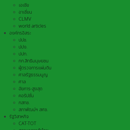
เอเชีย
อาเชี่ยน
CLMV
world articles
องค์กรอิสระ
ปปช.
ปปง.
ปปท.
กก.สิทธิมนุษยชน
ผู้ตรวจการแผ่นดิน
ศาลรัฐธรรมนูญ
ศาล
อัยการ-สูงสุด
คอรัปชั่น
กสทช.
สภาพัฒน์ฯ สศช.
รัฐวิสาหกิจ
CAT-TOT