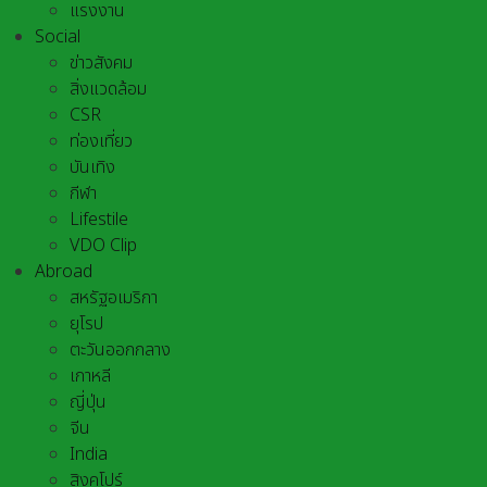
แรงงาน
Social
ข่าวสังคม
สิ่งแวดล้อม
CSR
ท่องเที่ยว
บันเทิง
กีฬา
Lifestile
VDO Clip
Abroad
สหรัฐอเมริกา
ยุโรป
ตะวันออกกลาง
เกาหลี
ญี่ปุ่น
จีน
India
สิงคโปร์