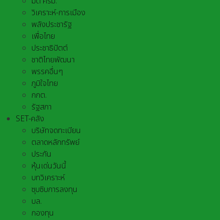
มติ ครม.
วิเคราะห์-การเมือง
พลังประชารัฐ
เพื่อไทย
ประชาธิปัตต์
ชาติไทยพัฒนา
พรรคอื่นๆ
ภูมิใจไทย
กกต.
รัฐสภา
SET-คลัง
บริษัทจดทะเบียน
ตลาดหลักทรัพย์
ประกัน
หุ้นเด่นวันนี้
บทวิเคราะห์
ซุบซิบการลงทุน
บล.
กองทุน