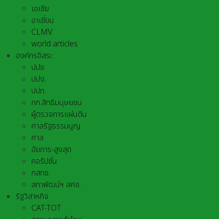
เอเชีย
อาเชี่ยน
CLMV
world articles
องค์กรอิสระ
ปปช.
ปปง.
ปปท.
กก.สิทธิมนุษยชน
ผู้ตรวจการแผ่นดิน
ศาลรัฐธรรมนูญ
ศาล
อัยการ-สูงสุด
คอรัปชั่น
กสทช.
สภาพัฒน์ฯ สศช.
รัฐวิสาหกิจ
CAT-TOT