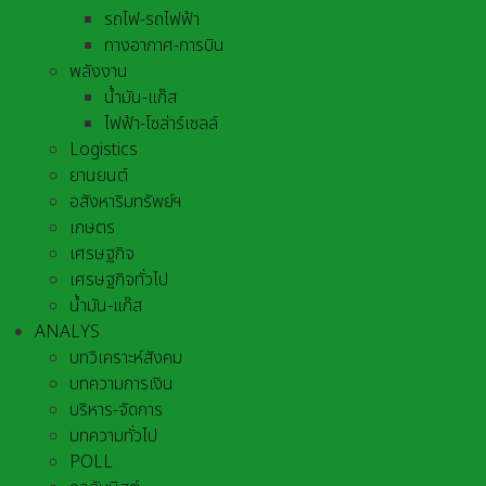
รถไฟ-รถไฟฟ้า
ทางอากาศ-การบิน
พลังงาน
น้ำมัน-แก๊ส
ไฟฟ้า-โซล่าร์เซลล์
Logistics
ยานยนต์
อสังหาริมทรัพย์ฯ
เกษตร
เศรษฐกิจ
เศรษฐกิจทั่วไป
น้ำมัน-แก๊ส
ANALYS
บทวิเคราะห์สังคม
บทความการเงิน
บริหาร-จัดการ
บทความทั่วไป
POLL