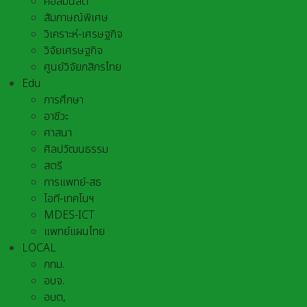
คอลัมนิสต์
สัมภาษณ์พิเศษ
วิเคราะห์-เศรษฐกิจ
วิจัยเศรษฐกิจ
ศูนย์วิจัยกสิกรไทย
Edu
การศึกษา
อาชีวะ
ศาสนา
ศิลปวัฒนธรรม
สตรี
การแพทย์-สธ
ไอที-เทคโนฯ
MDES-ICT
แพทย์แผนไทย
LOCAL
กทม.
อบจ.
อบต,