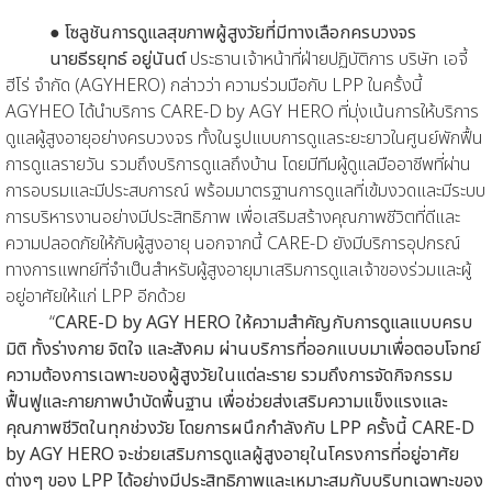
●
โซลูชันการดูแลสุขภาพผู้สูงวัยที่มีทางเลือกครบวงจร
นายธีรยุทธ์ อยู่นันต์
ประธานเจ้าหน้าที่ฝ่ายปฏิบัติการ บริษัท เอจี้
ฮีโร่ จำกัด (AGYHERO) กล่าวว่า ความร่วมมือกับ LPP ในครั้งนี้
AGYHEO ได้นำบริการ CARE-D by AGY HERO ที่มุ่งเน้นการให้บริการ
ดูแลผู้สูงอายุอย่างครบวงจร ทั้งในรูปแบบการดูแลระยะยาวในศูนย์พักฟื้น
การดูแลรายวัน รวมถึงบริการดูแลถึงบ้าน โดยมีทีมผู้ดูแลมืออาชีพที่ผ่าน
การอบรมและมีประสบการณ์ พร้อมมาตรฐานการดูแลที่เข้มงวดและมีระบบ
การบริหารงานอย่างมีประสิทธิภาพ เพื่อเสริมสร้างคุณภาพชีวิตที่ดีและ
ความปลอดภัยให้กับผู้สูงอายุ นอกจากนี้ CARE-D ยังมีบริการอุปกรณ์
ทางการแพทย์ที่จำเป็นสำหรับผู้สูงอายุมาเสริมการดูแลเจ้าของร่วมและผู้
อยู่อาศัยให้แก่ LPP อีกด้วย
“
CARE-D by AGY HERO ให้ความสำคัญกับการดูแลแบบครบ
มิติ ทั้งร่างกาย จิตใจ และสังคม ผ่านบริการที่ออกแบบมาเพื่อตอบโจทย์
ความต้องการเฉพาะของผู้สูงวัยในแต่ละราย รวมถึงการจัดกิจกรรม
ฟื้นฟูและกายภาพบำบัดพื้นฐาน เพื่อช่วยส่งเสริมความแข็งแรงและ
คุณภาพชีวิตในทุกช่วงวัย โดยการผนึกกำลังกับ LPP ครั้งนี้ CARE-D
by AGY HERO จะช่วยเสริมการดูแลผู้สูงอายุในโครงการที่อยู่อาศัย
ต่างๆ ของ LPP ได้อย่างมีประสิทธิภาพและเหมาะสมกับบริบทเฉพาะของ