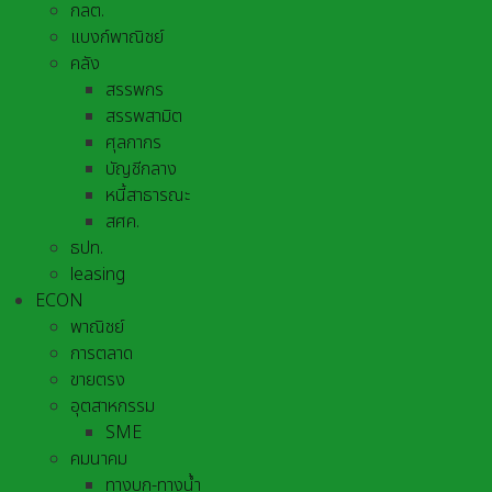
กลต.
แบงก์พาณิชย์
คลัง
สรรพกร
สรรพสามิต
ศุลกากร
บัญชีกลาง
หนี้สาธารณะ
สศค.
ธปท.
leasing
ECON
พาณิชย์
การตลาด
ขายตรง
อุตสาหกรรม
SME
คมนาคม
ทางบก-ทางน้ำ