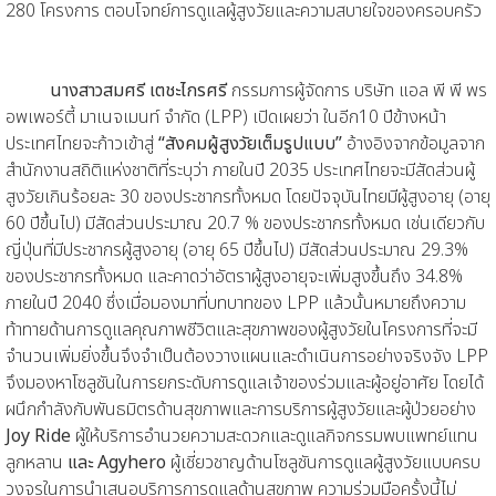
280 โครงการ ตอบโจทย์การดูแลผู้สูงวัยและความสบายใจของครอบครัว
นางสาวสมศรี เตชะไกรศรี
กรรมการผู้จัดการ บริษัท แอล พี พี พร
อพเพอร์ตี้ มาเนจเมนท์ จำกัด (LPP) เปิดเผยว่า ในอีก10 ปีข้างหน้า
ประเทศไทยจะก้าวเข้าสู่
“สังคมผู้สูงวัยเต็มรูปแบบ”
อ้างอิงจากข้อมูลจาก
สำนักงานสถิติแห่งชาติที่ระบุว่า ภายในปี 2035 ประเทศไทยจะมีสัดส่วนผู้
สูงวัยเกินร้อยละ 30 ของประชากรทั้งหมด โดยปัจจุบันไทยมีผู้สูงอายุ (อายุ
60 ปีขึ้นไป) มีสัดส่วนประมาณ 20.7 % ของประชากรทั้งหมด เช่นเดียวกับ
ญี่ปุ่นที่มีประชากรผู้สูงอายุ (อายุ 65 ปีขึ้นไป) มีสัดส่วนประมาณ 29.3%
ของประชากรทั้งหมด และคาดว่าอัตราผู้สูงอายุจะเพิ่มสูงขึ้นถึง 34.8%
ภายในปี 2040 ซึ่งเมื่อมองมาที่บทบาทของ LPP แล้วนั้นหมายถึงความ
ท้าทายด้านการดูแลคุณภาพชีวิตและสุขภาพของผู้สูงวัยในโครงการที่จะมี
จำนวนเพิ่มยิ่งขึ้นจึงจำเป็นต้องวางแผนและดำเนินการอย่างจริงจัง LPP
จึงมองหาโซลูชันในการยกระดับการดูแลเจ้าของร่วมและผู้อยู่อาศัย โดยได้
ผนึกกำลังกับพันธมิตรด้านสุขภาพและการบริการผู้สูงวัยและผู้ป่วยอย่าง
Joy Ride
ผู้ให้บริการอำนวยความสะดวกและดูแลกิจกรรมพบแพทย์แทน
ลูกหลาน
และ Agyhero
ผู้เชี่ยวชาญด้านโซลูชันการดูแลผู้สูงวัยแบบครบ
วงจรในการนำเสนอบริการการดูแลด้านสุขภาพ ความร่วมมือครั้งนี้ไม่