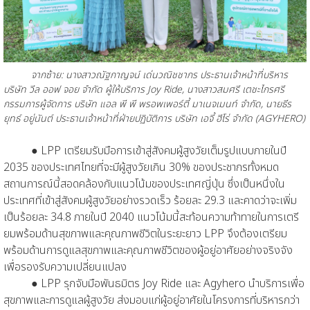
จากซ้าย:
นางสาวณัฐกาญจน์ เด่นวณิชชากร ประธานเจ้าหน้าที่บริหาร
บริษัท วีล ออฟ จอย จำกัด ผู้ให้บริการ Joy Ride, นางสาวสมศรี เตชะไกรศรี
กรรมการผู้จัดการ บริษัท แอล พี พี พรอพเพอร์ตี้ มาเนจเมนท์ จำกัด, นายธีร
ยุทธ์ อยู่นันต์ ประธานเจ้าหน้าที่ฝ่ายปฏิบัติการ บริษัท เอจี้ ฮีโร่ จำกัด (AGYHERO)
● LPP เตรียมรับมือการเข้าสู่สังคมผู้สูงวัยเต็มรูปแบบภายในปี
2035 ของประเทศไทยที่จะมีผู้สูงวัยเกิน 30% ของประชากรทั้งหมด
สถานการณ์นี้สอดคล้องกับแนวโน้มของประเทศญี่ปุ่น ซึ่งเป็นหนึ่งใน
ประเทศที่เข้าสู่สังคมผู้สูงวัยอย่างรวดเร็ว ร้อยละ 29.3 และคาดว่าจะเพิ่ม
เป็นร้อยละ 34.8 ภายในปี 2040 แนวโน้มนี้สะท้อนความท้าทายในการเตรี
ยมพร้อมด้านสุขภาพและคุณภาพชีวิตในระยะยาว LPP จึงต้องเตรียม
พร้อมด้านการดูแลสุขภาพและคุณภาพชีวิตของผู้อยู่อาศัยอย่างจริงจัง
เพื่อรองรับความเปลี่ยนแปลง
● LPP รุกจับมือพันธมิตร Joy Ride และ Agyhero นำบริการเพื่อ
สุขภาพและการดูแลผู้สูงวัย ส่งมอบแก่ผู้อยู่อาศัยในโครงการที่บริหารกว่า