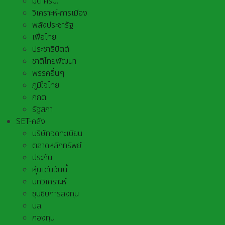
มติ ครม.
วิเคราะห์-การเมือง
พลังประชารัฐ
เพื่อไทย
ประชาธิปัตต์
ชาติไทยพัฒนา
พรรคอื่นๆ
ภูมิใจไทย
กกต.
รัฐสภา
SET-คลัง
บริษัทจดทะเบียน
ตลาดหลักทรัพย์
ประกัน
หุ้นเด่นวันนี้
บทวิเคราะห์
ซุบซิบการลงทุน
บล.
กองทุน