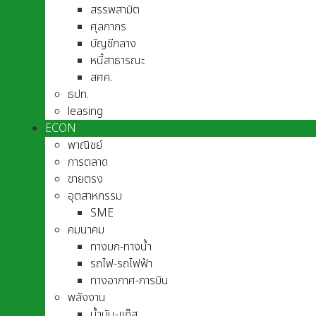
สรรพสามิต
ศุลกากร
บัญชีกลาง
หนี้สาธารณะ
สศค.
ธปท.
leasing
ECON
พาณิชย์
การตลาด
ขายตรง
อุตสาหกรรม
SME
คมนาคม
ทางบก-ทางน้ำ
รถไฟ-รถไฟฟ้า
ทางอากาศ-การบิน
พลังงาน
น้ำมัน-แก๊ส