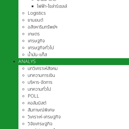
ไฟฟ้า-โซล่าร์เซลล์
Logistics
ยานยนต์
อสังหาริมทรัพย์ฯ
เกษตร
เศรษฐกิจ
เศรษฐกิจทั่วไป
น้ำมัน-แก๊ส
ANALYS
บทวิเคราะห์สังคม
บทความการเงิน
บริหาร-จัดการ
บทความทั่วไป
POLL
คอลัมนิสต์
สัมภาษณ์พิเศษ
วิเคราะห์-เศรษฐกิจ
วิจัยเศรษฐกิจ