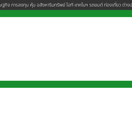
ษฐกิจ การลงทุน หุ้น อสังหาริมทรัพย์ ไอที-เทคโนฯ รถยนต์ ท่องเที่ยว ต่าง