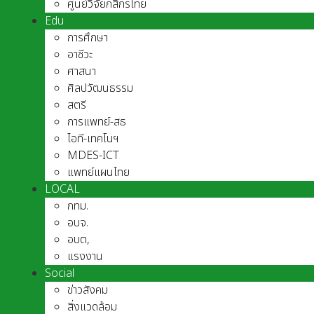
ศูนย์วิจัยกสิกรไทย
Edu
การศึกษา
อาชีวะ
ศาสนา
ศิลปวัฒนธรรม
สตรี
การแพทย์-สธ
ไอที-เทคโนฯ
MDES-ICT
แพทย์แผนไทย
LOCAL
กทม.
อบจ.
อบต,
แรงงาน
Social
ข่าวสังคม
สิ่งแวดล้อม