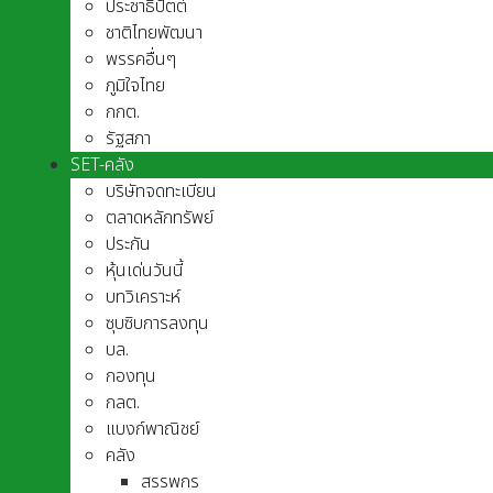
ประชาธิปัตต์
ชาติไทยพัฒนา
พรรคอื่นๆ
ภูมิใจไทย
กกต.
รัฐสภา
SET-คลัง
บริษัทจดทะเบียน
ตลาดหลักทรัพย์
ประกัน
หุ้นเด่นวันนี้
บทวิเคราะห์
ซุบซิบการลงทุน
บล.
กองทุน
กลต.
แบงก์พาณิชย์
คลัง
สรรพกร