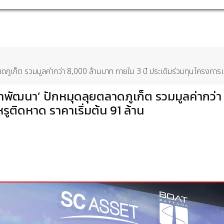
ดภูเก็ต รวมมูลค่ากว่า 8,000 ล้านบาท ภายใน 3 ปี ประเดิมร่วมทุนโครงการแรก 
บ๊ทพัฒนา’ ปักหมุดลุยตลาดภูเก็ต รวมมูลค่ากว่
หรูติดหาด ราคาเริ่มต้น 91 ล้าน