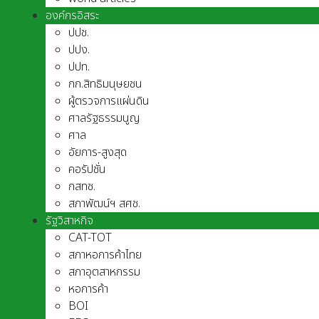
องค์กรอิสระ
ปปช.
ปปง.
ปปท.
กก.สิทธิมนุษยชน
ผู้ตรวจการแผ่นดิน
ศาลรัฐธรรมนูญ
ศาล
อัยการ-สูงสุด
คอรัปชั่น
กสทช.
สภาพัฒน์ฯ สศช.
รัฐวิสาหกิจ
CAT-TOT
สภาหอการค้าไทย
สภาอุตสาหกรรม
หอการค้า
BOI