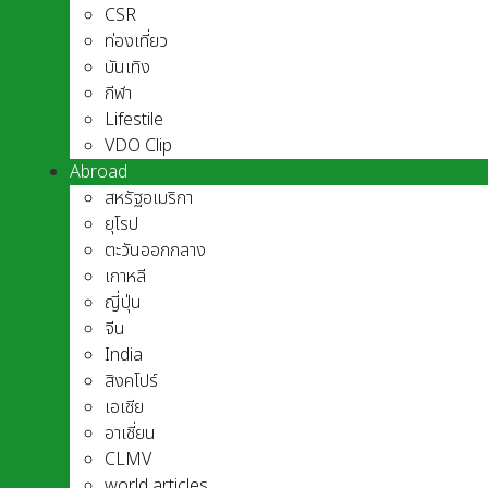
CSR
ท่องเที่ยว
บันเทิง
กีฬา
Lifestile
VDO Clip
Abroad
สหรัฐอเมริกา
ยุโรป
ตะวันออกกลาง
เกาหลี
ญี่ปุ่น
จีน
India
สิงคโปร์
เอเชีย
อาเชี่ยน
CLMV
world articles