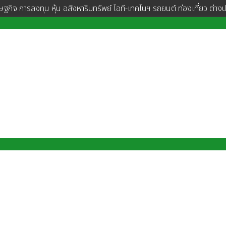
ษฐกิจ การลงทุน หุ้น อสังหาริมทรัพย์ ไอที-เทคโนฯ รถยนต์ ท่องเที่ยว ต่าง