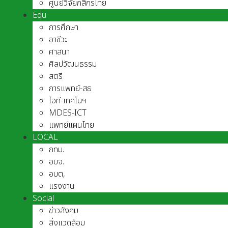
ศูนย์วิจัยกสิกรไทย
Edu
การศึกษา
อาชีวะ
ศาสนา
ศิลปวัฒนธรรม
สตรี
การแพทย์-สธ
ไอที-เทคโนฯ
MDES-ICT
แพทย์แผนไทย
LOCAL
กทม.
อบจ.
อบต,
แรงงาน
Social
ข่าวสังคม
สิ่งแวดล้อม