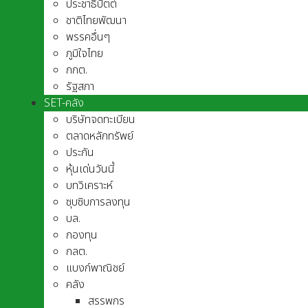
ประชาธิปัตต์
ชาติไทยพัฒนา
พรรคอื่นๆ
ภูมิใจไทย
กกต.
รัฐสภา
SET-คลัง
บริษัทจดทะเบียน
ตลาดหลักทรัพย์
ประกัน
หุ้นเด่นวันนี้
บทวิเคราะห์
ซุบซิบการลงทุน
บล.
กองทุน
กลต.
แบงก์พาณิชย์
คลัง
สรรพกร