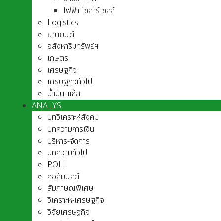
ไฟฟ้า-โซล่าร์เซลล์
Logistics
ยานยนต์
อสังหาริมทรัพย์ฯ
เกษตร
เศรษฐกิจ
เศรษฐกิจทั่วไป
น้ำมัน-แก๊ส
ANALYS
บทวิเคราะห์สังคม
บทความการเงิน
บริหาร-จัดการ
บทความทั่วไป
POLL
คอลัมนิสต์
สัมภาษณ์พิเศษ
วิเคราะห์-เศรษฐกิจ
วิจัยเศรษฐกิจ