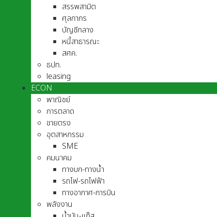
สรรพสามิต
ศุลกากร
บัญชีกลาง
หนี้สาธารณะ
สศค.
ธปท.
leasing
ECON
พาณิชย์
การตลาด
ขายตรง
อุตสาหกรรม
SME
คมนาคม
ทางบก-ทางน้ำ
รถไฟ-รถไฟฟ้า
ทางอากาศ-การบิน
พลังงาน
น้ำมัน-แก๊ส