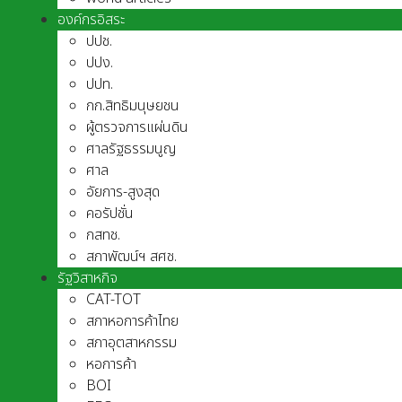
องค์กรอิสระ
ปปช.
ปปง.
ปปท.
กก.สิทธิมนุษยชน
ผู้ตรวจการแผ่นดิน
ศาลรัฐธรรมนูญ
ศาล
อัยการ-สูงสุด
คอรัปชั่น
กสทช.
สภาพัฒน์ฯ สศช.
รัฐวิสาหกิจ
CAT-TOT
สภาหอการค้าไทย
สภาอุตสาหกรรม
หอการค้า
BOI