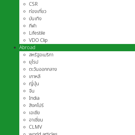
CSR
ท่องเที่ยว
บันเทิง
กีฬา
Lifestile
VDO Clip
Abroad
สหรัฐอเมริกา
ยุโรป
ตะวันออกกลาง
เกาหลี
ญี่ปุ่น
จีน
India
สิงคโปร์
เอเชีย
อาเชี่ยน
CLMV
world articles