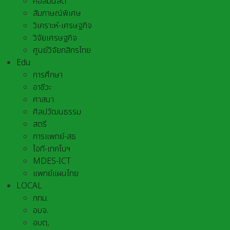
คอลัมนิสต์
สัมภาษณ์พิเศษ
วิเคราะห์-เศรษฐกิจ
วิจัยเศรษฐกิจ
ศูนย์วิจัยกสิกรไทย
Edu
การศึกษา
อาชีวะ
ศาสนา
ศิลปวัฒนธรรม
สตรี
การแพทย์-สธ
ไอที-เทคโนฯ
MDES-ICT
แพทย์แผนไทย
LOCAL
กทม.
อบจ.
อบต,