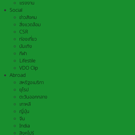
แรงงาน
Social
ข่าวสังคม
สิ่งแวดล้อม
CSR
ท่องเที่ยว
บันเทิง
กีฬา
Lifestile
VDO Clip
Abroad
สหรัฐอเมริกา
ยุโรป
ตะวันออกกลาง
เกาหลี
ญี่ปุ่น
จีน
India
สิงคโปร์