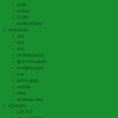
เอเชีย
อาเชี่ยน
CLMV
world articles
องค์กรอิสระ
ปปช.
ปปง.
ปปท.
กก.สิทธิมนุษยชน
ผู้ตรวจการแผ่นดิน
ศาลรัฐธรรมนูญ
ศาล
อัยการ-สูงสุด
คอรัปชั่น
กสทช.
สภาพัฒน์ฯ สศช.
รัฐวิสาหกิจ
CAT-TOT