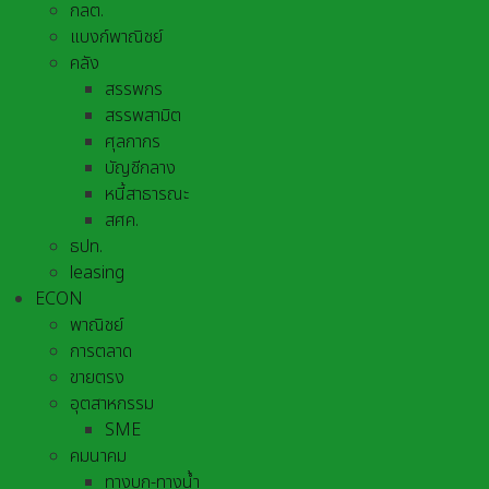
กลต.
แบงก์พาณิชย์
คลัง
สรรพกร
สรรพสามิต
ศุลกากร
บัญชีกลาง
หนี้สาธารณะ
สศค.
ธปท.
leasing
ECON
พาณิชย์
การตลาด
ขายตรง
อุตสาหกรรม
SME
คมนาคม
ทางบก-ทางน้ำ