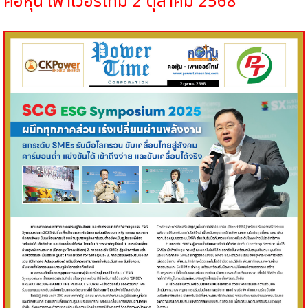
คอหุ้น
เพาเวอร์ไทม์
2
ตุลาคม
2568