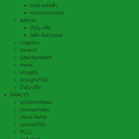
รถไฟ-รถไฟฟ้า
ทางอากาศ-การบิน
พลังงาน
น้ำมัน-แก๊ส
ไฟฟ้า-โซล่าร์เซลล์
Logistics
ยานยนต์
อสังหาริมทรัพย์ฯ
เกษตร
เศรษฐกิจ
เศรษฐกิจทั่วไป
น้ำมัน-แก๊ส
ANALYS
บทวิเคราะห์สังคม
บทความการเงิน
บริหาร-จัดการ
บทความทั่วไป
POLL