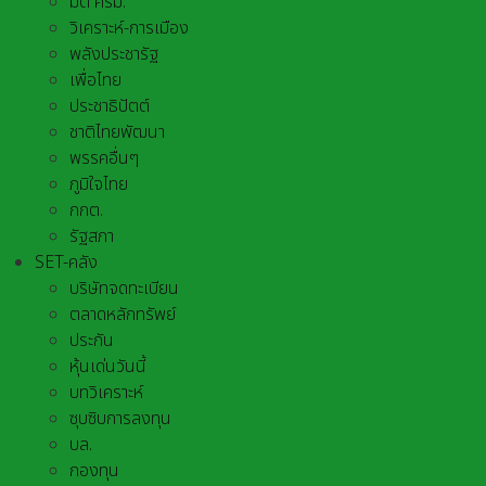
มติ ครม.
วิเคราะห์-การเมือง
พลังประชารัฐ
เพื่อไทย
ประชาธิปัตต์
ชาติไทยพัฒนา
พรรคอื่นๆ
ภูมิใจไทย
กกต.
รัฐสภา
SET-คลัง
บริษัทจดทะเบียน
ตลาดหลักทรัพย์
ประกัน
หุ้นเด่นวันนี้
บทวิเคราะห์
ซุบซิบการลงทุน
บล.
กองทุน