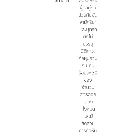
จุฑามาศ
สมรสหรือ
ผู้ที่อยู่กิน
ด้วยกันฉัน
สามีภริยา
และบุตรที่
ยังไม่
บรรลุ
นิติภาวะ
ถือหุ้นรวม
กันเกิน
ร้อยละ
30
ของ
จำนวน
สิทธิออก
เสียง
ทั้งหมด
และมี
สัดส่วน
การถือหุ้น