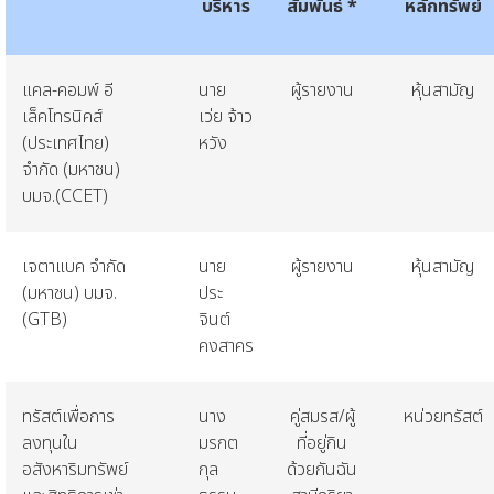
บริหาร
สัมพันธ์
*
หลักทรัพย์
แคล
-
คอมพ์
อี
นาย
ผู้รายงาน
หุ้นสามัญ
เล็คโทรนิคส์
เว่ย
จ้าว
(
ประเทศไทย
)
หวัง
จำกัด
(
มหาชน
)
บมจ
.(CCET)
เจตาแบค
จำกัด
นาย
ผู้รายงาน
หุ้นสามัญ
(
มหาชน
)
บมจ
.
ประ
(GTB)
จินต์
คงสาคร
ทรัสต์เพื่อการ
นาง
คู่สมรส
/
ผู้
หน่วยทรัสต์
ลงทุนใน
มรกต
ที่อยู่กิน
อสังหาริมทรัพย์
กุล
ด้วยกันฉัน