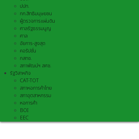
ปปท.
กก.สิทธิมนุษยชน
ผู้ตรวจการแผ่นดิน
ศาลรัฐธรรมนูญ
ศาล
อัยการ-สูงสุด
คอรัปชั่น
กสทช.
สภาพัฒน์ฯ สศช.
รัฐวิสาหกิจ
CAT-TOT
สภาหอการค้าไทย
สภาอุตสาหกรรม
หอการค้า
BOI
EEC