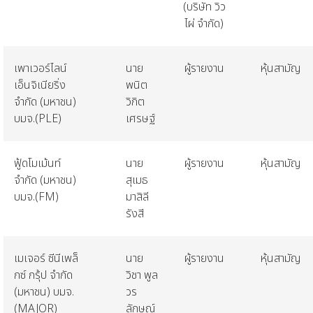
(
บริษัท
วิว
ไผ่
จำกัด
)
เพาเวอร์ไลน์
นาย
ผู้รายงาน
หุ้นสามัญ
เอ็นจิเนียริ่ง
พนิต
จำกัด
(
มหาชน
)
วิกิต
บมจ
.(PLE)
เศรษฐ์
ฟู้ดโมเม้นท์
นาย
ผู้รายงาน
หุ้นสามัญ
จำกัด
(
มหาชน
)
สุเมธ
บมจ
.(FM)
มาสิลี
รังสี
เมเจอร์
ซีนีเพล็
นาย
ผู้รายงาน
หุ้นสามัญ
กซ์
กรุ้ป
จำกัด
วิชา
พูล
(
มหาชน
)
บมจ
.
วร
(MAJOR)
ลักษณ์