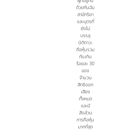
ผู้ที่อยู่กิน
ด้วยกันฉัน
สามีภริยา
และบุตรที่
ยังไม่
บรรลุ
นิติภาวะ
ถือหุ้นรวม
กันเกิน
ร้อยละ
30
ของ
จำนวน
สิทธิออก
เสียง
ทั้งหมด
และมี
สัดส่วน
การถือหุ้น
มากที่สุด