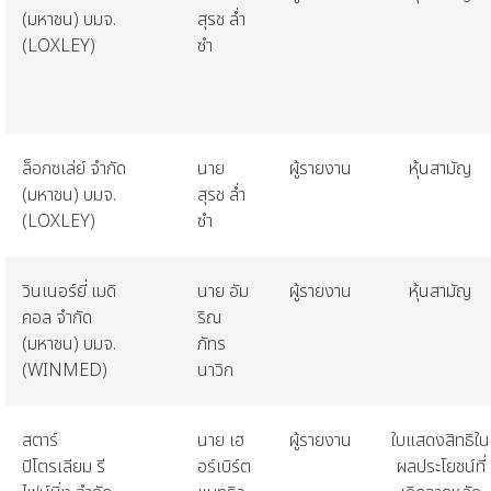
(
มหาชน
)
บมจ
.
สุรช
ล่ำ
(LOXLEY)
ซำ
ล็อกซเล่ย์
จำกัด
นาย
ผู้รายงาน
หุ้นสามัญ
(
มหาชน
)
บมจ
.
สุรช
ล่ำ
(LOXLEY)
ซำ
วินเนอร์ยี่
เมดิ
นาย
อัม
ผู้รายงาน
หุ้นสามัญ
คอล
จำกัด
ริณ
(
มหาชน
)
บมจ
.
ภัทร
(WINMED)
นาวิก
สตาร์
นาย
เฮ
ผู้รายงาน
ใบแสดงสิทธิใน
ปิโตรเลียม
รี
อร์เบิร์ต
ผลประโยชน์ที่