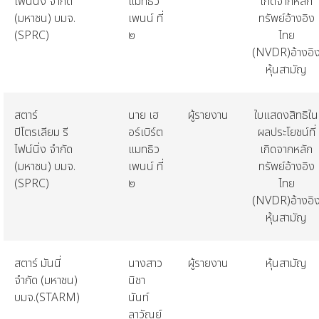
ไฟน์นิ่ง
จำกัด
แมทธิว
เกิดจากหลัก
(
มหาชน
)
บมจ
.
เพนน์
ที่
ทรัพย์อ้างอิง
(SPRC)
๒
ไทย
(NVDR)
อ้างอิ
หุ้นสามัญ
สตาร์
นาย
เฮ
ผู้รายงาน
ใบแสดงสิทธิใน
ปิโตรเลียม
รี
อร์เบิร์ต
ผลประโยชน์ที่
ไฟน์นิ่ง
จำกัด
แมทธิว
เกิดจากหลัก
(
มหาชน
)
บมจ
.
เพนน์
ที่
ทรัพย์อ้างอิง
(SPRC)
๒
ไทย
(NVDR)
อ้างอิ
หุ้นสามัญ
สตาร์
มันนี่
นางสาว
ผู้รายงาน
หุ้นสามัญ
จำกัด
(
มหาชน
)
นิชา
บมจ
.(STARM)
นันท์
ลาวัณย์