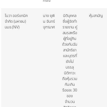
กรณ์
โนวา
ออร์แกนิค
นาง
ยุพิ
นิติบุคคล
หุ้นสามัญ
จำกัด
(
มหาชน
)
น
จันทร์
ซึ่งผู้จัดทำ
บมจ
.(NV)
จุฑามาศ
รายงาน
คู่
สมรสหรือ
ผู้ที่อยู่กิน
ด้วยกันฉัน
สามีภริยา
และบุตรที่
ยังไม่
บรรลุ
นิติภาวะ
ถือหุ้นรวม
กันเกิน
ร้อยละ
30
ของ
จำนวน