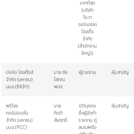
มากที่สุด
(
บริษัท
โนวา
ออร์แกนิค
โฮลดิ้ง
จำกัด
(
สำนักงาน
ใหญ่
))
บีเคไอ
โฮลดิ้งส์
นาย
ชัย
ผู้รายงาน
หุ้นสามัญ
จำกัด
(
มหาชน
)
โสภณ
บมจ
.(BKIH)
พนิช
พรีไซซ
นาย
นิติบุคคล
หุ้นสามัญ
คอร์ปอเรชั่น
กิตติ
ซึ่งผู้จัดทำ
จำกัด
(
มหาชน
)
สัมฤทธิ์
รายงาน
คู่
บมจ
.(PCC)
สมรสหรือ