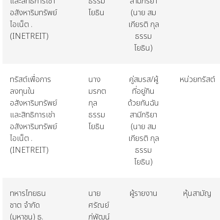
และสิทธิการเช่า
ธรรม
สามีภริยา
อสังหาริมทรัพย์
โยธิน
(
นาย
สม
ไอเน็ต
.
เกียรติ
กุล
(INETREIT)
ธรรม
โยธิน
)
ทรัสต์เพื่อการ
นาง
คู่สมรส
/
ผู้
หน่วยทรัสต์
ลงทุนใน
มรกต
ที่อยู่กิน
อสังหาริมทรัพย์
กุล
ด้วยกันฉัน
และสิทธิการเช่า
ธรรม
สามีภริยา
อสังหาริมทรัพย์
โยธิน
(
นาย
สม
ไอเน็ต
.
เกียรติ
กุล
(INETREIT)
ธรรม
โยธิน
)
ทหารไทยธน
นาย
ผู้รายงาน
หุ้นสามัญ
ชาต
จำกัด
ศรัณย์
(
มหาชน
)
ธ
.
ภู่พัฒน์