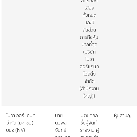
สิทธิออก
เสียง
ทั้งหมด
และมี
สัดส่วน
การถือหุ้น
มากที่สุด
(
บริษัท
โนวา
ออร์แกนิค
โฮลดิ้ง
จำกัด
(
สำนักงาน
ใหญ่
))
โนวา
ออร์แกนิค
นาย
นิติบุคคล
หุ้นสามัญ
จำกัด
(
มหาชน
)
นวพล
ซึ่งผู้จัดทำ
บมจ
.(NV)
จันทร์
รายงาน
คู่