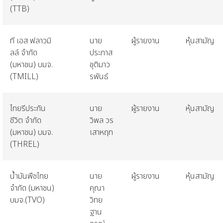
(TTB)
ที
เอส
ฟลาวมิ
นาย
ผู้รายงาน
หุ้นสามัญ
ลล์
จำกัด
ประภาส
(
มหาชน
)
บมจ
.
ชุติมาว
(TMILL)
รพันธ์
ไทยรีประกัน
นาย
ผู้รายงาน
หุ้นสามัญ
ชีวิต
จำกัด
วิพล
วร
(
มหาชน
)
บมจ
.
เสาหฤท
(THREL)
น้ำมันพืชไทย
นาย
ผู้รายงาน
หุ้นสามัญ
จำกัด
(
มหาชน
)
คุณา
บมจ
.(TVO)
วิทย
ฐาน