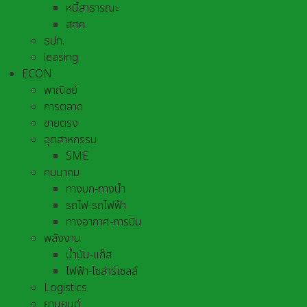
หนี้สาธารณะ
สศค.
ธปท.
leasing
ECON
พาณิชย์
การตลาด
ขายตรง
อุตสาหกรรม
SME
คมนาคม
ทางบก-ทางน้ำ
รถไฟ-รถไฟฟ้า
ทางอากาศ-การบิน
พลังงาน
น้ำมัน-แก๊ส
ไฟฟ้า-โซล่าร์เซลล์
Logistics
ยานยนต์