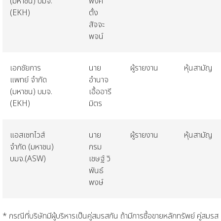
(
มหาชน
)
บมจ
.
พงศ์
(EKH)
ตั้ง
สัจจะ
พจน์
เอกชัยการ
นาย
ผู้รายงาน
หุ้นสามัญ
แพทย์
จำกัด
อำนาจ
(
มหาชน
)
บมจ
.
เอื้ออารี
(EKH)
มิตร
แอสเซทไวส์
นาย
ผู้รายงาน
หุ้นสามัญ
จำกัด
(
มหาชน
)
กรม
บมจ
.(ASW)
เชษฐ์
วิ
พันธ์
พงษ์
* กรณีที่บริษัทมีผู้บริหารเป็นคู่สมรสกัน ถ้ามีการซื้อขายหลักทรัพย์ คู่สมรส