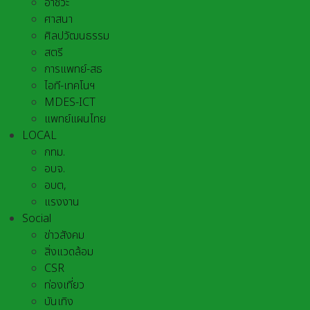
อาชีวะ
ศาสนา
ศิลปวัฒนธรรม
สตรี
การแพทย์-สธ
ไอที-เทคโนฯ
MDES-ICT
แพทย์แผนไทย
LOCAL
กทม.
อบจ.
อบต,
แรงงาน
Social
ข่าวสังคม
สิ่งแวดล้อม
CSR
ท่องเที่ยว
บันเทิง