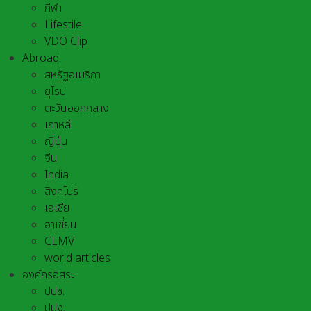
กีฬา
Lifestile
VDO Clip
Abroad
สหรัฐอเมริกา
ยุโรป
ตะวันออกกลาง
เกาหลี
ญี่ปุ่น
จีน
India
สิงคโปร์
เอเชีย
อาเชี่ยน
CLMV
world articles
องค์กรอิสระ
ปปช.
ปปง.