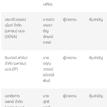
เสถียร
เสนาดีเวลลอป
นางสาว
ผู้รายงาน
หุ้นสามัญ
เม้นท์
จำกัด
เกษรา
(
มหาชน
)
บมจ
.
ธัญ
(SENA)
ลักษณ์
ภาคย์
อินเตอร์
ฟาร์มา
นาย
ผู้รายงาน
หุ้นสามัญ
จำกัด
(
มหาชน
)
ตฤณ
บมจ
.(IP)
วรรธน์
ธนิตนิธิ
พันธ์
เอกชัยการ
นาย
ผู้รายงาน
หุ้นสามัญ
แพทย์
จำกัด
สุทธิ