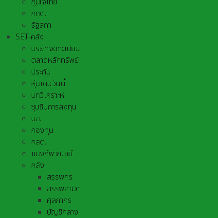
ภูมิใจไทย
กกต.
รัฐสภา
SET-คลัง
บริษัทจดทะเบียน
ตลาดหลักทรัพย์
ประกัน
หุ้นเด่นวันนี้
บทวิเคราะห์
ซุบซิบการลงทุน
บล.
กองทุน
กลต.
แบงก์พาณิชย์
คลัง
สรรพกร
สรรพสามิต
ศุลกากร
บัญชีกลาง