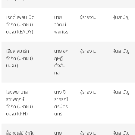
เรดดี้แพลนเน็ต
นาย
ผู้รายงาน
หุ้นสามัญ
จำกัด
(
มหาชน
)
วิวัฒน์
บมจ
.(READY)
พงศธร
เรียล
สมาร์ท
นาย
อุก
ผู้รายงาน
หุ้นสามัญ
จำกัด
(
มหาชน
)
ฤษฎ์
บมจ
.()
ตั้งสืบ
กุล
โรงพยาบาล
นาง
จิ
ผู้รายงาน
หุ้นสามัญ
ราชพฤกษ์
ราภรณ์
จำกัด
(
มหาชน
)
ศรีนัคริ
บมจ
.(RPH)
นทร์
ล็อกซเล่ย์
จำกัด
นาย
ผู้รายงาน
หุ้นสามัญ