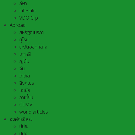
กีฬา
Lifestile
VDO Clip
Abroad
สหรัฐอเมริกา
ยุโรป
ตะวันออกกลาง
เกาหลี
ญี่ปุ่น
จีน
India
สิงคโปร์
เอเชีย
อาเชี่ยน
CLMV
world articles
องค์กรอิสระ
ปปช.
ปปง.