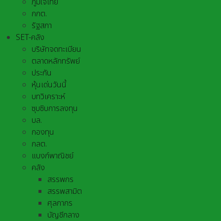
ภูมิใจไทย
กกต.
รัฐสภา
SET-คลัง
บริษัทจดทะเบียน
ตลาดหลักทรัพย์
ประกัน
หุ้นเด่นวันนี้
บทวิเคราะห์
ซุบซิบการลงทุน
บล.
กองทุน
กลต.
แบงก์พาณิชย์
คลัง
สรรพกร
สรรพสามิต
ศุลกากร
บัญชีกลาง