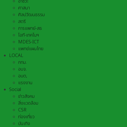
อาชีวะ
ศาสนา
ศิลปวัฒนธรรม
สตรี
การแพทย์-สธ
ไอที-เทคโนฯ
MDES-ICT
แพทย์แผนไทย
LOCAL
กทม.
อบจ.
อบต,
แรงงาน
Social
ข่าวสังคม
สิ่งแวดล้อม
CSR
ท่องเที่ยว
บันเทิง