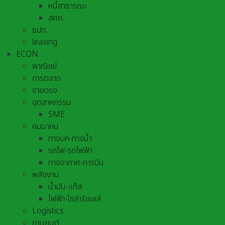
หนี้สาธารณะ
สศค.
ธปท.
leasing
ECON
พาณิชย์
การตลาด
ขายตรง
อุตสาหกรรม
SME
คมนาคม
ทางบก-ทางน้ำ
รถไฟ-รถไฟฟ้า
ทางอากาศ-การบิน
พลังงาน
น้ำมัน-แก๊ส
ไฟฟ้า-โซล่าร์เซลล์
Logistics
ยานยนต์