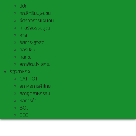
ปปท.
กก.สิทธิมนุษยชน
ผู้ตรวจการแผ่นดิน
ศาลรัฐธรรมนูญ
ศาล
อัยการ-สูงสุด
คอรัปชั่น
กสทช.
สภาพัฒน์ฯ สศช.
รัฐวิสาหกิจ
CAT-TOT
สภาหอการค้าไทย
สภาอุตสาหกรรม
หอการค้า
BOI
EEC