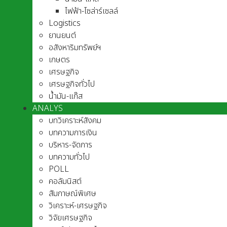
ไฟฟ้า-โซล่าร์เซลล์
Logistics
ยานยนต์
อสังหาริมทรัพย์ฯ
เกษตร
เศรษฐกิจ
เศรษฐกิจทั่วไป
น้ำมัน-แก๊ส
ANALYS
บทวิเคราะห์สังคม
บทความการเงิน
บริหาร-จัดการ
บทความทั่วไป
POLL
คอลัมนิสต์
สัมภาษณ์พิเศษ
วิเคราะห์-เศรษฐกิจ
วิจัยเศรษฐกิจ