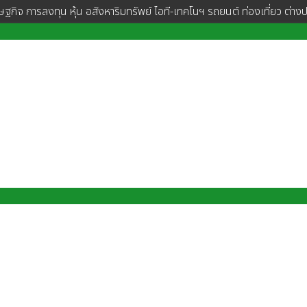
ษฐกิจ การลงทุน หุ้น อสังหาริมทรัพย์ ไอที-เทคโนฯ รถยนต์ ท่องเที่ยว ต่าง