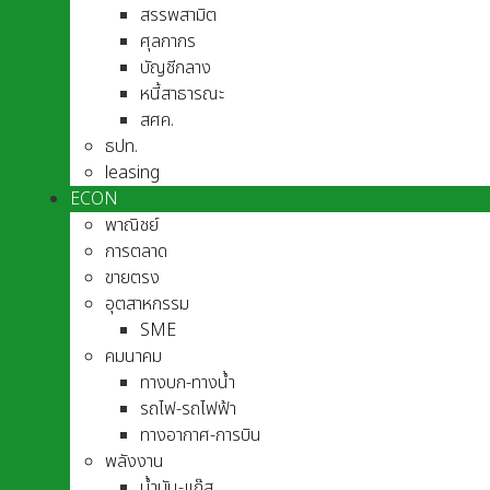
สรรพสามิต
ศุลกากร
บัญชีกลาง
หนี้สาธารณะ
สศค.
ธปท.
leasing
ECON
พาณิชย์
การตลาด
ขายตรง
อุตสาหกรรม
SME
คมนาคม
ทางบก-ทางน้ำ
รถไฟ-รถไฟฟ้า
ทางอากาศ-การบิน
พลังงาน
น้ำมัน-แก๊ส