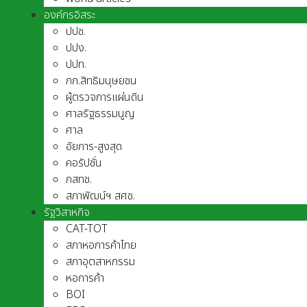
องค์กรอิสระ
ปปช.
ปปง.
ปปท.
กก.สิทธิมนุษยชน
ผู้ตรวจการแผ่นดิน
ศาลรัฐธรรมนูญ
ศาล
อัยการ-สูงสุด
คอรัปชั่น
กสทช.
สภาพัฒน์ฯ สศช.
รัฐวิสาหกิจ
CAT-TOT
สภาหอการค้าไทย
สภาอุตสาหกรรม
หอการค้า
BOI