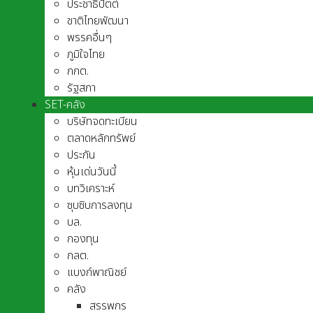
ประชาธิปัตต์
ชาติไทยพัฒนา
พรรคอื่นๆ
ภูมิใจไทย
กกต.
รัฐสภา
SET-คลัง
บริษัทจดทะเบียน
ตลาดหลักทรัพย์
ประกัน
หุ้นเด่นวันนี้
บทวิเคราะห์
ซุบซิบการลงทุน
บล.
กองทุน
กลต.
แบงก์พาณิชย์
คลัง
สรรพกร