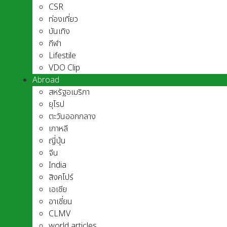
CSR
ท่องเที่ยว
บันเทิง
กีฬา
Lifestile
VDO Clip
Abroad
สหรัฐอเมริกา
ยุโรป
ตะวันออกกลาง
เกาหลี
ญี่ปุ่น
จีน
India
สิงคโปร์
เอเชีย
อาเชี่ยน
CLMV
world articles