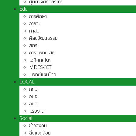
ศูนย์วิจัยกสิกรไทย
Edu
การศึกษา
อาชีวะ
ศาสนา
ศิลปวัฒนธรรม
สตรี
การแพทย์-สธ
ไอที-เทคโนฯ
MDES-ICT
แพทย์แผนไทย
LOCAL
กทม.
อบจ.
อบต,
แรงงาน
Social
ข่าวสังคม
สิ่งแวดล้อม