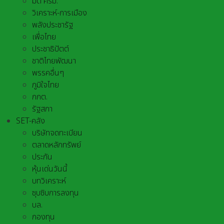
มติ ครม.
วิเคราะห์-การเมือง
พลังประชารัฐ
เพื่อไทย
ประชาธิปัตต์
ชาติไทยพัฒนา
พรรคอื่นๆ
ภูมิใจไทย
กกต.
รัฐสภา
SET-คลัง
บริษัทจดทะเบียน
ตลาดหลักทรัพย์
ประกัน
หุ้นเด่นวันนี้
บทวิเคราะห์
ซุบซิบการลงทุน
บล.
กองทุน