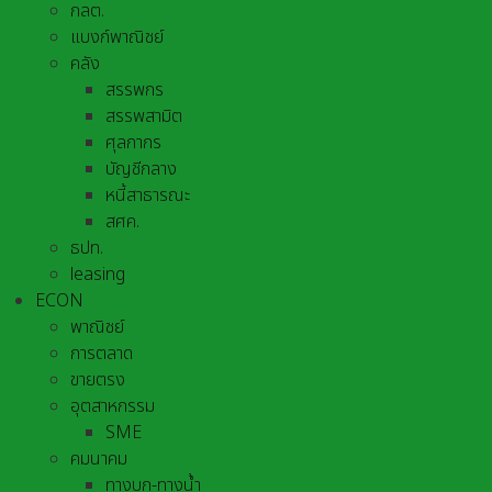
กลต.
แบงก์พาณิชย์
คลัง
สรรพกร
สรรพสามิต
ศุลกากร
บัญชีกลาง
หนี้สาธารณะ
สศค.
ธปท.
leasing
ECON
พาณิชย์
การตลาด
ขายตรง
อุตสาหกรรม
SME
คมนาคม
ทางบก-ทางน้ำ