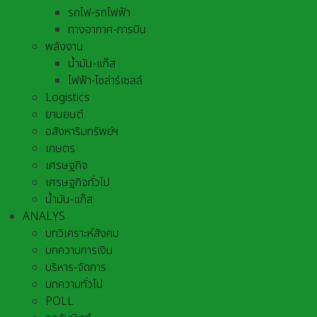
รถไฟ-รถไฟฟ้า
ทางอากาศ-การบิน
พลังงาน
น้ำมัน-แก๊ส
ไฟฟ้า-โซล่าร์เซลล์
Logistics
ยานยนต์
อสังหาริมทรัพย์ฯ
เกษตร
เศรษฐกิจ
เศรษฐกิจทั่วไป
น้ำมัน-แก๊ส
ANALYS
บทวิเคราะห์สังคม
บทความการเงิน
บริหาร-จัดการ
บทความทั่วไป
POLL