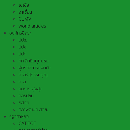
เอเชีย
อาเชี่ยน
CLMV
world articles
องค์กรอิสระ
ปปช.
ปปง.
ปปท.
กก.สิทธิมนุษยชน
ผู้ตรวจการแผ่นดิน
ศาลรัฐธรรมนูญ
ศาล
อัยการ-สูงสุด
คอรัปชั่น
กสทช.
สภาพัฒน์ฯ สศช.
รัฐวิสาหกิจ
CAT-TOT