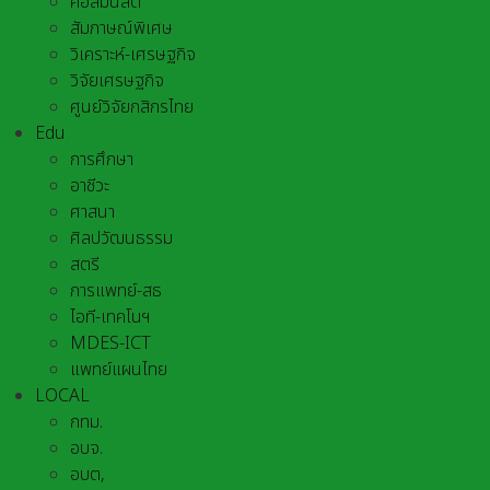
คอลัมนิสต์
สัมภาษณ์พิเศษ
วิเคราะห์-เศรษฐกิจ
วิจัยเศรษฐกิจ
ศูนย์วิจัยกสิกรไทย
Edu
การศึกษา
อาชีวะ
ศาสนา
ศิลปวัฒนธรรม
สตรี
การแพทย์-สธ
ไอที-เทคโนฯ
MDES-ICT
แพทย์แผนไทย
LOCAL
กทม.
อบจ.
อบต,