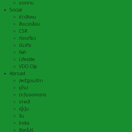
แรงงาน
Social
ข่าวสังคม
สิ่งแวดล้อม
CSR
ท่องเที่ยว
บันเทิง
กีฬา
Lifestile
VDO Clip
Abroad
สหรัฐอเมริกา
ยุโรป
ตะวันออกกลาง
เกาหลี
ญี่ปุ่น
จีน
India
สิงคโปร์