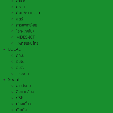
อาชีวะ
ศาสนา
ศิลปวัฒนธรรม
สตรี
การแพทย์-สธ
ไอที-เทคโนฯ
MDES-ICT
แพทย์แผนไทย
LOCAL
กทม.
อบจ.
อบต,
แรงงาน
Social
ข่าวสังคม
สิ่งแวดล้อม
CSR
ท่องเที่ยว
บันเทิง