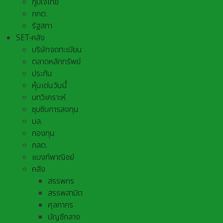
ภูมิใจไทย
กกต.
รัฐสภา
SET-คลัง
บริษัทจดทะเบียน
ตลาดหลักทรัพย์
ประกัน
หุ้นเด่นวันนี้
บทวิเคราะห์
ซุบซิบการลงทุน
บล.
กองทุน
กลต.
แบงก์พาณิชย์
คลัง
สรรพกร
สรรพสามิต
ศุลกากร
บัญชีกลาง