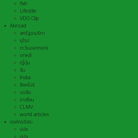
กีฬา
Lifestile
VDO Clip
Abroad
สหรัฐอเมริกา
ยุโรป
ตะวันออกกลาง
เกาหลี
ญี่ปุ่น
จีน
India
สิงคโปร์
เอเชีย
อาเชี่ยน
CLMV
world articles
องค์กรอิสระ
ปปช.
ปปง.