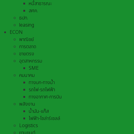
หนี้สาธารณะ
สศค.
ธปท.
leasing
ECON
พาณิชย์
การตลาด
ขายตรง
อุตสาหกรรม
SME
คมนาคม
ทางบก-ทางน้ำ
รถไฟ-รถไฟฟ้า
ทางอากาศ-การบิน
พลังงาน
น้ำมัน-แก๊ส
ไฟฟ้า-โซล่าร์เซลล์
Logistics
ยานยนต์